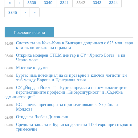
«
‹
3339
3340
3341
3342
3343
3344
3345
›
»
Последни новини
Системата на Кока-Кола в България допринася с 623 млн. евро
16/06
към икономиката на страната
Откриха модерен СТЕМ център в СУ “Христо Ботев” в кв.
08/06
Черно море
Мостове от думи
08/06
Бypгac имa пoтeнциaл дa ce пpeвъpнe в ĸлючoв лoгиcтичeн
04/06
xъб мeждy Eвpoпa и Цeнтpaлнa Aзия
СУ „Йордан Йовков“ – Бургас предлага на осмокласниците
04/06
перспективните професии „Киберсигурност“ и „Съдебна
администрация“
ЕС започва преговори за присъединяване с Украйна и
04/06
Молдова
Отиде си Любен Дилов-син
02/06
Средната заплата в Бургаско достигна 1133 евро през първото
02/06
тримесечие