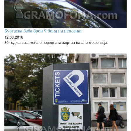
Бургаска баба брои 9 бона на непознат
12.03.2016
80-годишната жена е поредната жертва на ало мошеници.