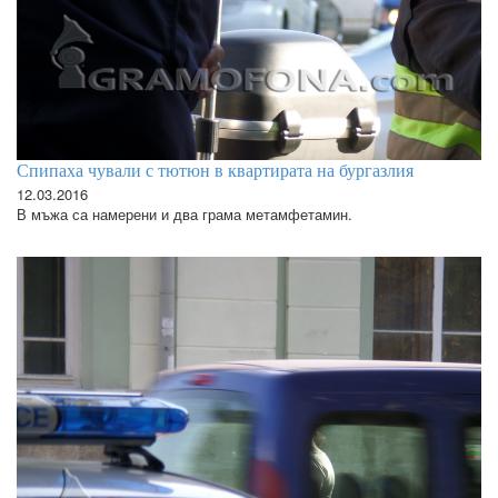
Спипаха чували с тютюн в квартирата на бургазлия
12.03.2016
В мъжа са намерени и два грама метамфетамин.