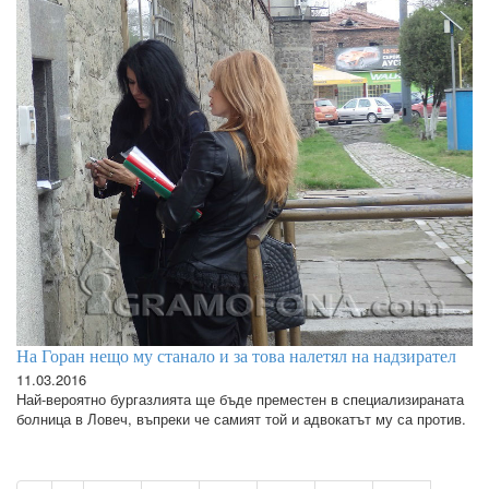
На Горан нещо му станало и за това налетял на надзирател
11.03.2016
Най-вероятно бургазлията ще бъде преместен в специализираната
болница в Ловеч, въпреки че самият той и адвокатът му са против.