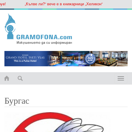
„Кълве ли?“ вече е в книжарници „Хеликон“
Toggle
naviga
Бургас