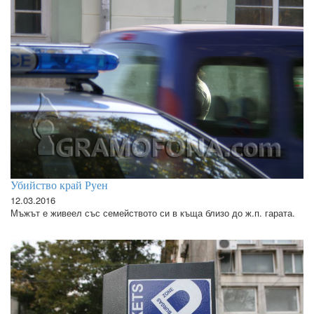
Убийство край Руен
12.03.2016
Мъжът е живеел със семейството си в къща близо до ж.п. гарата.