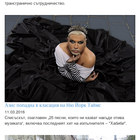
трансгранично сътрудничество.
Азис попадна в класация на Ню Йорк Таймс
11.03.2016
Списъскът, озаглавен „25 песни, които ни казват накъде отива
музиката“, включва последният хит на изпълнителя – "Хабиби".