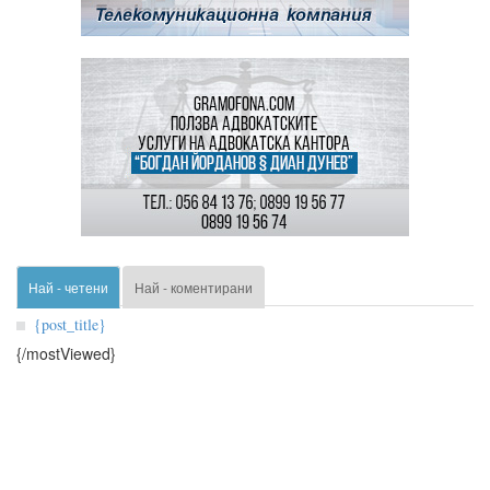
Най - четени
Най - коментирани
{post_title}
{/mostViewed}