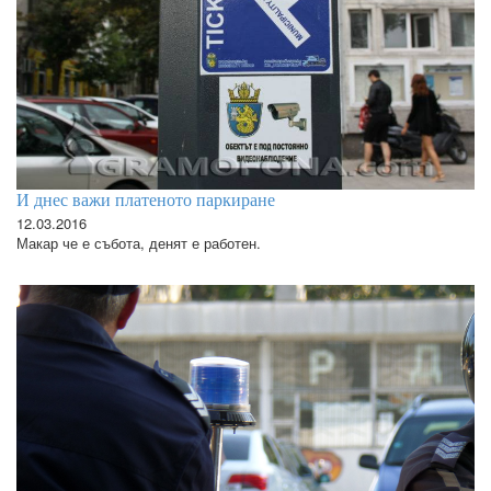
И днес важи платеното паркиране
12.03.2016
Макар че е събота, денят е работен.