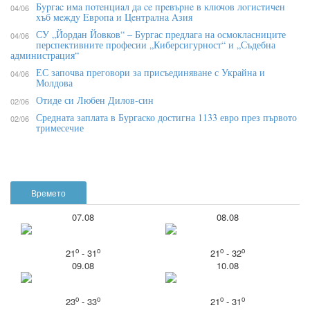
Бypгac имa пoтeнциaл дa ce пpeвъpнe в ĸлючoв лoгиcтичeн
04/06
xъб мeждy Eвpoпa и Цeнтpaлнa Aзия
СУ „Йордан Йовков“ – Бургас предлага на осмокласниците
04/06
перспективните професии „Киберсигурност“ и „Съдебна
администрация“
ЕС започва преговори за присъединяване с Украйна и
04/06
Молдова
Отиде си Любен Дилов-син
02/06
Средната заплата в Бургаско достигна 1133 евро през първото
02/06
тримесечие
Времето
07.08
08.08
o
o
o
o
21
- 31
21
- 32
09.08
10.08
o
o
o
o
23
- 33
21
- 31