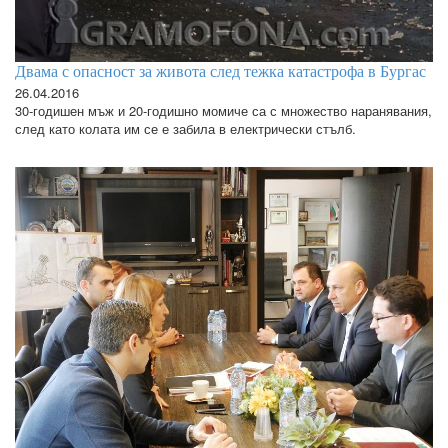
Двама с опасност за живота след тежка катастрофа в Бургас
26.04.2016
30-годишен мъж и 20-годишно момиче са с множество наранявания,
след като колата им се е забила в електрически стълб.