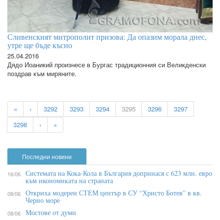
Сливенският митрополит призова: Да опазим морала днес,
утре ще бъде късно
25.04.2016
Дядо Иоаникий произнесе в Бургас традиционния си Великденски
поздрав към миряните.
«
‹
3292
3293
3294
3295
3296
3297
3298
›
»
Последни новини
Системата на Кока-Кола в България допринася с 623 млн. евро
16/06
към икономиката на страната
Откриха модерен СТЕМ център в СУ “Христо Ботев” в кв.
08/06
Черно море
Мостове от думи
08/06