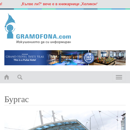
„Кълве ли?“ вече е в книжарници „Хеликон“
Toggle
naviga
Бургас