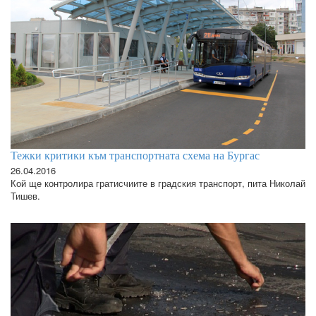
Тежки критики към транспортната схема на Бургас
26.04.2016
Кой ще контролира гратисчиите в градския транспорт, пита Николай
Тишев.