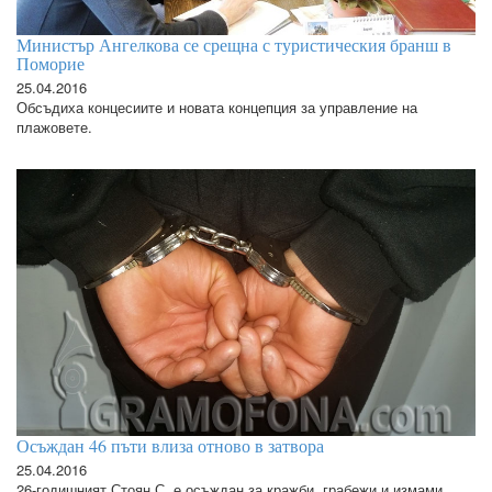
Министър Ангелкова се срещна с туристическия бранш в
Поморие
25.04.2016
Обсъдиха концесиите и новата концепция за управление на
плажовете.
Осъждан 46 пъти влиза отново в затвора
25.04.2016
26-годишният Стоян С. е осъждан за кражби, грабежи и измами.