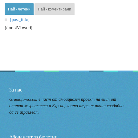
Най - четени
Най - коментирани
{post_title}
{/mostViewed}
За нас
Gramofona.com е част от амбициозен проект на екип от
опитни журналисти в Бургас, които търсят начин сводобно
да се изразяват.
Абонамент за бюлетин