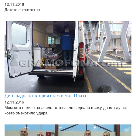
12.11.2016
Детето е контактно.
Дете падна от втория етаж в мол Плаза
12.11.2016
Момчето е живо, спасило го това, че паднало върху двама души,
което омекотило удара.