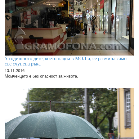
5-годишното дете, което падна в МОЛ-а, се размина само
със счупена ръка
13.11.2016
Момченцето е без опасност за живота.