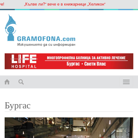
„Кълве ли?“ вече е в книжарници „Хеликон“
Toggle
naviga
Бургас