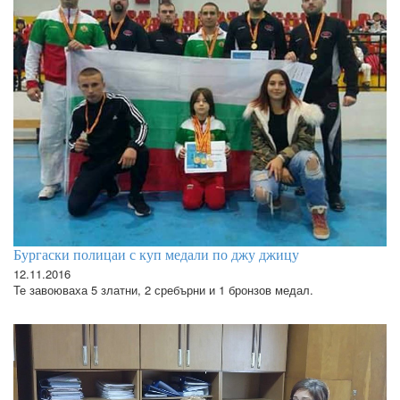
Бургаски полицаи с куп медали по джу джицу
12.11.2016
Те завоюваха 5 златни, 2 сребърни и 1 бронзов медал.