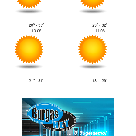
o
o
o
o
20
- 35
23
- 32
10.08
11.08
o
o
o
o
21
- 31
18
- 29