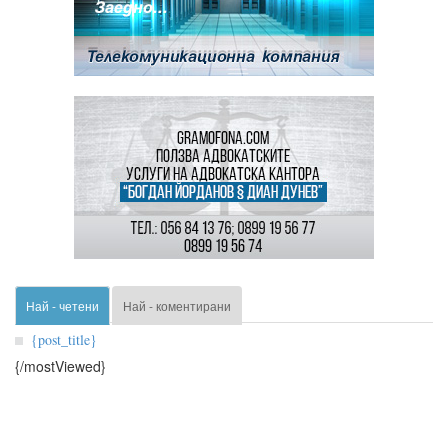
Най - четени
Най - коментирани
{post_title}
{/mostViewed}