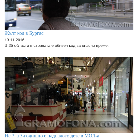
Жълт код в Бургас
13.11.2016
В 25 области в страната е обявен код за опасно време.
Не 7, а 5-годишно е падналото дете в МОЛ-а