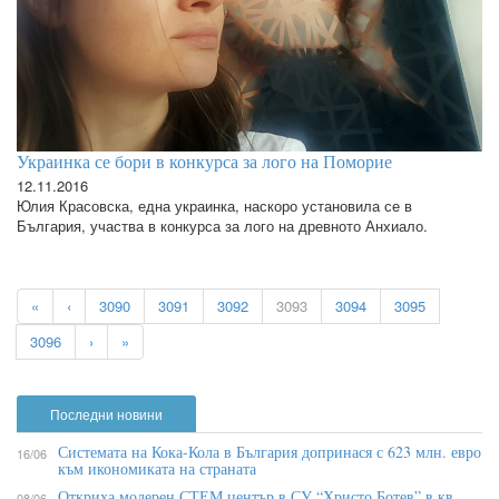
Украинка се бори в конкурса за лого на Поморие
12.11.2016
Юлия Красовска, една украинка, наскоро установила се в
България, участва в конкурса за лого на древното Анхиало.
«
‹
3090
3091
3092
3093
3094
3095
3096
›
»
Последни новини
Системата на Кока-Кола в България допринася с 623 млн. евро
16/06
към икономиката на страната
Откриха модерен СТЕМ център в СУ “Христо Ботев” в кв.
08/06