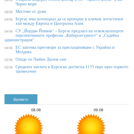
Черно море
Мостове от думи
08/06
Бypгac имa пoтeнциaл дa ce пpeвъpнe в ĸлючoв лoгиcтичeн
04/06
xъб мeждy Eвpoпa и Цeнтpaлнa Aзия
СУ „Йордан Йовков“ – Бургас предлага на осмокласниците
04/06
перспективните професии „Киберсигурност“ и „Съдебна
администрация“
ЕС започва преговори за присъединяване с Украйна и
04/06
Молдова
Отиде си Любен Дилов-син
02/06
Средната заплата в Бургаско достигна 1133 евро през първото
02/06
тримесечие
Времето
08.08
09.08