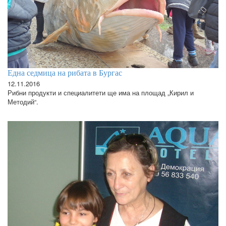
Една седмица на рибата в Бургас
12.11.2016
Рибни продукти и специалитети ще има на площад „Кирил и
Методий“.