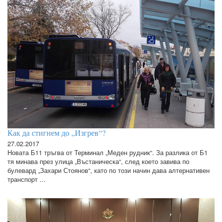
Как да стигнем до „Изгрев“?
27.02.2017
Новата Б11 тръгва от Терминал „Меден рудник“. За разлика от Б1
тя минава през улица „Въстаническа“, след което завива по
булевард „Захари Стоянов“, като по този начин дава алтернативен
транспорт ...