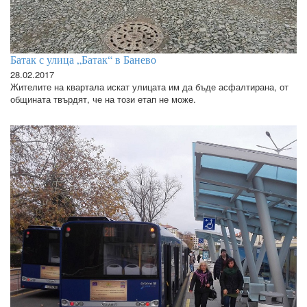
Батак с улица „Батак“ в Банево
28.02.2017
Жителите на квартала искат улицата им да бъде асфалтирана, от
общината твърдят, че на този етап не може.