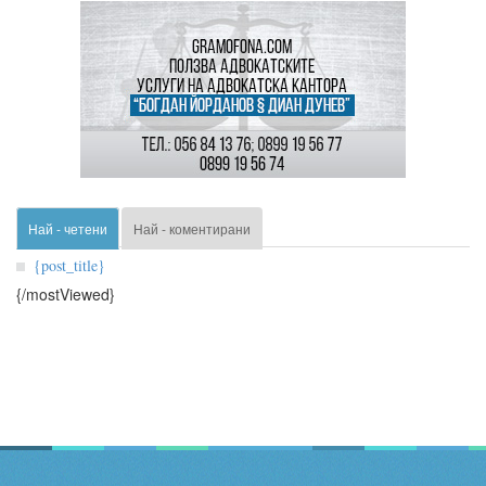
Най - четени
Най - коментирани
{post_title}
{/mostViewed}