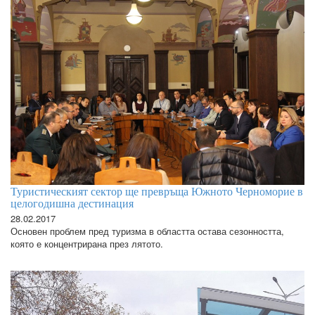
Туристическият сектор ще превръща Южното Черноморие в
целогодишна дестинация
28.02.2017
Основен проблем пред туризма в областта остава сезонността,
която е концентрирана през лятото.