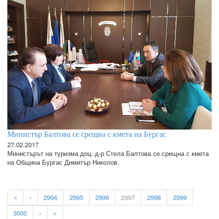
Министър Балтова се срещна с кмета на Бургас
27.02.2017
Министърът на туризма доц. д-р Стела Балтова се срещна с кмета
на Община Бургас Димитър Николов.
«
‹
2994
2995
2996
2997
2998
2999
3000
›
»