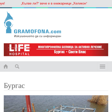
„Кълве ли?“ вече е в книжарници „Хеликон“
Toggle
naviga
Бургас