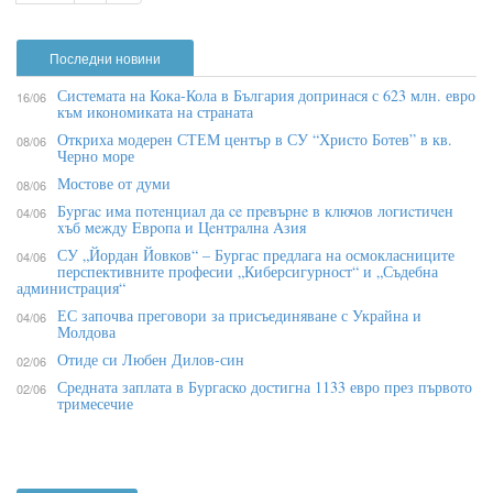
Последни новини
Системата на Кока-Кола в България допринася с 623 млн. евро
16/06
към икономиката на страната
Откриха модерен СТЕМ център в СУ “Христо Ботев” в кв.
08/06
Черно море
Мостове от думи
08/06
Бypгac имa пoтeнциaл дa ce пpeвъpнe в ĸлючoв лoгиcтичeн
04/06
xъб мeждy Eвpoпa и Цeнтpaлнa Aзия
СУ „Йордан Йовков“ – Бургас предлага на осмокласниците
04/06
перспективните професии „Киберсигурност“ и „Съдебна
администрация“
ЕС започва преговори за присъединяване с Украйна и
04/06
Молдова
Отиде си Любен Дилов-син
02/06
Средната заплата в Бургаско достигна 1133 евро през първото
02/06
тримесечие