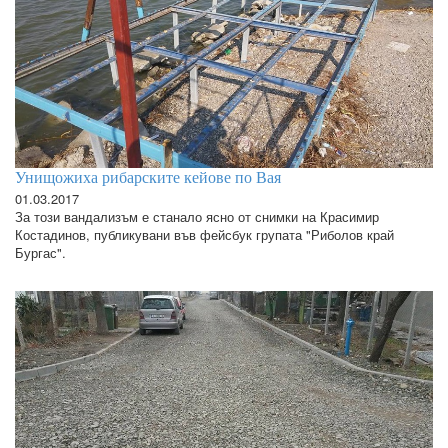
Унищожиха рибарските кейове по Вая
01.03.2017
За този вандализъм е станало ясно от снимки на Красимир
Костадинов, публикувани във фейсбук групата "Риболов край
Бургас".