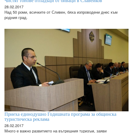
Чистят тонове отпадъци от биваци в Славейков
28.02.2017
Над 50 роми, всичките от Сливен, бяха изпроводени днес към
родния град.
Приеха единодушно Годишната програма за общинска
туристическа реклама
28.02.2017
Много е важно развитието на вътрешния туризъм, заяви