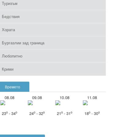
Туризъм
Бедствия
Хората
Бургазлии зад граница
Любопитно
Крими
Времето
08.08
09.08
10.08
11.08
o
o
o
o
o
o
o
o
23
- 34
24
- 32
21
- 31
18
- 30