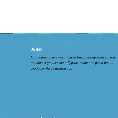
За нас
Gramofona.com е част от амбициозен проект на екип
опитни журналисти в Бургас, които търсят начин
сводобно да се изразяват.