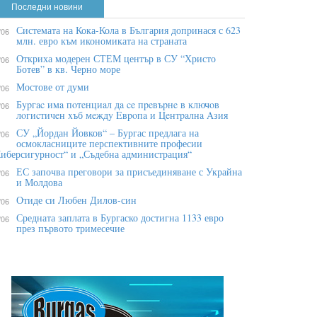
Последни новини
Системата на Кока-Кола в България допринася с 623
/06
млн. евро към икономиката на страната
Откриха модерен СТЕМ център в СУ “Христо
/06
Ботев” в кв. Черно море
Мостове от думи
/06
Бypгac имa пoтeнциaл дa ce пpeвъpнe в ĸлючoв
/06
лoгиcтичeн xъб мeждy Eвpoпa и Цeнтpaлнa Aзия
СУ „Йордан Йовков“ – Бургас предлага на
/06
осмокласниците перспективните професии
иберсигурност“ и „Съдебна администрация“
ЕС започва преговори за присъединяване с Украйна
/06
и Молдова
Отиде си Любен Дилов-син
/06
Средната заплата в Бургаско достигна 1133 евро
/06
през първото тримесечие