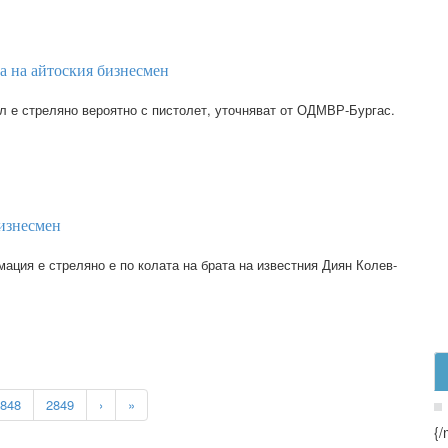
та на айтоския бизнесмен
л е стреляно вероятно с пистолет, уточняват от ОДМВР-Бургас.
бизнесмен
ация е стреляно е по колата на брата на известния Диян Колев-
848
2849
›
»
{/