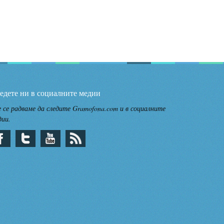
едете ни в социалните медии
 се радваме да следите Gramofona.com и в социалните
дии.