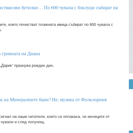
астмасови бутилки… По 600 чувала с боклуци събират на
ите, които почистват плажната ивица събират по 600 чувала с
.
 гривната на Диана
„Дарик“ празнува рожден ден.
к на Минералните бани? Не, музика от Фолклорния
сигнал на наши читатели, които се оплакаха, че кючеците от
 чували и след полунощ.