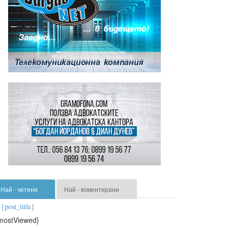
Най - четени
Най - коментирани
{post_title}
mostViewed}