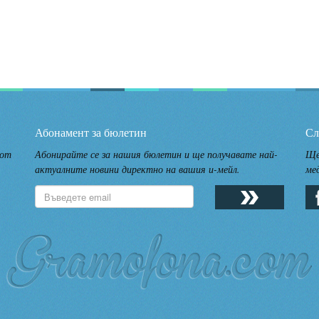
Абонамент за бюлетин
Сл
 от
Абонирайте се за нашия бюлетин и ще получавате най-
Ще
актуалните новини директно на вашия и-мейл.
ме