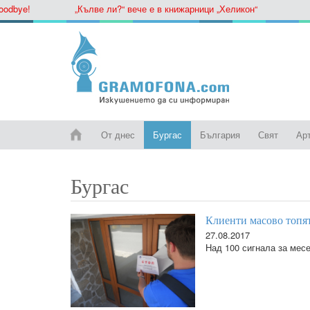
ye!
„Кълве ли?“ вече е в книжарници „Хеликон“
От днес
Бургас
България
Свят
Ар
Бургас
Клиенти масово топя
27.08.2017
Над 100 сигнала за мес