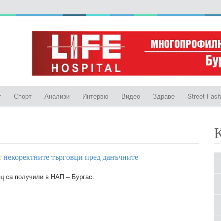
т
Спорт
Анализи
Интервю
Видео
Здраве
Street Fash
т некоректните търговци пред данъчните
ец са получили в НАП – Бургас.