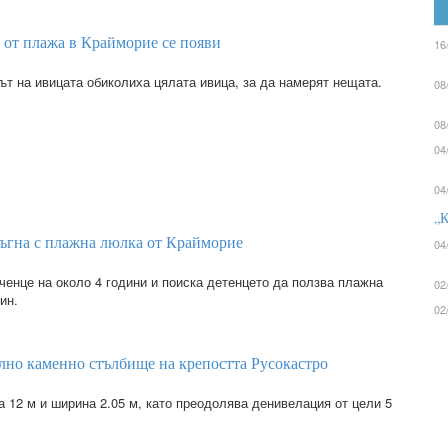
 от плажа в Крайморие се появи
16
ът на ивицата обиколиха цялата ивица, за да намерят нещата.
08
08
04
04
„К
ръгна с плажна люлка от Крайморие
04
ченце на около 4 години и поиска детенцето да ползва плажна
02
ин.
02
лно каменно стълбище на крепостта Русокастро
 12 м и ширина 2.05 м, като преодолява денивелация от цели 5