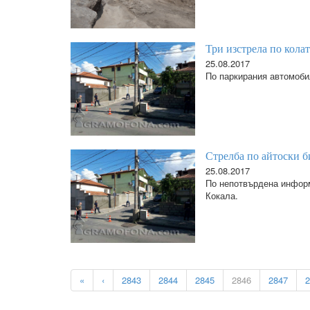
Три изстрела по кола
25.08.2017
По паркирания автомоби
Стрелба по айтоски 
25.08.2017
По непотвърдена информ
Кокала.
«
‹
2843
2844
2845
2846
2847
2