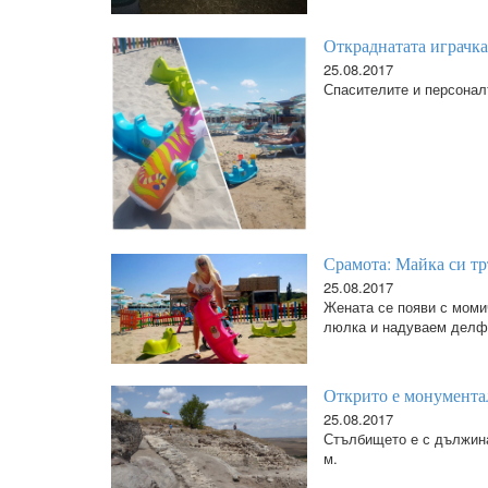
Откраднатата играчка
25.08.2017
Спасителите и персонал
Срамота: Майка си т
25.08.2017
Жената се появи с моми
люлка и надуваем делф
Открито е монумента
25.08.2017
Стълбището е с дължина
м.