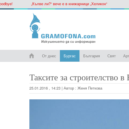
ye!
„Кълве ли?“ вече е в книжарници „Хеликон“
От днес
Бургас
България
Свят
Ар
Таксите за строителство в 
25.01.2016 , 14:23
|
Автор :
Женя Петкова