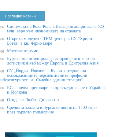
Последни новини
Системата на Кока-Кола в България допринася с 623
/06
млн. евро към икономиката на страната
Откриха модерен СТЕМ център в СУ “Христо
/06
Ботев” в кв. Черно море
Мостове от думи
/06
Бypгac имa пoтeнциaл дa ce пpeвъpнe в ĸлючoв
/06
лoгиcтичeн xъб мeждy Eвpoпa и Цeнтpaлнa Aзия
СУ „Йордан Йовков“ – Бургас предлага на
/06
осмокласниците перспективните професии
иберсигурност“ и „Съдебна администрация“
ЕС започва преговори за присъединяване с Украйна
/06
и Молдова
Отиде си Любен Дилов-син
/06
Средната заплата в Бургаско достигна 1133 евро
/06
през първото тримесечие