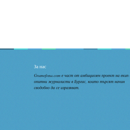
За нас
Gramofona.com е част от амбициозен проект на екип
опитни журналисти в Бургас, които търсят начин
сводобно да се изразяват.