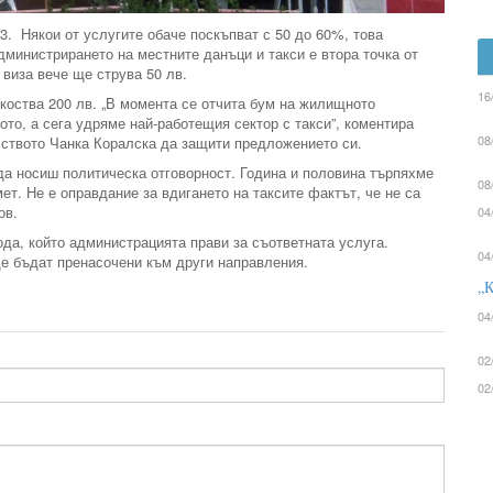
/3. Някои от услугите обаче поскъпват с 50 до 60%, това
министрирането на местните данъци и такси е втора точка от
 виза вече ще струва 50 лв.
16
коства 200 лв. „В момента се отчита бум на жилищното
то, а сега удряме най-работещия сектор с такси”, коментира
08
лството Чанка Коралска да защити предложението си.
 да носиш политическа отговорност. Година и половина търпяхме
08
ет. Не е оправдание за вдигането на таксите фактът, че не са
ов.
04
ода, който администрацията прави за съответната услуга.
04
ще бъдат пренасочени към други направления.
„К
04
02
02