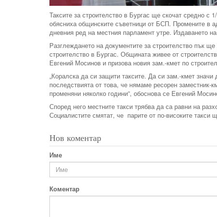
Таксите за строителство в Бургас ще скочат средно с 1
обясниха общинските съветници от БСП. Промените в ад
дневния ред на местния парламент утре. Издаването на
Разглеждането на документите за строителство пък ще 
строителство в Бургас. Общината живее от строителство
Евгений Мосинов и призова новия зам.-кмет по строите
„Коралска да си защити таксите. Да си зам.-кмет значи
последствията от това, че нямаме ресорен заместник-км
променяни няколко години”, обоснова се Евгений Мосин
Според него местните такси трябва да са равни на разх
Социалистите смятат, че парите от по-високите такси 
Нов коментар
Име
Коментар