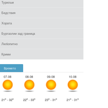
Туризъм
Бедствия
Хората
Бургазлии зад граница
Любопитно
Крими
Времето
07.08
08.08
09.08
10.08
o
o
o
o
o
o
o
o
21
- 32
22
- 33
23
- 31
21
- 31