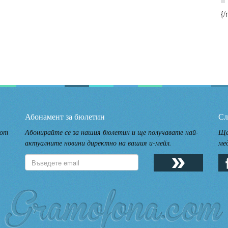
{/
Абонамент за бюлетин
Сл
 от
Абонирайте се за нашия бюлетин и ще получавате най-
Ще
актуалните новини директно на вашия и-мейл.
ме