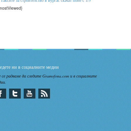
Таксите за строителство в Бургас скачат поне с 1/3
mostViewed}
едете ни в социалните медии
 се радваме да следите Gramofona.com и в социалните
дии.