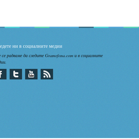
едете ни в социалните медии
 се радваме да следите Gramofona.com и в социалните
дии.