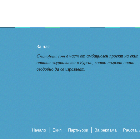
За нас
Gramofona.com е част от амбициозен проект на екип
опитни журналисти в Бургас, които търсят начин
сводобно да се изразяват.
Начало
Екип
Партньори
За реклама
Работа, 