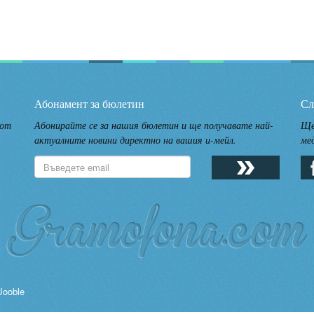
Абонамент за бюлетин
Сл
 от
Абонирайте се за нашия бюлетин и ще получавате най-
Ще
актуалните новини директно на вашия и-мейл.
ме
Jooble