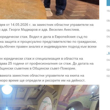
16
08
в от 14.05.2026 г. за заместник областни управители на
и адв. Георги Маджаров и адв. Веселин Анестиев.
08
 юридически стаж. Водил е дела в Европейския съд по
04
на защита и процесуално представителство по граждански,
адълбочен правен анализ и индивидуален подход към всеки
04
„К
ен юридически стаж и специализация в областта на
04
дава 25 години от професионалния си стаж. До датата на
 общински съветник в Общински съвет-Поморие.
02
вамата заместник областни управители на екипа на
02
скоро време ще определи и ресорите им на дейност.