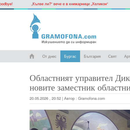
e!
„Кълве ли?“ вече е в книжарници „Хеликон“
От днес
Бургас
България
Свят
Ар
Областният управител Дик
новите заместник областн
20.05.2026 , 20:52
|
Автор :
Gramofona.com