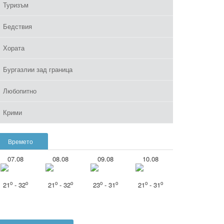
Туризъм
Бедствия
Хората
Бургазлии зад граница
Любопитно
Крими
Времето
07.08
08.08
09.08
10.08
o
o
o
o
o
o
o
o
21
- 32
21
- 32
23
- 31
21
- 31