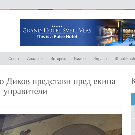
т
Спорт
Анализи
Интервю
Видео
Здраве
Street Fash
о Диков представи пред екипа
и управители