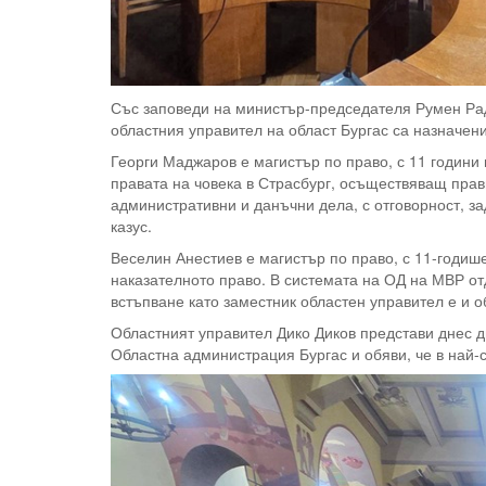
Със заповеди на министър-председателя Румен Раде
областния управител на област Бургас са назначен
Георги Маджаров е магистър по право, с 11 години
правата на човека в Страсбург, осъществяващ прав
административни и данъчни дела, с отговорност, з
казус.
Веселин Анестиев е магистър по право, с 11-годиш
наказателното право. В системата на ОД на МВР от
встъпване като заместник областен управител е и
Областният управител Дико Диков представи днес д
Областна администрация Бургас и обяви, че в най-