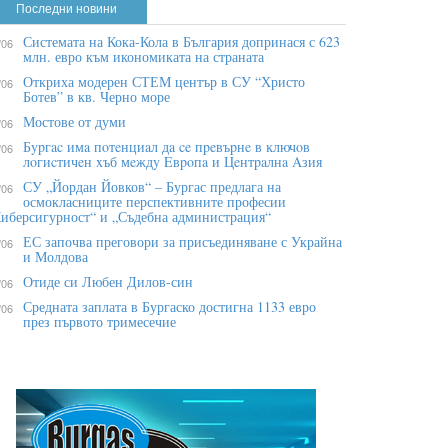
Последни новини
Системата на Кока-Кола в България допринася с 623
/06
млн. евро към икономиката на страната
Откриха модерен СТЕМ център в СУ “Христо
/06
Ботев” в кв. Черно море
Мостове от думи
/06
Бypгac имa пoтeнциaл дa ce пpeвъpнe в ĸлючoв
/06
лoгиcтичeн xъб мeждy Eвpoпa и Цeнтpaлнa Aзия
СУ „Йордан Йовков“ – Бургас предлага на
/06
осмокласниците перспективните професии
иберсигурност“ и „Съдебна администрация“
ЕС започва преговори за присъединяване с Украйна
/06
и Молдова
Отиде си Любен Дилов-син
/06
Средната заплата в Бургаско достигна 1133 евро
/06
през първото тримесечие