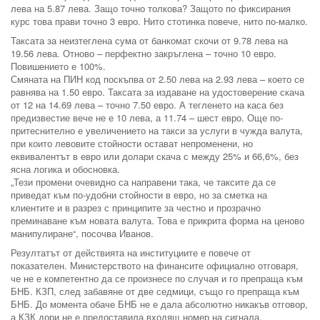
лева на 5.87 лева. Защо точно толкова? Защото по фиксирания
курс това прави точно 3 евро. Нито стотинка повече, нито по-малко.
Таксата за неизтеглена сума от банкомат скочи от 9.78 лева на
19.56 лева. Отново – перфектно закръглена – точно 10 евро.
Повишението е 100%.
Смяната на ПИН код поскъпва от 2.50 лева на 2.93 лева – което се
равнява на 1.50 евро. Таксата за издаване на удостоверение скача
от 12 на 14.69 лева – точно 7.50 евро. А тегленето на каса без
предизвестие вече не е 10 лева, а 11.74 – шест евро. Още по-
притеснително е увеличението на такси за услуги в чужда валута,
при които левовите стойности остават непроменени, но
еквивалентът в евро или долари скача с между 25% и 66,6%, без
ясна логика и обосновка.
„Тези промени очевидно са направени така, че таксите да се
приведат към по-удобни стойности в евро, но за сметка на
клиентите и в разрез с принципите за честно и прозрачно
преминаване към новата валута. Това е прикрита форма на ценово
манипулиране“, посочва Иванов.
Резултатът от действията на институциите е повече от
показателен. Министерството на финансите официално отговаря,
че не е компетентно да се произнесе по случая и го препраща към
БНБ. КЗП, след забавяне от две седмици, също го препраща към
БНБ. До момента обаче БНБ не е дала абсолютно никакъв отговор,
а КЗК дори не е предоставила входящ номер на сигнала.