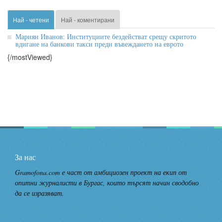
Най - четени
Най - коментирани
Мариян Иванов: Институциите бездействат срещу скритото
вдигане на банкови такси преди въвеждането на еврото
{/mostViewed}
За нас
Gramofona.com е част от амбициозен проект на екип от
опитни журналисти в Бургас, които търсят начин сводобно
да се изразяват.