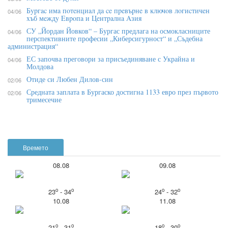
Бypгac имa пoтeнциaл дa ce пpeвъpнe в ĸлючoв лoгиcтичeн
04/06
xъб мeждy Eвpoпa и Цeнтpaлнa Aзия
СУ „Йордан Йовков“ – Бургас предлага на осмокласниците
04/06
перспективните професии „Киберсигурност“ и „Съдебна
администрация“
ЕС започва преговори за присъединяване с Украйна и
04/06
Молдова
Отиде си Любен Дилов-син
02/06
Средната заплата в Бургаско достигна 1133 евро през първото
02/06
тримесечие
Времето
08.08
09.08
o
o
o
o
23
- 34
24
- 32
10.08
11.08
o
o
o
o
21
- 31
18
- 30