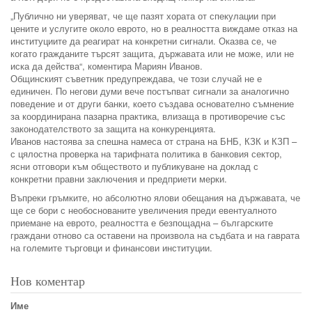
„Публично ни уверяват, че ще пазят хората от спекулации при
цените и услугите около еврото, но в реалността виждаме отказ на
институциите да реагират на конкретни сигнали. Оказва се, че
когато гражданите търсят защита, държавата или не може, или не
иска да действа“, коментира Мариян Иванов.
Общинският съветник предупреждава, че този случай не е
единичен. По негови думи вече постъпват сигнали за аналогично
поведение и от други банки, което създава основателно съмнение
за координирана пазарна практика, влизаща в противоречие със
законодателството за защита на конкуренцията.
Иванов настоява за спешна намеса от страна на БНБ, КЗК и КЗП –
с цялостна проверка на тарифната политика в банковия сектор,
ясни отговори към обществото и публикуване на доклад с
конкретни правни заключения и предприети мерки.
Въпреки гръмките, но абсолютно ялови обещания на държавата, че
ще се бори с необоснованите увеличения преди евентуалното
приемане на еврото, реалността е безпощадна – българските
граждани отново са оставени на произвола на съдбата и на гаврата
на големите търговци и финансови институции.
Нов коментар
Име