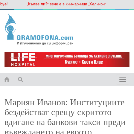
!
„Кълве ли?“ вече е в книжарници „Хеликон“
Toggle
naviga
Мариян Иванов: Институциите
бездействат срещу скритото
вдигане на банкови такси преди
въвеждането на еврото