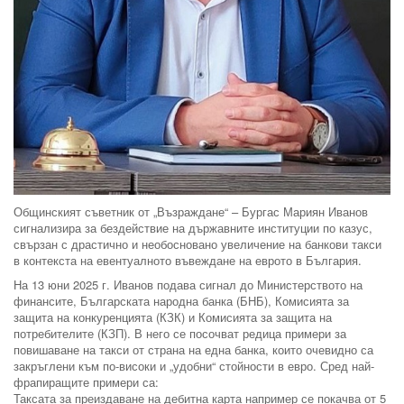
Общинският съветник от „Възраждане“ – Бургас Мариян Иванов
сигнализира за бездействие на държавните институции по казус,
свързан с драстично и необосновано увеличение на банкови такси
в контекста на евентуалното въвеждане на еврото в България.
На 13 юни 2025 г. Иванов подава сигнал до Министерството на
финансите, Българската народна банка (БНБ), Комисията за
защита на конкуренцията (КЗК) и Комисията за защита на
потребителите (КЗП). В него се посочват редица примери за
повишаване на такси от страна на една банка, които очевидно са
закръглени към по-високи и „удобни“ стойности в евро. Сред най-
фрапиращите примери са:
Таксата за преиздаване на дебитна карта например се покачва от 5