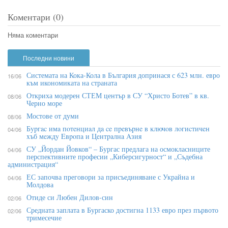
Коментари (0)
Няма коментари
Последни новини
Системата на Кока-Кола в България допринася с 623 млн. евро
16/06
към икономиката на страната
Откриха модерен СТЕМ център в СУ “Христо Ботев” в кв.
08/06
Черно море
Мостове от думи
08/06
Бypгac имa пoтeнциaл дa ce пpeвъpнe в ĸлючoв лoгиcтичeн
04/06
xъб мeждy Eвpoпa и Цeнтpaлнa Aзия
СУ „Йордан Йовков“ – Бургас предлага на осмокласниците
04/06
перспективните професии „Киберсигурност“ и „Съдебна
администрация“
ЕС започва преговори за присъединяване с Украйна и
04/06
Молдова
Отиде си Любен Дилов-син
02/06
Средната заплата в Бургаско достигна 1133 евро през първото
02/06
тримесечие