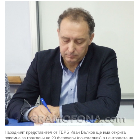
Народният представител от ГЕРБ Иван Вълков ще има открита
приемна за граждани на 29 февруари (понеделник) в централата на