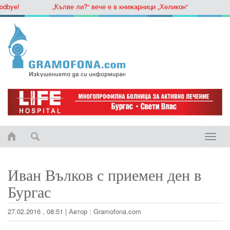
ye!
„Кълве ли?“ вече е в книжарници „Хеликон“
Toggle
naviga
Иван Вълков с приемен ден в
Бургас
27.02.2016 , 08:51
|
Автор :
Gramofona.com