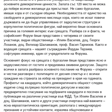
основните демократични ценности. Залата със 120 места не можа
да побере всички желаещи да присъстват. Не само бургазлии,
имаше хора и от съседни общини. Необходимостта от единство на
свободните и демократично мислещи хора, които не искат повече
държавата ни да бъде управлявана от задкулисни структури и
корпулентни политически фигури, най-вероятно беше основната
причина за големия интерес към срещата. Разбира се и факта, че
софийският Форум беше представен с четирима от своите
участници, видни общественици – Илиян Василев, доц. Георги
Лозанов, доц. Велизар Шаламанов, проф. Васил Гарнизов. Както и
водещия срещата – нашият съгражданин Йордан Терзиев,
софтуерен инженер, един от учредителите на Форума.
Основният фокус на срещата с бургазлии беше представен ясно и
недвусмислено от гостите и предизвика оживени дискусии. Защото
всички в залата разбраха основното послание на Форума – открити
и честни разговори с политиците от десния спектър и с всички
граждани на страната за избор на президент в края на годината.
Профилът на кандидата, който демократичната общност следва
издигне след вътрешно политически дискусии и масово
предварително гласуване на подбраните кандидати е посочен в
публикации на различни участници във ФДД. Тук Илиян Василев и
доц. Шаламанов, както и други участници очертаха най-важните –
ясна евроатлантическа ориентация, разполага с международно
признание и устойчиви контакти, изразява общочовешки и