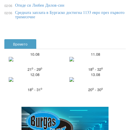
Отиде си Любен Дилов-син
02/06
Средната заплата в Бургаско достигна 1133 евро през първото
02/06
тримесечие
Времето
10.08
11.08
o
o
o
o
21
- 29
18
- 32
12.08
13.08
o
o
o
o
18
- 31
20
- 30