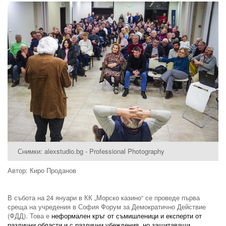
Снимки: alexstudio.bg - Professional Photography
Автор: Киро Проданов
В събота на 24 януари в КК „Морско казино“ се проведе първа
среща на учредения в София Форум за Демократично Действие
(ФДД). Това е
неформален кръг от съмишленици и експерти от
различни области и с различни убеждения, но защитаващи