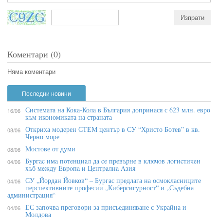
Коментари (0)
Няма коментари
Последни новини
Системата на Кока-Кола в България допринася с 623 млн. евро
16/06
към икономиката на страната
Откриха модерен СТЕМ център в СУ “Христо Ботев” в кв.
08/06
Черно море
Мостове от думи
08/06
Бypгac имa пoтeнциaл дa ce пpeвъpнe в ĸлючoв лoгиcтичeн
04/06
xъб мeждy Eвpoпa и Цeнтpaлнa Aзия
СУ „Йордан Йовков“ – Бургас предлага на осмокласниците
04/06
перспективните професии „Киберсигурност“ и „Съдебна
администрация“
ЕС започва преговори за присъединяване с Украйна и
04/06
Молдова