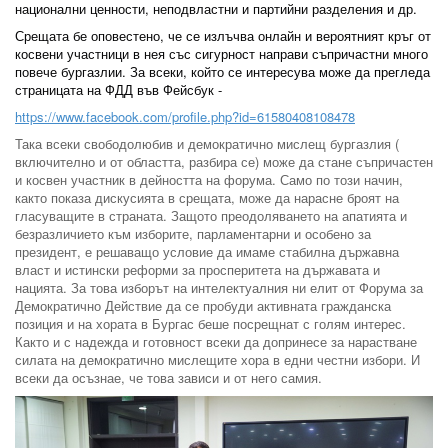
национални ценности, неподвластни и партийни разделения и др.
Срещата бе оповестено, че се излъчва онлайн и вероятният кръг от
косвени участници в нея със сигурност направи съпричастни много
повече бургазлии. За всеки, който се интересува може да прегледа
страницата на ФДД във Фейсбук -
https://www.facebook.com/profile.php?id=61580408108478
Така всеки свободолюбив и демократично мислещ бургазлия (
включително и от областта, разбира се) може да стане съпричастен
и косвен участник в дейността на форума. Само по този начин,
както показа дискусията в срещата, може да нарасне броят на
гласуващите в страната. Защото преодоляването на апатията и
безразличието към изборите, парламентарни и особено за
президент, е решаващо условие да имаме стабилна държавна
власт и истински реформи за просперитета на държавата и
нацията. За това изборът на интелектуалния ни елит от Форума за
Демократично Действие да се пробуди активната гражданска
позиция и на хората в Бургас беше посрещнат с голям интерес.
Както и с надежда и готовност всеки да допринесе за нарастване
силата на демократично мислещите хора в едни честни избори. И
всеки да осъзнае, че това зависи и от него самия.