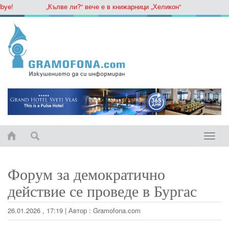
!
„Кълве ли?“ вече е в книжарници „Хеликон“
Toggle
naviga
Форум за демократично
действие се проведе в Бургас
26.01.2026 , 17:19
|
Автор :
Gramofona.com