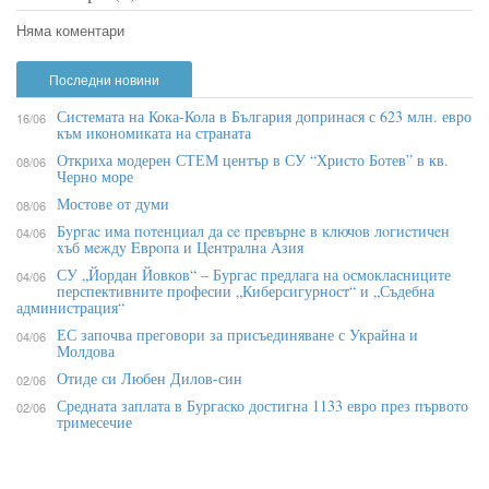
Няма коментари
Последни новини
Системата на Кока-Кола в България допринася с 623 млн. евро
16/06
към икономиката на страната
Откриха модерен СТЕМ център в СУ “Христо Ботев” в кв.
08/06
Черно море
Мостове от думи
08/06
Бypгac имa пoтeнциaл дa ce пpeвъpнe в ĸлючoв лoгиcтичeн
04/06
xъб мeждy Eвpoпa и Цeнтpaлнa Aзия
СУ „Йордан Йовков“ – Бургас предлага на осмокласниците
04/06
перспективните професии „Киберсигурност“ и „Съдебна
администрация“
ЕС започва преговори за присъединяване с Украйна и
04/06
Молдова
Отиде си Любен Дилов-син
02/06
Средната заплата в Бургаско достигна 1133 евро през първото
02/06
тримесечие