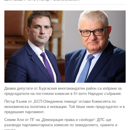
Двама депутати от Бургаския многомандатен район са избрани за
председатели на постоянни комисии в 51-вото Народно събрание.
Петър Кънев от „БСП-Обединена левица“ оглави Комисията по
икономическа политика и иновации. Той беше неин председател и в
предишния парламент.
Севим Али от ПГ на „Демокрация права и свободи“- ДПС ще
ръководи парламентарната комисия по земеделието, храните и
горите.