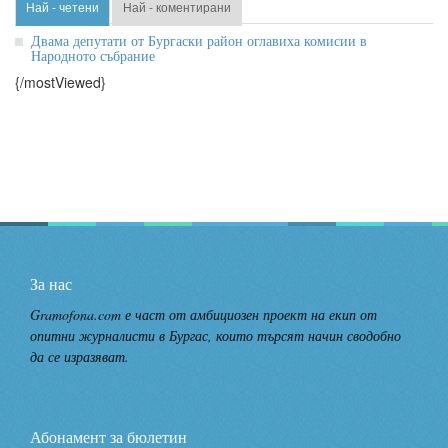
Най - четени
Най - коментирани
Двама депутати от Бургаски район оглавиха комисии в
Народното събрание
{/mostViewed}
За нас
Gramofona.com е част от амбициозен проект на екип от
опитни журналисти в Бургас, които търсят начин сводобно
да се изразяват.
Абонамент за бюлетин