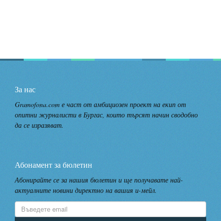
За нас
Gramofona.com е част от амбициозен проект на екип от
опитни журналисти в Бургас, които търсят начин сводобно
да се изразяват.
Абонамент за бюлетин
Абонирайте се за нашия бюлетин и ще получавате най-
актуалните новини директно на вашия и-мейл.