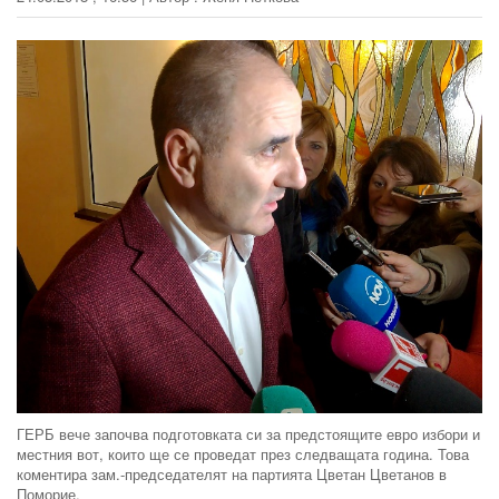
ГЕРБ вече започва подготовката си за предстоящите евро избори и
местния вот, които ще се проведат през следващата година. Това
коментира зам.-председателят на партията Цветан Цветанов в
Поморие.