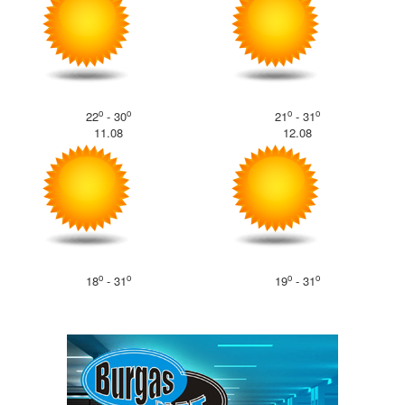
o
o
o
o
22
- 30
21
- 31
11.08
12.08
o
o
o
o
18
- 31
19
- 31