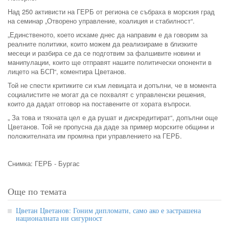
Над 250 активисти на ГЕРБ от региона се събраха в морския град
на семинар „Отворено управление, коалиция и стабилност“.
„Единственото, което искаме днес да направим е да говорим за
реалните политики, които можем да реализираме в близките
месеци и разбира се да се подготвим за фалшивите новини и
манипулации, които ще отправят нашите политически опоненти в
лицето на БСП“, коментира Цветанов.
Той не спести критиките си към левицата и допълни, че в момента
социалистите не могат да се похвалят с управленски решения,
които да дадат отговор на поставените от хората въпроси.
„ За това и тяхната цел е да рушат и дискредитират“, допълни още
Цветанов. Той не пропусна да даде за пример морските общини и
положителната им промяна при управлението на ГЕРБ.
Снимка: ГЕРБ - Бургас
Още по темата
Цветан Цветанов: Гоним дипломати, само ако е застрашена
националната ни сигурност