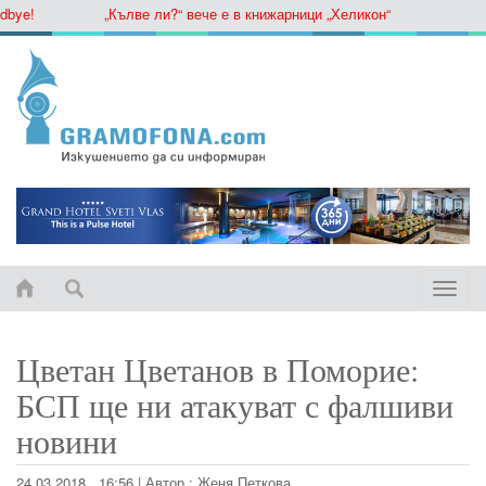
ye!
„Кълве ли?“ вече е в книжарници „Хеликон“
Toggle
naviga
Цветан Цветанов в Поморие:
БСП ще ни атакуват с фалшиви
новини
24.03.2018 , 16:56
|
Автор :
Женя Петкова