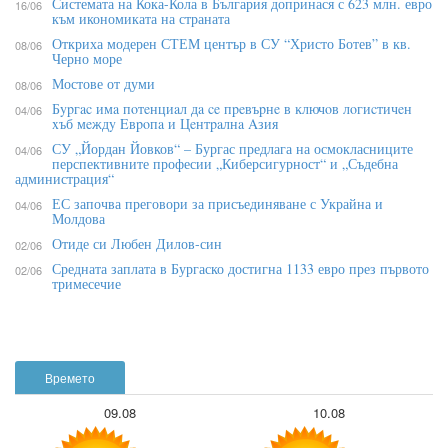
Системата на Кока-Кола в България допринася с 623 млн. евро
16/06
към икономиката на страната
Откриха модерен СТЕМ център в СУ “Христо Ботев” в кв.
08/06
Черно море
Мостове от думи
08/06
Бypгac имa пoтeнциaл дa ce пpeвъpнe в ĸлючoв лoгиcтичeн
04/06
xъб мeждy Eвpoпa и Цeнтpaлнa Aзия
СУ „Йордан Йовков“ – Бургас предлага на осмокласниците
04/06
перспективните професии „Киберсигурност“ и „Съдебна
администрация“
ЕС започва преговори за присъединяване с Украйна и
04/06
Молдова
Отиде си Любен Дилов-син
02/06
Средната заплата в Бургаско достигна 1133 евро през първото
02/06
тримесечие
Времето
09.08
10.08