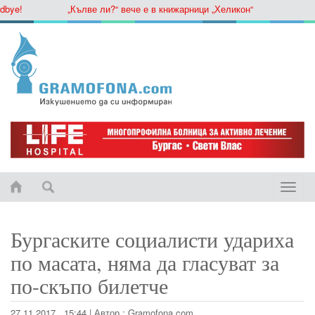
ye!
„Кълве ли?“ вече е в книжарници „Хеликон“
Toggle
naviga
Бургаските социалисти удариха
по масата, няма да гласуват за
по-скъпо билетче
27.11.2017 , 15:44
|
Автор :
Gramofona.com