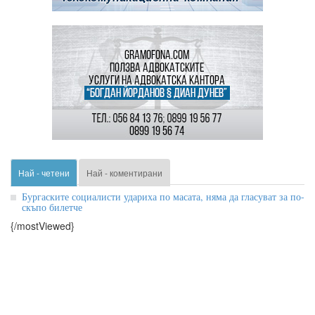
Най - четени
Най - коментирани
Бургаските социалисти удариха по масата, няма да гласуват за по-
скъпо билетче
{/mostViewed}