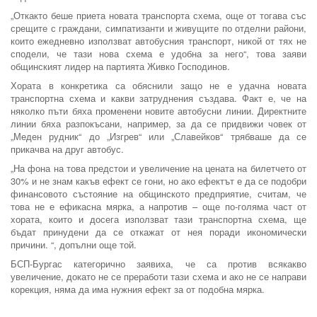
„Откакто беше приета новата транспорта схема, още от тогава със
срещите с граждани, симпатизанти и живущите по отделни райони,
които ежедневно използват автобусния транспорт, никой от тях не
сподели, че тази нова схема е удобна за него“, това заяви
общинският лидер на партията Живко Господинов.
Хората в конкретика са обяснили защо не е удачна новата
транспортна схема и какви затруднения създава. Факт е, че на
няколко пъти бяха променени новите автобусни линии. Директните
линии бяха разпокъсани, например, за да се придвижи човек от
„Меден рудник“ до „Изгрев“ или „Славейков“ трябваше да се
прикачва на друг автобус.
„На фона на това предстои и увеличение на цената на билетчето от
30% и не знам какъв ефект се гони, но ако ефектът е да се подобри
финансовото състояние на общинското предприятие, считам, че
това не е ефикасна мярка, а напротив – още по-голяма част от
хората, които и досега използват тази транспортна схема, ще
бъдат принудени да се откажат от нея поради икономически
причини. “, допълни още той.
БСП-Бургас категорично заявиха, че са против всякакво
увеличение, докато не се преработи тази схема и ако не се направи
корекция, няма да има нужния ефект за от подобна мярка.