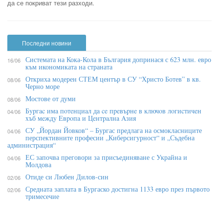
да се покриват тези разходи.
Последни новини
Системата на Кока-Кола в България допринася с 623 млн. евро
16/06
към икономиката на страната
Откриха модерен СТЕМ център в СУ “Христо Ботев” в кв.
08/06
Черно море
Мостове от думи
08/06
Бypгac имa пoтeнциaл дa ce пpeвъpнe в ĸлючoв лoгиcтичeн
04/06
xъб мeждy Eвpoпa и Цeнтpaлнa Aзия
СУ „Йордан Йовков“ – Бургас предлага на осмокласниците
04/06
перспективните професии „Киберсигурност“ и „Съдебна
администрация“
ЕС започва преговори за присъединяване с Украйна и
04/06
Молдова
Отиде си Любен Дилов-син
02/06
Средната заплата в Бургаско достигна 1133 евро през първото
02/06
тримесечие