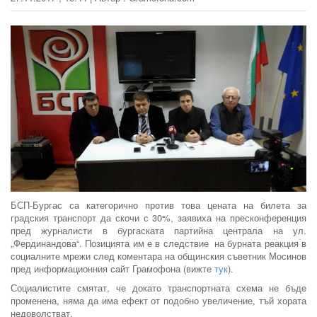
БСП-Бургас са категорично против това цената на билета за
градския транспорт да скочи с 30%, заявиха на пресконференция
пред журналисти в бургаската партийна централа на ул.
„Фердинандова“. Позицията им е в следствие на бурната реакция в
социалните мрежи след коментара на общинския съветник Мосинов
пред информационния сайт Грамофона (вижте
тук
).
Социалистите смятат, че докато транспортната схема не бъде
променена, няма да има ефект от подобно увеличение, тъй хората
недоволстват.