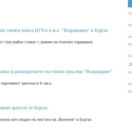
16
08
т синята зона в ЦГЧ и в ж.к. "Възраждане" в Бургас
08
т този район стават с режим на платено паркиране
04
04
„К
ава за разширението на синята зона във "Възраждане"
04
 парламент започна в 9 часа
02
02
овият депутат от Бургас
лиза като водач на листата на „Величие“ в Бургас