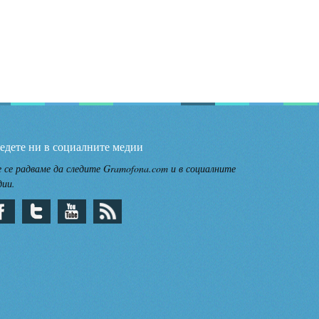
едете ни в социалните медии
 се радваме да следите Gramofona.com и в социалните
дии.