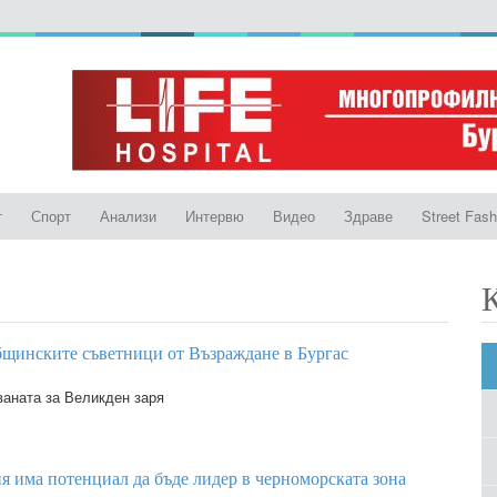
т
Спорт
Анализи
Интервю
Видео
Здраве
Street Fash
бщинските съветници от Възраждане в Бургас
ваната за Великден заря
я има потенциал да бъде лидер в черноморската зона