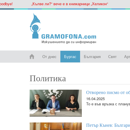
ye!
„Кълве ли?“ вече е в книжарници „Хеликон“
От днес
Бургас
България
Свят
Ар
Политика
Отворено писмо от о
16.04.2025
То е във връзка с плану
Петър Кънев: Българи