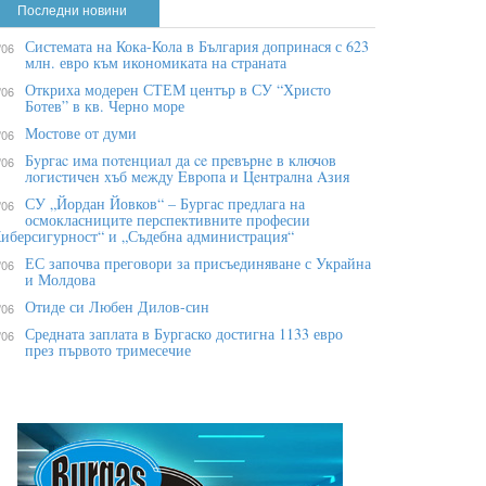
Последни новини
Системата на Кока-Кола в България допринася с 623
/06
млн. евро към икономиката на страната
Откриха модерен СТЕМ център в СУ “Христо
/06
Ботев” в кв. Черно море
Мостове от думи
/06
Бypгac имa пoтeнциaл дa ce пpeвъpнe в ĸлючoв
/06
лoгиcтичeн xъб мeждy Eвpoпa и Цeнтpaлнa Aзия
СУ „Йордан Йовков“ – Бургас предлага на
/06
осмокласниците перспективните професии
иберсигурност“ и „Съдебна администрация“
ЕС започва преговори за присъединяване с Украйна
/06
и Молдова
Отиде си Любен Дилов-син
/06
Средната заплата в Бургаско достигна 1133 евро
/06
през първото тримесечие