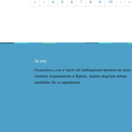
«
‹
4
5
6
7
8
9
10
›
»
За нас
Gramofona.com е част от амбициозен проект на екип
опитни журналисти в Бургас, които търсят начин
сводобно да се изразяват.