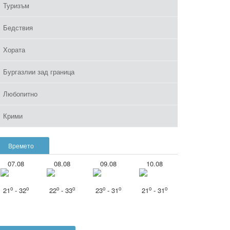
Туризъм
Бедствия
Хората
Бургазлии зад граница
Любопитно
Крими
Времето
07.08
08.08
09.08
10.08
o
o
o
o
o
o
o
o
21
- 32
22
- 33
23
- 31
21
- 31