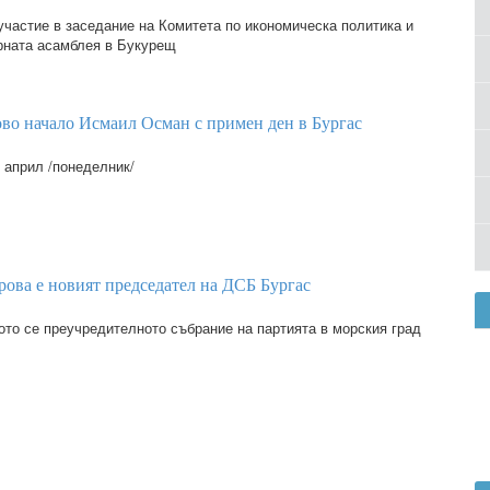
участие в заседание на Комитета по икономическа политика и
рната асамблея в Букурещ
во начало Исмаил Осман с примен ден в Бургас
 април /понеделник/
арова е новият председател на ДСБ Бургас
ото се преучредителното събрание на партията в морския град