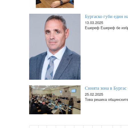
Бургаско губи един н
13.03.2025
Ешереф Ешереф бе избра
Синята зона в Бургас 
25.02.2025
Това решиха общинските