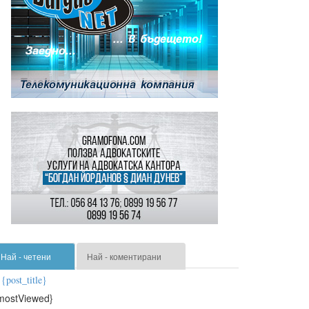
Най - четени
Най - коментирани
{post_title}
mostViewed}