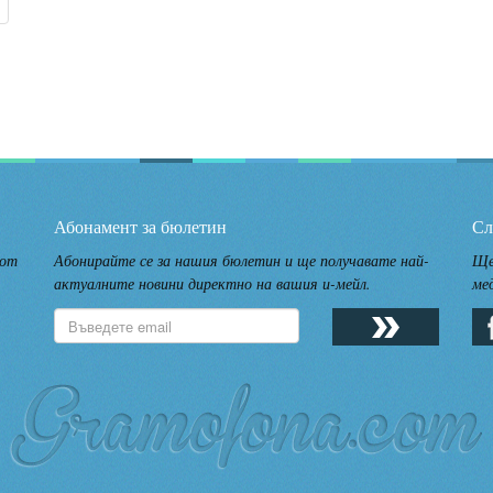
Абонамент за бюлетин
Сл
 от
Абонирайте се за нашия бюлетин и ще получавате най-
Ще
актуалните новини директно на вашия и-мейл.
ме