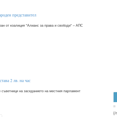
ароден представител
н от коалиция "Алианс за права и свободи" – АПС
става 2 лв. на час
 съветници на заседанието на местния парламент
{/