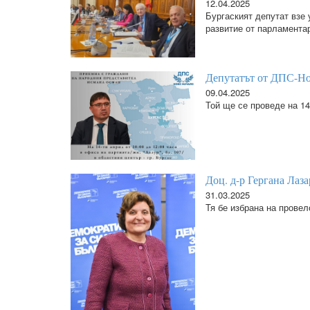
12.04.2025
Бургаският депутат взе 
развитие от парламента
Депутатът от ДПС-Но
09.04.2025
Той ще се проведе на 14
Доц. д-р Гергана Лаз
31.03.2025
Тя бе избрана на провел