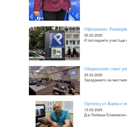
Официално: Разширява
25.03.2025
И последните участъци о
Общинският съвет реш
25.03.2025
Заседанието на местния
Ортопед от Варна е н
13.03.2025
Д-р Любиша Блажевски в