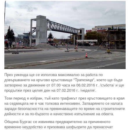
През уикенда ще се използва максимално за работа по
довършването на кръгово кръстовище "Трапезица", което ще бъде
затворено за движение от 07.00 часа на 06.02.2016 г. /събота/ и ще
продължи през целия ден на 07.02.2016 г. /неделя/.
Този период е избран, тъй като трафикът през кръстовището в края
на седмицата не е чак толкова интензивен. Затварянето се налага
заради безопасността на преминаващите по време на строителните
дейности и за по-бързото и качествено изпълнение на обекта.
Община Бургас се извинява предварително за причиненото
временно неудобство и призовава шофьорите да пренасочат