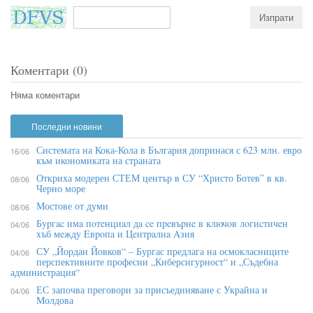
Коментари (0)
Няма коментари
Последни новини
Системата на Кока-Кола в България допринася с 623 млн. евро
16/06
към икономиката на страната
Откриха модерен СТЕМ център в СУ “Христо Ботев” в кв.
08/06
Черно море
Мостове от думи
08/06
Бypгac имa пoтeнциaл дa ce пpeвъpнe в ĸлючoв лoгиcтичeн
04/06
xъб мeждy Eвpoпa и Цeнтpaлнa Aзия
СУ „Йордан Йовков“ – Бургас предлага на осмокласниците
04/06
перспективните професии „Киберсигурност“ и „Съдебна
администрация“
ЕС започва преговори за присъединяване с Украйна и
04/06
Молдова