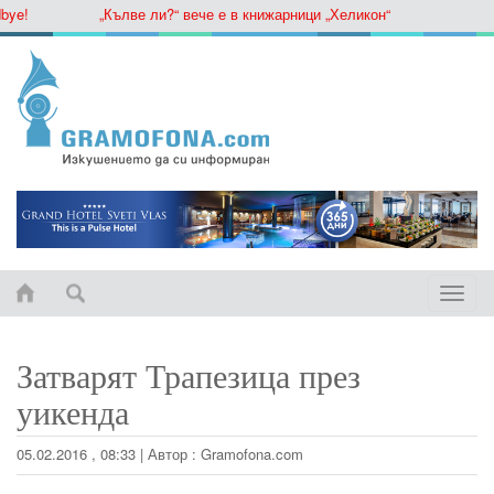
e!
„Кълве ли?“ вече е в книжарници „Хеликон“
Toggle
naviga
Затварят Трапезица през
уикенда
05.02.2016 , 08:33
|
Автор :
Gramofona.com