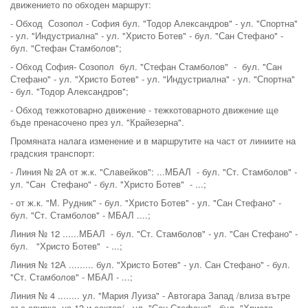
движението по обходен маршрут:
- Обход Созопол - София бул. "Тодор Александров" - ул. "Спортна"
- ул. "Индустриална" - ул. "Христо Ботев" - бул. "Сан Стефано" -
бул. "Стефан Стамболов";
- Обход София- Созопол бул. "Стефан Стамболов" - бул. "Сан
Стефано" - ул. "Христо Ботев" - ул. "Индустриална" - ул. "Спортна"
- бул. "Тодор Александров";
- Обход тежкотоварно движение - тежкотоварното движение ще
бъде пренасочено през ул. "Крайезерна".
Промяната налага изменение и в маршрутите на част от линиите на
градския транспорт:
- Линия № 2А от ж.к. "Славейков": ...МБАЛ - бул. "Ст. Стамболов" -
ул. "Сан Стефано" - бул. "Христо Ботев" - ...;
- от ж.к. "М. Рудник" - бул. "Христо Ботев" - ул. "Сан Стефано" -
бул. "Ст. Стамболов" - МБАЛ ....;
Линия № 12 ......МБАЛ - бул. "Ст. Стамболов" - ул. "Сан Стефано" -
бул. "Христо Ботев" - ...;
Линия № 12А ......... бул. "Христо Ботев" - ул. Сан Стефано" - бул.
"Ст. Стамболов" - МБАЛ - ...;
Линия № 4 ........ ул. "Мария Луиза" - Автогара Запад /влиза вътре
със спирка на 13-и сектор/ - ул. "Сан Стефано" - бул. "Христо