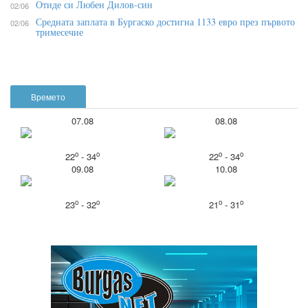
Отиде си Любен Дилов-син
02/06
Средната заплата в Бургаско достигна 1133 евро през първото
02/06
тримесечие
Времето
07.08
08.08
o
o
o
o
22
- 34
22
- 34
09.08
10.08
o
o
o
o
23
- 32
21
- 31