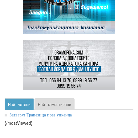
Най - четени
Най - коментирани
Затварят Трапезица през уикенда
{/mostViewed}