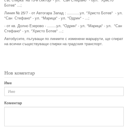
Ботев" ...;
Линия № 25/7 - от Автогара Запад : ...........ул. "Христо Ботев" - ул.
"Сан Стефано" - ул. "Марица" - ул. "Одрин" - ...;
- от кв. Долно Езерово - ........ул. "Одрин" - ул. "Марица" - ул. "Сан
Стефано" - ул. "Христо Ботев" ...;
Автобусите, пътуващи по линиите с изменени маршрути, ще спират
на всички съществуващи спирки на градския транспорт.
Нов коментар
Име
Коментар