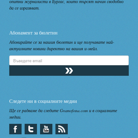
опитни журналисти в Бургас, които търсят начин сводобно
да се изразяват.
Абонамент за бюлетин
Абонирайте се за нашия бюлетин и ще получавате най-
актуалните новини директно на вашия и-мейл.
Следете ни в социалните медии
Ще се радваме да следите Gramofona.com и в социалните
медии.