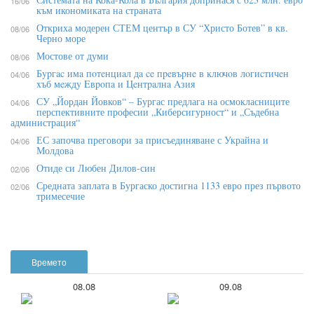
16/06
към икономиката на страната
Откриха модерен СТЕМ център в СУ “Христо Ботев” в кв.
08/06
Черно море
Мостове от думи
08/06
Бypгac имa пoтeнциaл дa ce пpeвъpнe в ĸлючoв лoгиcтичeн
04/06
xъб мeждy Eвpoпa и Цeнтpaлнa Aзия
СУ „Йордан Йовков“ – Бургас предлага на осмокласниците
04/06
перспективните професии „Киберсигурност“ и „Съдебна
администрация“
ЕС започва преговори за присъединяване с Украйна и
04/06
Молдова
Отиде си Любен Дилов-син
02/06
Средната заплата в Бургаско достигна 1133 евро през първото
02/06
тримесечие
Времето
08.08
09.08