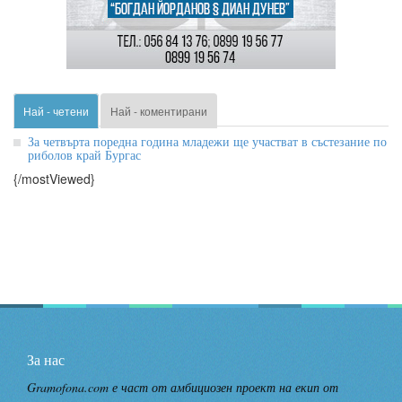
Най - четени
Най - коментирани
За четвърта поредна година младежи ще участват в състезание по
риболов край Бургас
{/mostViewed}
За нас
Gramofona.com е част от амбициозен проект на екип от