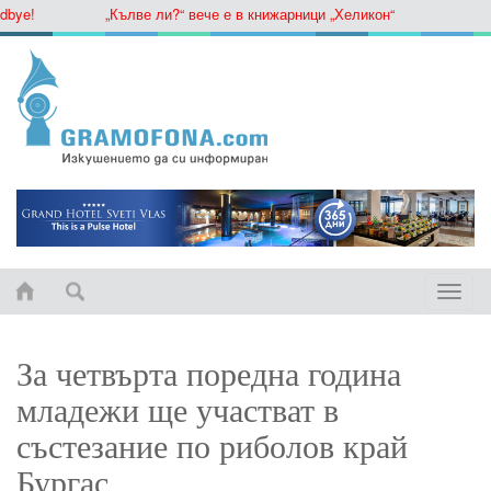
!
„Кълве ли?“ вече е в книжарници „Хеликон“
Toggle
naviga
За четвърта поредна година
младежи ще участват в
състезание по риболов край
Бургас