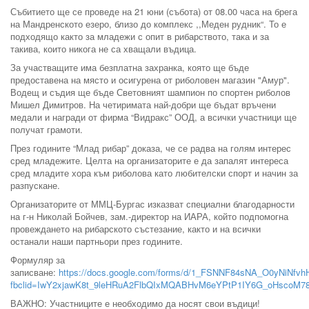
Събитието ще се проведе на 21 юни (събота) от 08.00 часа на брега
на Мандренското езеро, близо до комплекс ,,Меден рудник“. То е
подходящо както за младежи с опит в рибарството, така и за
такива, които никога не са хващали въдица.
За участващите има безплатна захранка, която ще бъде
предоставена на място и осигурена от риболовен магазин "Амур".
Водещ и съдия ще бъде Световният шампион по спортен риболов
Мишел Димитров. На четиримата най-добри ще бъдат връчени
медали и награди от фирма “Видракс” ООД, а всички участници ще
получат грамоти.
През годините “Млад рибар” доказа, че се радва на голям интерес
сред младежите. Целта на организаторите е да запалят интереса
сред младите хора към риболова като любителски спорт и начин за
разпускане.
Организаторите от ММЦ-Бургас изказват специални благодарности
на г-н Николай Бойчев, зам.-директор на ИАРА, който подпомогна
провеждането на рибарското състезание, както и на всички
останали наши партньори през годините.
Формуляр за
записване:
https://docs.google.com/forms/d/1_FSNNF84sNA_O0yNiNfv
fbclid=IwY2xjawK8t_9leHRuA2FlbQIxMQABHvM6eYPtP1IY6G_oHscoM7
ВАЖНО: Участниците е необходимо да носят свои въдици!