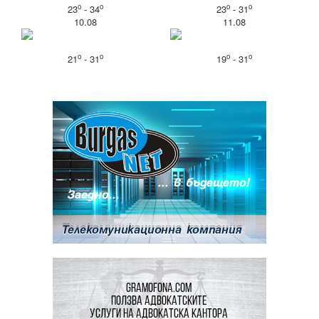
o
o
o
o
23
- 34
23
- 31
10.08
11.08
o
o
o
o
21
- 31
19
- 31