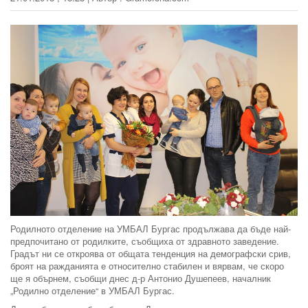
Родилното отделение на УМБАЛ Бургас продължава да бъде най-
предпочитано от родилките, съобщиха от здравното заведение.
Градът ни се откроява от общата тенденция на демографски срив,
броят на ражданията е относително стабилен и вярвам, че скоро
ще я обърнем, съобщи днес д-р Антонио Душепеев, началник
„Родилно отделение“ в УМБАЛ Бургас.