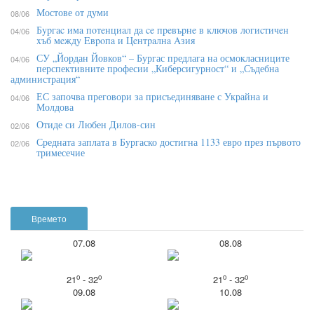
Мостове от думи
08/06
Бypгac имa пoтeнциaл дa ce пpeвъpнe в ĸлючoв лoгиcтичeн
04/06
xъб мeждy Eвpoпa и Цeнтpaлнa Aзия
СУ „Йордан Йовков“ – Бургас предлага на осмокласниците
04/06
перспективните професии „Киберсигурност“ и „Съдебна
администрация“
ЕС започва преговори за присъединяване с Украйна и
04/06
Молдова
Отиде си Любен Дилов-син
02/06
Средната заплата в Бургаско достигна 1133 евро през първото
02/06
тримесечие
Времето
07.08
08.08
o
o
o
o
21
- 32
21
- 32
09.08
10.08