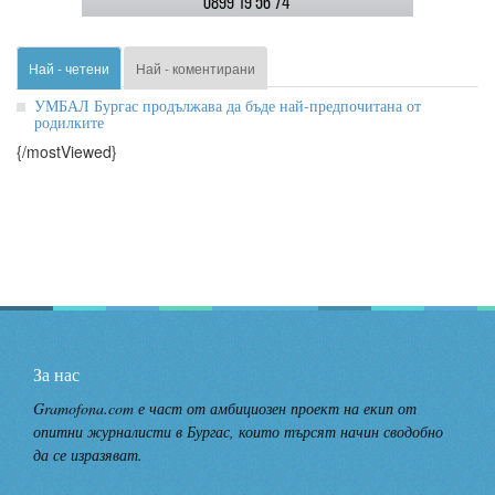
Най - четени
Най - коментирани
УМБАЛ Бургас продължава да бъде най-предпочитана от
родилките
{/mostViewed}
За нас
Gramofona.com е част от амбициозен проект на екип от
опитни журналисти в Бургас, които търсят начин сводобно
да се изразяват.