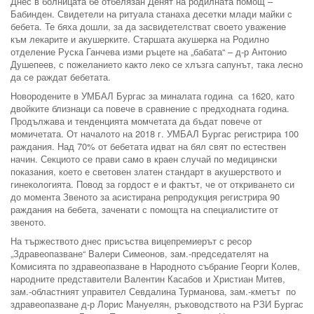
Днес в болницата бе отбелязан Денят на родилната помощ –
Бабинден. Свидетели на ритуала станаха десетки млади майки с
бебета. Те бяха дошли, за да засвидетелстват своето уважение
към лекарите и акушерките. Старшата акушерка на Родилно
отделение Руска Ганчева изми ръцете на „бабата“ – д-р Антонио
Душепеев, с пожеланието както леко се хлъзга сапунът, така лесно
да се раждат бебетата.
Новородените в УМБАЛ Бургас за миналата година са 1620, като
двойките близнаци са повече в сравнение с предходната година.
Продължава и тенденцията момчетата да бъдат повече от
момичетата. От началото на 2018 г. УМБАЛ Бургас регистрира 100
раждания. Над 70% от бебетата идват на бял свят по естествен
начин. Секциото се прави само в краен случай по медицински
показания, което е световен златен стандарт в акушерството и
гинекологията. Повод за гордост е и фактът, че от откриването си
до момента Звеното за асистирана репродукция регистрира 90
раждания на бебета, заченати с помощта на специалистите от
звеното.
На тържеството днес присъства вицепремиерът с ресор
„Здравеопазване“ Валери Симеонов, зам.-председателят на
Комисията по здравеопазване в Народното събрание Георги Колев,
народните представители Валентин Касабов и Христиан Митев,
зам.-областният управител Севдалина Турманова, зам.-кметът по
здравеопазване д-р Лорис Мануелян, ръководството на РЗИ Бургас