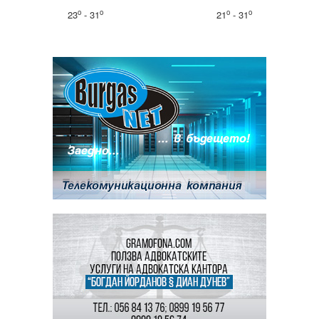
o
o
o
o
23
- 31
21
- 31