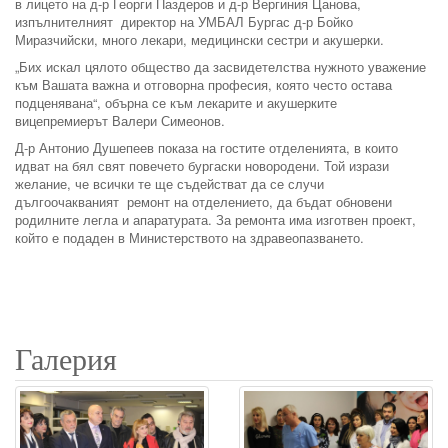
в лицето на д-р Георги Паздеров и д-р Вергиния Цанова,
изпълнителният директор на УМБАЛ Бургас д-р Бойко
Миразчийски, много лекари, медицински сестри и акушерки.
„Бих искал цялото общество да засвидетелства нужното уважение
към Вашата важна и отговорна професия, която често остава
подценявана“, обърна се към лекарите и акушерките
вицепремиерът Валери Симеонов.
Д-р Антонио Душепеев показа на гостите отделенията, в които
идват на бял свят повечето бургаски новородени. Той изрази
желание, че всички те ще съдействат да се случи
дългоочакваният ремонт на отделението, да бъдат обновени
родилните легла и апаратурата. За ремонта има изготвен проект,
който е подаден в Министерството на здравеопазването.
Галерия