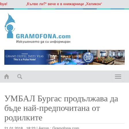
!
„Кълве ли?“ вече е в книжарници „Хеликон“
Toggle
naviga
УМБАЛ Бургас продължава да
бъде най-предпочитана от
родилките
21.01.2018 , 18:23
|
Автор :
Gramofona.com