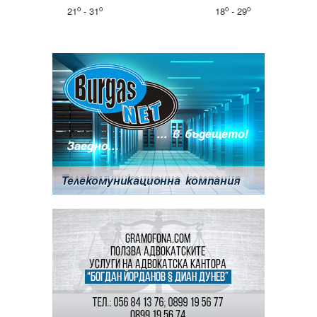
o
o
o
o
21
- 31
18
- 29