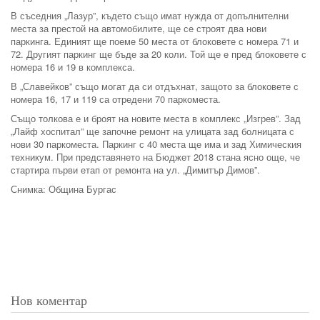
В съседния „Лазур”, където също имат нужда от допълнителни
места за престой на автомобилите, ще се строят два нови
паркинга. Единият ще поеме 50 места от блоковете с номера 71 и
72. Другият паркинг ще бъде за 20 коли. Той ще е пред блоковете с
номера 16 и 19 в комплекса.
В „Славейков” също могат да си отдъхнат, защото за блоковете с
номера 16, 17 и 119 са отредени 70 паркоместа.
Също толкова е и броят на новите места в комплекс „Изгрев”. Зад
„Лайф хоспитал” ще започне ремонт на улицата зад болницата с
нови 30 паркоместа. Паркинг с 40 места ще има и зад Химическия
техникум. При представянето на Бюджет 2018 стана ясно още, че
стартира първи етап от ремонта на ул. „Димитър Димов”.
Снимка: Община Бургас
Нов коментар