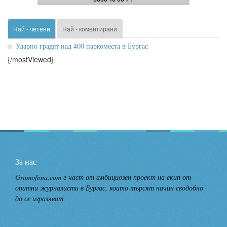
Най - четени
Най - коментирани
Ударно градят над 400 паркоместа в Бургас
{/mostViewed}
За нас
Gramofona.com е част от амбициозен проект на екип от
опитни журналисти в Бургас, които търсят начин сводобно
да се изразяват.