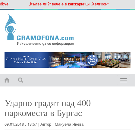
ye!
„Кълве ли?“ вече е в книжарници „Хеликон“
Toggle
naviga
Ударно градят над 400
паркоместа в Бургас
09.01.2018 , 13:57
|
Автор :
Мануела Янева