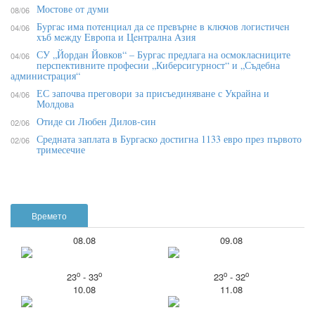
Мостове от думи
08/06
Бypгac имa пoтeнциaл дa ce пpeвъpнe в ĸлючoв лoгиcтичeн
04/06
xъб мeждy Eвpoпa и Цeнтpaлнa Aзия
СУ „Йордан Йовков“ – Бургас предлага на осмокласниците
04/06
перспективните професии „Киберсигурност“ и „Съдебна
администрация“
ЕС започва преговори за присъединяване с Украйна и
04/06
Молдова
Отиде си Любен Дилов-син
02/06
Средната заплата в Бургаско достигна 1133 евро през първото
02/06
тримесечие
Времето
08.08
09.08
o
o
o
o
23
- 33
23
- 32
10.08
11.08