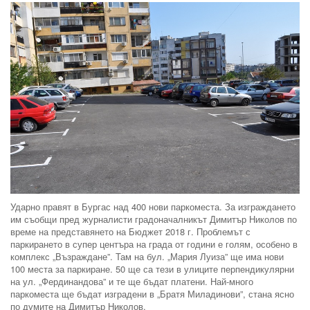
Ударно правят в Бургас над 400 нови паркоместа. За изграждането
им съобщи пред журналисти градоначалникът Димитър Николов по
време на представянето на Бюджет 2018 г. Проблемът с
паркирането в супер центъра на града от години е голям, особено в
комплекс „Възраждане”. Там на бул. „Мария Луиза” ще има нови
100 места за паркиране. 50 ще са тези в улиците перпендикулярни
на ул. „Фердинандова” и те ще бъдат платени. Най-много
паркоместа ще бъдат изградени в „Братя Миладинови”, стана ясно
по думите на Димитър Николов.