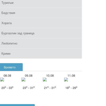
Туризъм
Бедствия
Хората
Бургазлии зад граница
Любопитно
Крими
Времето
08.08
09.08
10.08
11.08
o
o
o
o
o
o
o
o
20
- 33
23
- 31
21
- 31
18
- 29