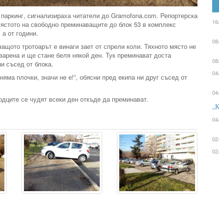
паркинг, сигнализираха читатели до Gramofona.com. Репортерска
16
мястото на свободно преминаващите до блок 53 в комплекс
 а от години.
08
защото тротоарът е винаги зает от спрели коли. Тяхното място не
оварена и ще стане беля някой ден. Тук преминават доста
08
ни съсед от блока.
04
няма плочки, значи не е!”, обясни пред екипа ни друг съсед от
04
дците се чудят всеки ден откъде да преминават.
„К
04
02
02