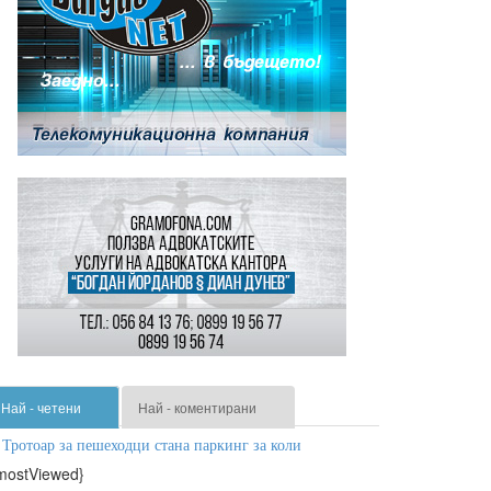
Най - четени
Най - коментирани
Тротоар за пешеходци стана паркинг за коли
mostViewed}