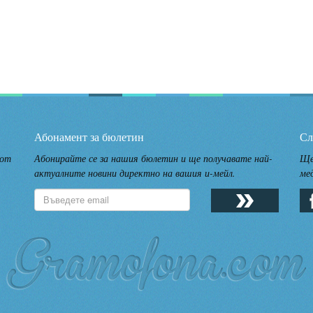
Абонамент за бюлетин
Сл
 от
Абонирайте се за нашия бюлетин и ще получавате най-
Ще
актуалните новини директно на вашия и-мейл.
ме