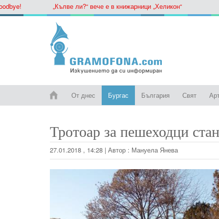
ye!
„Кълве ли?“ вече е в книжарници „Хеликон“
От днес
Бургас
България
Свят
Ар
Тротоар за пешеходци стан
27.01.2018 , 14:28
|
Автор :
Мануела Янева