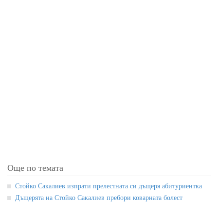
Още по темата
Стойко Сакалиев изпрати прелестната си дъщеря абитуриентка
Дъщерята на Стойко Сакалиев пребори коварната болест