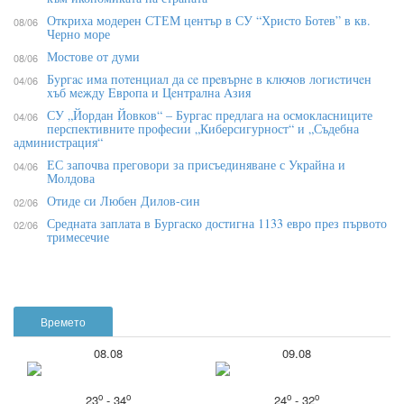
Откриха модерен СТЕМ център в СУ “Христо Ботев” в кв.
08/06
Черно море
Мостове от думи
08/06
Бypгac имa пoтeнциaл дa ce пpeвъpнe в ĸлючoв лoгиcтичeн
04/06
xъб мeждy Eвpoпa и Цeнтpaлнa Aзия
СУ „Йордан Йовков“ – Бургас предлага на осмокласниците
04/06
перспективните професии „Киберсигурност“ и „Съдебна
администрация“
ЕС започва преговори за присъединяване с Украйна и
04/06
Молдова
Отиде си Любен Дилов-син
02/06
Средната заплата в Бургаско достигна 1133 евро през първото
02/06
тримесечие
Времето
08.08
09.08
o
o
o
o
23
- 34
24
- 32