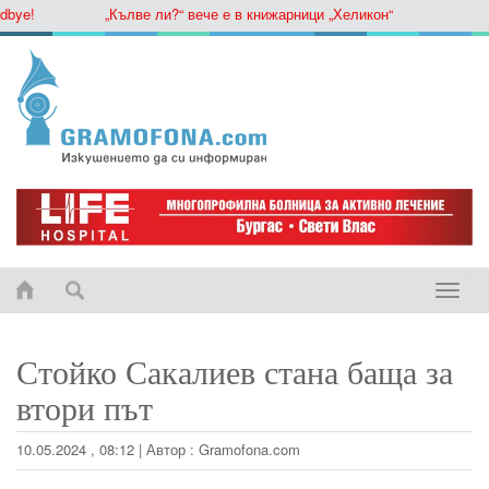
e!
„Кълве ли?“ вече е в книжарници „Хеликон“
Toggle
naviga
Стойко Сакалиев стана баща за
втори път
10.05.2024 , 08:12
|
Автор :
Gramofona.com