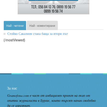
Най - четени
Най - коментирани
Стойко Сакалиев стана баща за втори път
{/mostViewed}
За нас
Gramofona.com е част от амбициозен проект на екип от
опитни журналисти в Бургас, които търсят начин сводобно
да се изразяват.