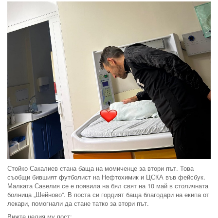
Стойко Сакалиев стана баща на момиченце за втори път. Това
съобщи бившият футболист на Нефтохимик и ЦСКА във фейсбук.
Малката Савелия се е появила на бял свят на 10 май в столичната
болница „Шейново”. В поста си гордият баща благодари на екипа от
лекари, помогнали да стане татко за втори път.
Вижте целия му пост: