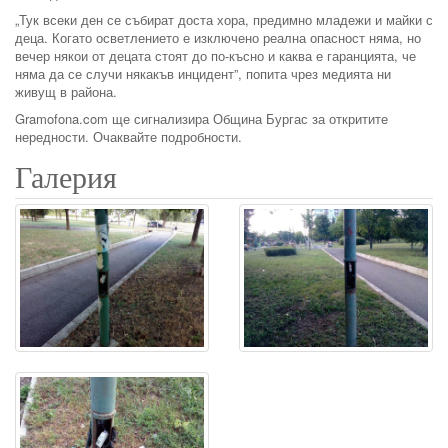
„Тук всеки ден се събират доста хора, предимно младежи и майки с
деца. Когато осветлението е изключено реална опасност няма, но
вечер някои от децата стоят до по-късно и каква е гаранцията, че
няма да се случи някакъв инцидент”, попита чрез медията ни
живущ в района.
Gramofona.com ще сигнализира Община Бургас за откритите
нередности. Очаквайте подробности.
Галерия