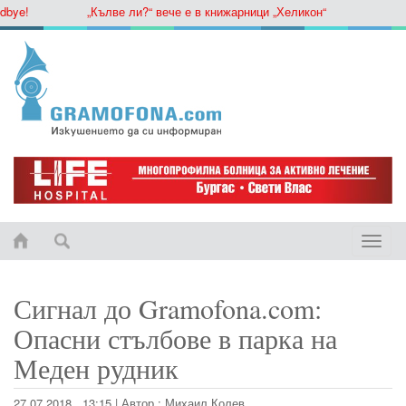
e!
„Кълве ли?“ вече е в книжарници „Хеликон“
Toggle
naviga
Сигнал до Gramofona.com:
Опасни стълбове в парка на
Меден рудник
27.07.2018 , 13:15
|
Автор :
Михаил Колев