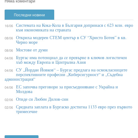
Няма коментари
Последни новини
Системата на Кока-Кола в България допринася с 623 млн. евро
16/06
към икономиката на страната
Откриха модерен СТЕМ център в СУ “Христо Ботев” в кв.
08/06
Черно море
Мостове от думи
08/06
Бypгac имa пoтeнциaл дa ce пpeвъpнe в ĸлючoв лoгиcтичeн
04/06
xъб мeждy Eвpoпa и Цeнтpaлнa Aзия
СУ „Йордан Йовков“ – Бургас предлага на осмокласниците
04/06
перспективните професии „Киберсигурност“ и „Съдебна
администрация“
ЕС започва преговори за присъединяване с Украйна и
04/06
Молдова
Отиде си Любен Дилов-син
02/06
Средната заплата в Бургаско достигна 1133 евро през първото
02/06
тримесечие