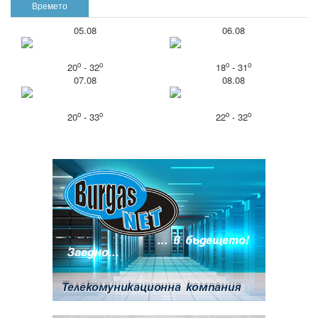
Времето
05.08
06.08
o
o
o
o
20
- 32
18
- 31
07.08
08.08
o
o
o
o
20
- 33
22
- 32