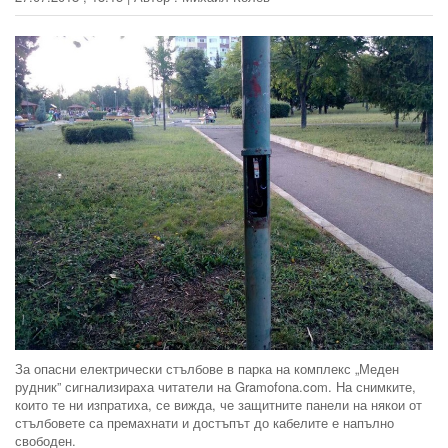
За опасни електрически стълбове в парка на комплекс „Меден
рудник” сигнализираха читатели на Gramofona.com. На снимките,
които те ни изпратиха, се вижда, че защитните панели на някои от
стълбовете са премахнати и достъпът до кабелите е напълно
свободен.