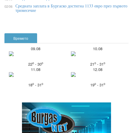
Средната заплата в Бургаско достигна 1133 евро през първото
02/06
тримесечие
Времето
09.08
10.08
o
o
o
o
22
- 30
21
- 31
11.08
12.08
o
o
o
o
18
- 31
19
- 31