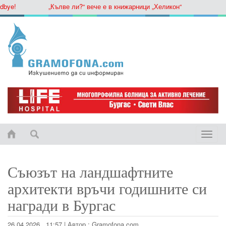
e!
„Кълве ли?“ вече е в книжарници „Хеликон“
Toggle
naviga
Съюзът на ландшафтните
архитекти връчи годишните си
награди в Бургас
26.04.2026 , 11:57
|
Автор :
Gramofona.com