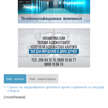
Най - четени
Най - коментирани
Съюзът на ландшафтните архитекти връчи годишните си награди
в Бургас
{/mostViewed}