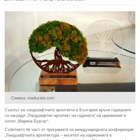
Снимка: meduzata.com
Съюзът на ландшафтните архитекти в България връчи годишните
си награди „Ландшафтен архитект на годината“ на церемония в
хотел „Марина Бургас“.
Събитието бе част от програмата на международната конференция
„Ландшафтната архитектура – носител на хармонията в