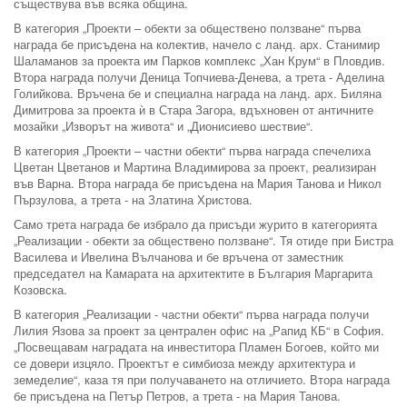
съществува във всяка община.
В категория „Проекти – обекти за обществено ползване“ първа
награда бе присъдена на колектив, начело с ланд. арх. Станимир
Шаламанов за проекта им Парков комплекс „Хан Крум“ в Пловдив.
Втора награда получи Деница Топчиева-Денева, а трета - Аделина
Голийкова. Връчена бе и специална награда на ланд. арх. Биляна
Димитрова за проекта ѝ в Стара Загора, вдъхновен от античните
мозайки „Изворът на живота“ и „Дионисиево шествие“.
В категория „Проекти – частни обекти“ първа награда спечелиха
Цветан Цветанов и Мартина Владимирова за проект, реализиран
във Варна. Втора награда бе присъдена на Мария Танова и Никол
Пързулова, а трета - на Златина Христова.
Само трета награда бе избрало да присъди журито в категорията
„Реализации - обекти за обществено ползване“. Тя отиде при Бистра
Василева и Ивелина Вълчанова и бе връчена от заместник
председател на Камарата на архитектите в България Маргарита
Козовска.
В категория „Реализации - частни обекти“ първа награда получи
Лилия Язова за проект за централен офис на „Рапид КБ“ в София.
„Посвещавам наградата на инвеститора Пламен Богоев, който ми
се довери изцяло. Проектът е симбиоза между архитектура и
земеделие“, каза тя при получаването на отличието. Втора награда
бе присъдена на Петър Петров, а трета - на Мария Танова.