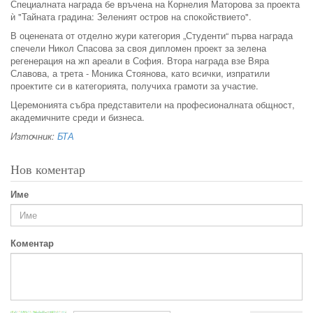
Специалната награда бе връчена на Корнелия Маторова за проекта
ѝ "Тайната градина: Зеленият остров на спокойствието".
В оценената от отделно жури категория „Студенти“ първа награда
спечели Никол Спасова за своя дипломен проект за зелена
регенерация на жп ареали в София. Втора награда взе Вяра
Славова, а трета - Моника Стоянова, като всички, изпратили
проектите си в категорията, получиха грамоти за участие.
Церемонията събра представители на професионалната общност,
академичните среди и бизнеса.
Източник:
БТА
Нов коментар
Име
Коментар