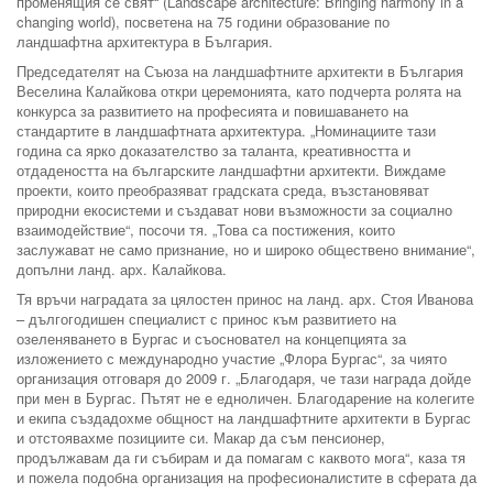
променящия се свят“ (Landscape architecture: Bringing harmony in a
changing world), посветена на 75 години образование по
ландшафтна архитектура в България.
Председателят на Съюза на ландшафтните архитекти в България
Веселина Калайкова откри церемонията, като подчерта ролята на
конкурса за развитието на професията и повишаването на
стандартите в ландшафтната архитектура. „Номинациите тази
година са ярко доказателство за таланта, креативността и
отдадеността на българските ландшафтни архитекти. Виждаме
проекти, които преобразяват градската среда, възстановяват
природни екосистеми и създават нови възможности за социално
взаимодействие“, посочи тя. „Това са постижения, които
заслужават не само признание, но и широко обществено внимание“,
допълни ланд. арх. Калайкова.
Тя връчи наградата за цялостен принос на ланд. арх. Стоя Иванова
– дългогодишен специалист с принос към развитието на
озеленяването в Бургас и съосновател на концепцията за
изложението с международно участие „Флора Бургас“, за чиято
организация отговаря до 2009 г. „Благодаря, че тази награда дойде
при мен в Бургас. Пътят не е едноличен. Благодарение на колегите
и екипа създадохме общност на ландшафтните архитекти в Бургас
и отстоявахме позициите си. Макар да съм пенсионер,
продължавам да ги събирам и да помагам с каквото мога“, каза тя
и пожела подобна организация на професионалистите в сферата да