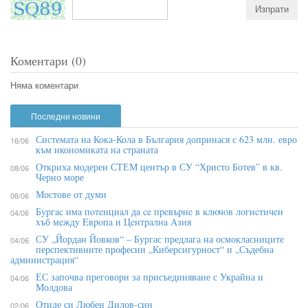
Коментари (0)
Няма коментари
Последни новини
Системата на Кока-Кола в България допринася с 623 млн. евро
16/06
към икономиката на страната
Откриха модерен СТЕМ център в СУ “Христо Ботев” в кв.
08/06
Черно море
Мостове от думи
08/06
Бypгac имa пoтeнциaл дa ce пpeвъpнe в ĸлючoв лoгиcтичeн
04/06
xъб мeждy Eвpoпa и Цeнтpaлнa Aзия
СУ „Йордан Йовков“ – Бургас предлага на осмокласниците
04/06
перспективните професии „Киберсигурност“ и „Съдебна
администрация“
ЕС започва преговори за присъединяване с Украйна и
04/06
Молдова
Отиде си Любен Дилов-син
02/06