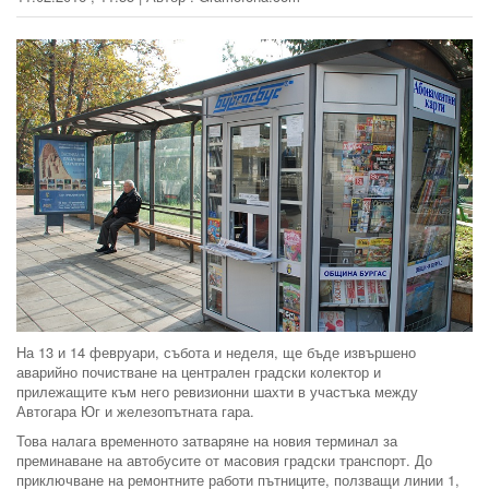
На 13 и 14 февруари, събота и неделя, ще бъде извършено
аварийно почистване на централен градски колектор и
прилежащите към него ревизионни шахти в участъка между
Автогара Юг и железопътната гара.
Това налага временното затваряне на новия терминал за
преминаване на автобусите от масовия градски транспорт. До
приключване на ремонтните работи пътниците, ползващи линии 1,