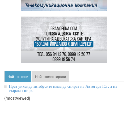
Най - четени
Най - коментирани
През уикенда автобусите няма да спират на Автогара Юг, а на
старата спирка
{/mostViewed}