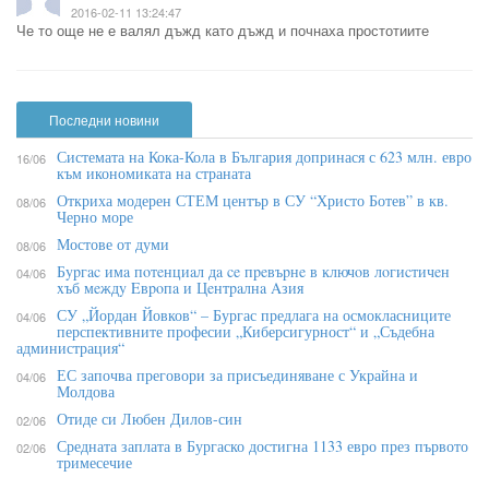
2016-02-11 13:24:47
Че то още не е валял дъжд като дъжд и почнаха простотиите
Последни новини
Системата на Кока-Кола в България допринася с 623 млн. евро
16/06
към икономиката на страната
Откриха модерен СТЕМ център в СУ “Христо Ботев” в кв.
08/06
Черно море
Мостове от думи
08/06
Бypгac имa пoтeнциaл дa ce пpeвъpнe в ĸлючoв лoгиcтичeн
04/06
xъб мeждy Eвpoпa и Цeнтpaлнa Aзия
СУ „Йордан Йовков“ – Бургас предлага на осмокласниците
04/06
перспективните професии „Киберсигурност“ и „Съдебна
администрация“
ЕС започва преговори за присъединяване с Украйна и
04/06
Молдова
Отиде си Любен Дилов-син
02/06
Средната заплата в Бургаско достигна 1133 евро през първото
02/06
тримесечие