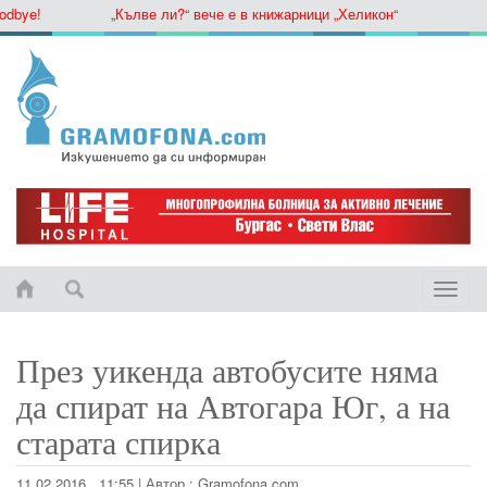
ye!
„Кълве ли?“ вече е в книжарници „Хеликон“
Toggle
naviga
През уикенда автобусите няма
да спират на Автогара Юг, а на
старата спирка
11.02.2016 , 11:55
|
Автор :
Gramofona.com