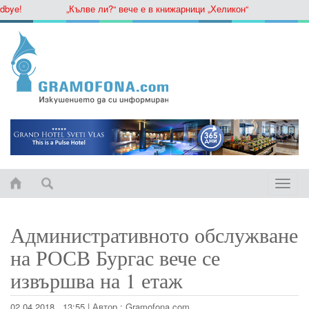
ye!
„Кълве ли?“ вече е в книжарници „Хеликон“
Toggle
naviga
Административното обслужване
на РОСВ Бургас вече се
извършва на 1 етаж
02.04.2018 , 13:55
|
Автор :
Gramofona.com