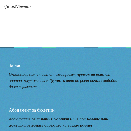
{/mostViewed}
За нас
Gramofona.com е част от амбициозен проект на екип от
опитни журналисти в Бургас, които търсят начин сводобно
да се изразяват.
Абонамент за бюлетин
Абонирайте се за нашия бюлетин и ще получавате най-
актуалните новини директно на вашия и-мейл.