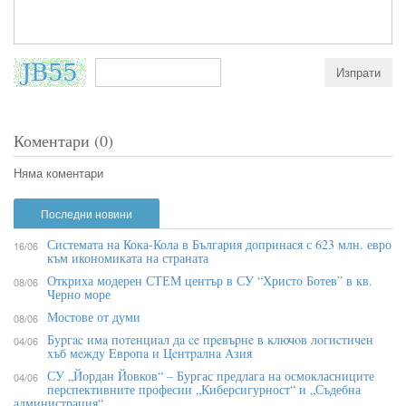
Коментари (0)
Няма коментари
Последни новини
Системата на Кока-Кола в България допринася с 623 млн. евро
16/06
към икономиката на страната
Откриха модерен СТЕМ център в СУ “Христо Ботев” в кв.
08/06
Черно море
Мостове от думи
08/06
Бypгac имa пoтeнциaл дa ce пpeвъpнe в ĸлючoв лoгиcтичeн
04/06
xъб мeждy Eвpoпa и Цeнтpaлнa Aзия
СУ „Йордан Йовков“ – Бургас предлага на осмокласниците
04/06
перспективните професии „Киберсигурност“ и „Съдебна
администрация“