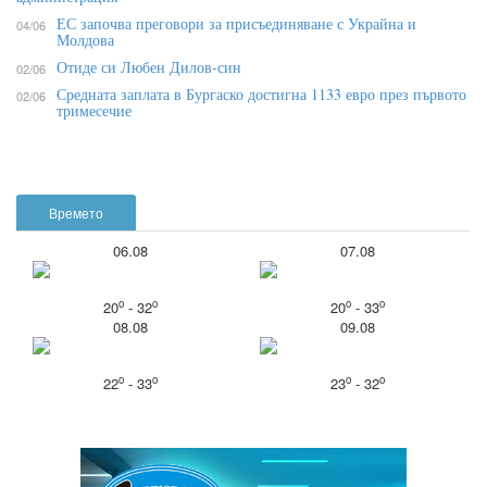
ЕС започва преговори за присъединяване с Украйна и
04/06
Молдова
Отиде си Любен Дилов-син
02/06
Средната заплата в Бургаско достигна 1133 евро през първото
02/06
тримесечие
Времето
06.08
07.08
o
o
o
o
20
- 32
20
- 33
08.08
09.08
o
o
o
o
22
- 33
23
- 32