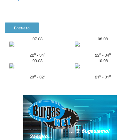
Времето
07.08
08.08
o
o
o
o
22
- 34
22
- 34
09.08
10.08
o
o
o
o
23
- 32
21
- 31