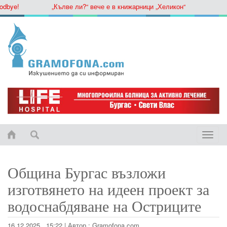
bye!
„Кълве ли?“ вече е в книжарници „Хеликон“
Toggle
naviga
Община Бургас възложи
изготвянето на идеен проект за
водоснабдяване на Остриците
16.12.2025 , 15:22
|
Автор :
Gramofona.com