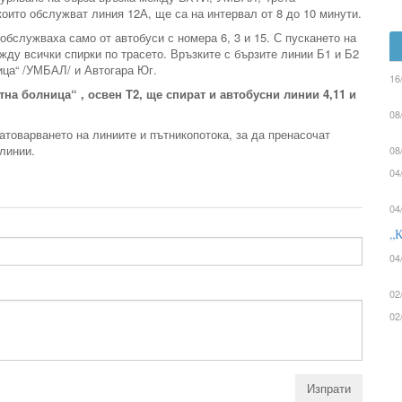
които обслужват линия 12А, ще са на интервал от 8 до 10 минути.
обслужваха само от автобуси с номера 6, 3 и 15. С пускането на
ду всички спирки по трасето. Връзките с бързите линии Б1 и Б2
ица“ /УМБАЛ/ и Автогара Юг.
16
тна болница“ , освен Т2, ще спират и автобусни линии 4,11 и
08
товарването на линиите и пътникопотока, за да пренасочат
линии.
08
04
04
„К
04
02
02