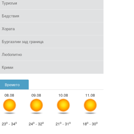
Туризъм
Бедствия
Хората
Бургазлии зад граница
Любопитно
Крими
Времето
08.08
09.08
10.08
11.08
o
o
o
o
o
o
o
o
23
- 34
24
- 32
21
- 31
18
- 30