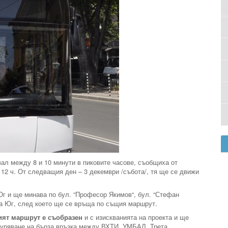
вал между 8 и 10 минути в пиковите часове, съобщиха от
12 ч. От следващия ден – 3 декември /събота/, тя ще се движи
г и ще минава по бул. “Професор Якимов“, бул. “Стефан
ра Юг, след което ще се връща по същия маршрут.
ият маршрут е съобразен
и с изискванията на проекта и ще
игуряване на бърза връзка между ВХТИ, УМБАЛ, Трета