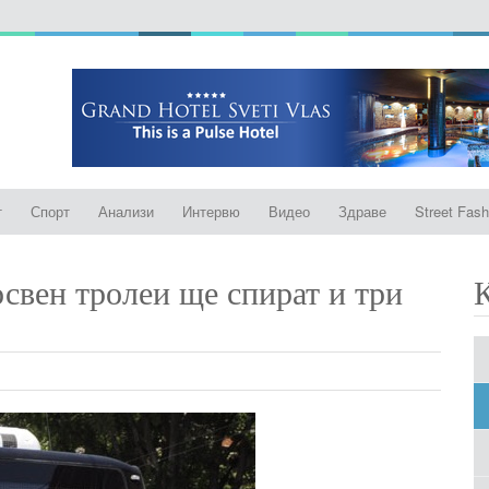
т
Спорт
Анализи
Интервю
Видео
Здраве
Street Fash
свен тролеи ще спират и три