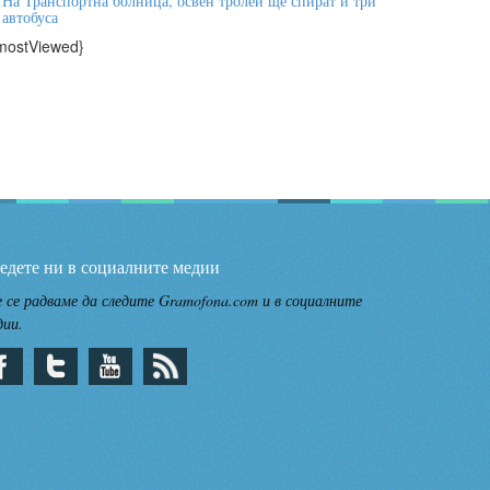
На Транспортна болница, освен тролеи ще спират и три
автобуса
mostViewed}
едете ни в социалните медии
 се радваме да следите Gramofona.com и в социалните
дии.