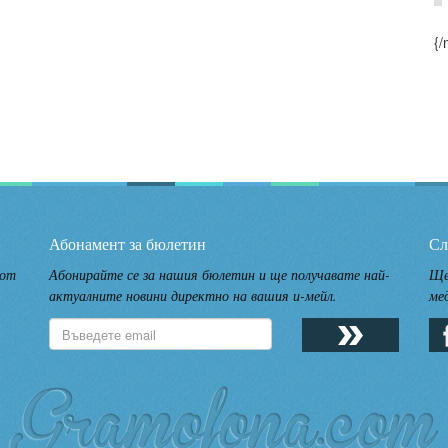
{/
Абонамент за бюлетин
Сл
 от
Абонирайте се за нашия бюлетин и ще получавате най-
Ще
актуалните новини директно на вашия и-мейл.
ме