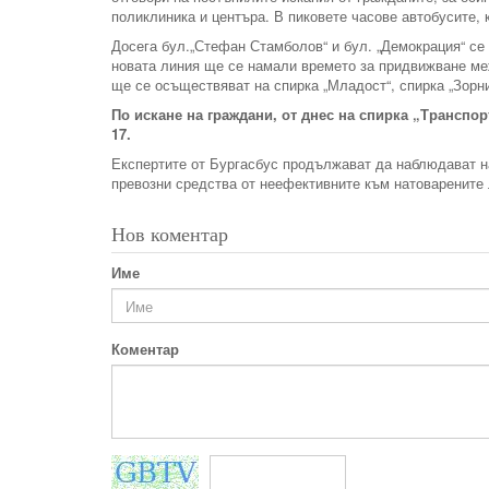
поликлиника и центъра. В пиковете часове автобусите, 
Досега бул.„Стефан Стамболов“ и бул. „Демокрация“ се 
новата линия ще се намали времето за придвижване меж
ще се осъществяват на спирка „Младост“, спирка „Зорн
По искане на граждани, от днес на спирка „Транспор
17.
Експертите от Бургасбус продължават да наблюдават на
превозни средства от неефективните към натоварените 
Нов коментар
Име
Коментар