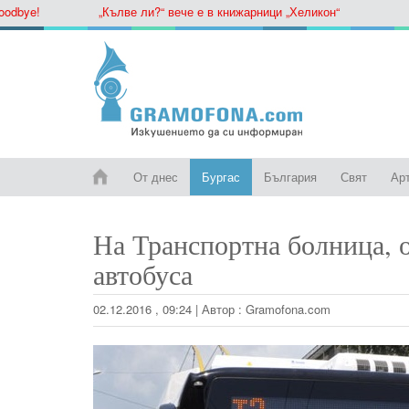
ye!
„Кълве ли?“ вече е в книжарници „Хеликон“
От днес
Бургас
България
Свят
Ар
На Транспортна болница, о
автобуса
02.12.2016 , 09:24
|
Автор :
Gramofona.com