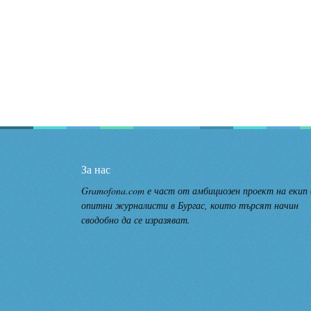
За нас
Gramofona.com е част от амбициозен проект на екип
опитни журналисти в Бургас, които търсят начин
сводобно да се изразяват.