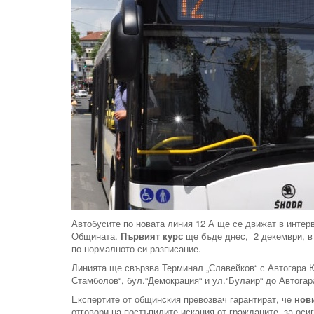
Автобусите по новата линия 12 А ще се движат в интер
Общината.
Първият курс
ще бъде днес, 2 декември, в 
по нормалното си разписание.
Линията ще свързва Терминал „Славейков“ с Автогара Ю
Стамболов“, бул.“Демокрация“ и ул.“Булаир“ до Автога
Експертите от общинския превозвач гарантират, че
нов
отговори на постъпилите искания от гражданите, за ос