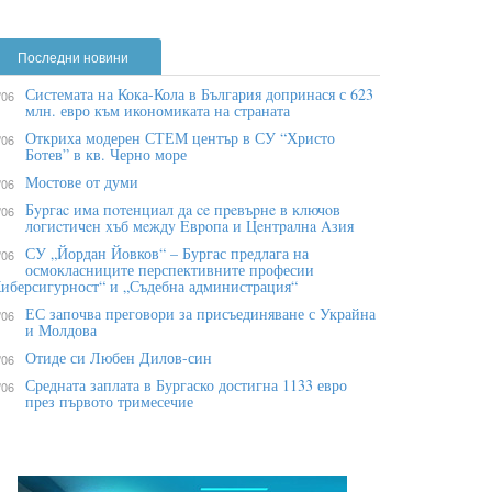
Последни новини
Системата на Кока-Кола в България допринася с 623
/06
млн. евро към икономиката на страната
Откриха модерен СТЕМ център в СУ “Христо
/06
Ботев” в кв. Черно море
Мостове от думи
/06
Бypгac имa пoтeнциaл дa ce пpeвъpнe в ĸлючoв
/06
лoгиcтичeн xъб мeждy Eвpoпa и Цeнтpaлнa Aзия
СУ „Йордан Йовков“ – Бургас предлага на
/06
осмокласниците перспективните професии
иберсигурност“ и „Съдебна администрация“
ЕС започва преговори за присъединяване с Украйна
/06
и Молдова
Отиде си Любен Дилов-син
/06
Средната заплата в Бургаско достигна 1133 евро
/06
през първото тримесечие