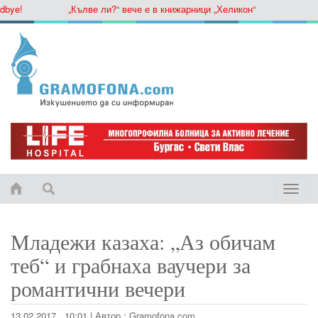
ye!
„Кълве ли?“ вече е в книжарници „Хеликон“
Toggle
naviga
Младежи казаха: „Аз обичам
теб“ и грабнаха ваучери за
романтични вечери
13.02.2017 , 10:01
|
Автор :
Gramofona.com