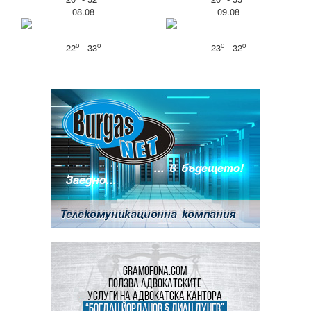
08.08
09.08
o
o
o
o
22
- 33
23
- 32