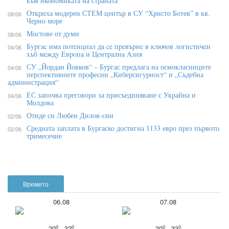
към икономиката на страната
Откриха модерен СТЕМ център в СУ “Христо Ботев” в кв.
08/06
Черно море
Мостове от думи
08/06
Бypгac имa пoтeнциaл дa ce пpeвъpнe в ĸлючoв лoгиcтичeн
04/06
xъб мeждy Eвpoпa и Цeнтpaлнa Aзия
СУ „Йордан Йовков“ – Бургас предлага на осмокласниците
04/06
перспективните професии „Киберсигурност“ и „Съдебна
администрация“
ЕС започва преговори за присъединяване с Украйна и
04/06
Молдова
Отиде си Любен Дилов-син
02/06
Средната заплата в Бургаско достигна 1133 евро през първото
02/06
тримесечие
Времето
06.08
07.08
o
o
o
o
20
- 32
20
- 33