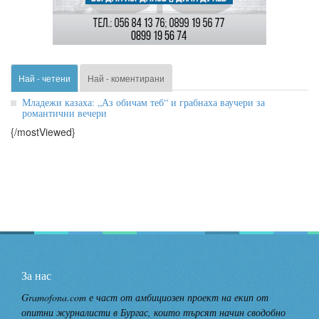
Най - четени
Най - коментирани
Младежи казаха: „Аз обичам теб“ и грабнаха ваучери за
романтични вечери
{/mostViewed}
За нас
Gramofona.com е част от амбициозен проект на екип от
опитни журналисти в Бургас, които търсят начин сводобно