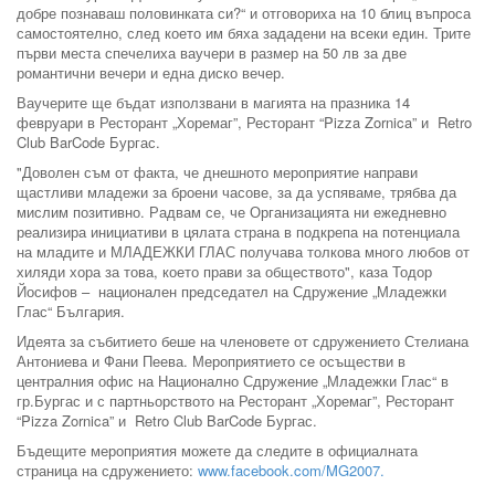
добре познаваш половинката си?“ и отговориха на 10 блиц въпроса
самостоятелно, след което им бяха зададени на всеки един. Трите
първи места спечелиха ваучери в размер на 50 лв за две
романтични вечери и една диско вечер.
Ваучерите ще бъдат използвани в магията на празника 14
февруари в Ресторант „Хоремаг”, Ресторант “Pizza Zornica” и Retro
Club BarCode Бургас.
"Доволен съм от факта, че днешното мероприятие направи
щастливи младежи за броени часове, за да успяваме, трябва да
мислим позитивно. Радвам се, че Организацията ни ежедневно
реализира инициативи в цялата страна в подкрепа на потенциала
на младите и МЛАДЕЖКИ ГЛАС получава толкова много любов от
хиляди хора за това, което прави за обществото", каза Тодор
Йосифов – национален председател на Сдружение „Младежки
Глас“ България.
Идеята за събитието беше на членовете от сдружението Стелиана
Антониева и Фани Пеева. Мероприятието се осъществи в
централния офис на Национално Сдружение „Младежки Глас“ в
гр.Бургас и с партньорството на Ресторант „Хоремаг”, Ресторант
“Pizza Zornica” и Retro Club BarCode Бургас.
Бъдещите мероприятия можете да следите в официалната
страница на сдружението:
www.facebook.com/MG2007
.