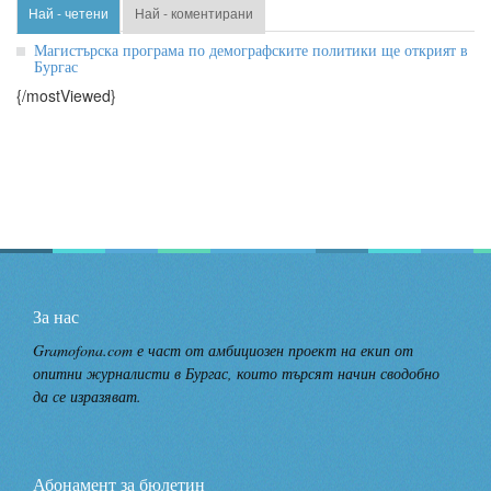
Най - четени
Най - коментирани
Магистърска програма по демографските политики ще открият в
Бургас
{/mostViewed}
За нас
Gramofona.com е част от амбициозен проект на екип от
опитни журналисти в Бургас, които търсят начин сводобно
да се изразяват.
Абонамент за бюлетин