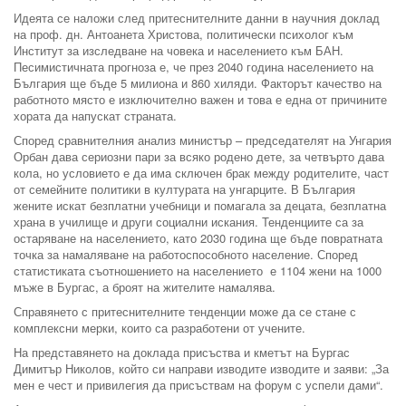
Идеята се наложи след притеснителните данни в научния доклад
на проф. дн. Антоанета Христова, политически психолог към
Институт за изследване на човека и населението към БАН.
Песимистичната прогноза е, че през 2040 година населението на
България ще бъде 5 милиона и 860 хиляди. Факторът качество на
работното място е изключително важен и това е една от причините
хората да напускат страната.
Според сравнителния анализ министър – председателят на Унгария
Орбан дава сериозни пари за всяко родено дете, за четвърто дава
кола, но условието е да има сключен брак между родителите, част
от семейните политики в културата на унгарците. В България
жените искат безплатни учебници и помагала за децата, безплатна
храна в училище и други социални искания. Тенденциите са за
остаряване на населението, като 2030 година ще бъде повратната
точка за намаляване на работоспособното население. Според
статистиката съотношението на населението е 1104 жени на 1000
мъже в Бургас, а броят на жителите намалява.
Справянето с притеснителните тенденции може да се стане с
комплексни мерки, които са разработени от учените.
На представянето на доклада присъства и кметът на Бургас
Димитър Николов, който си направи изводите изводите и заяви: „За
мен е чест и привилегия да присъствам на форум с успели дами“.