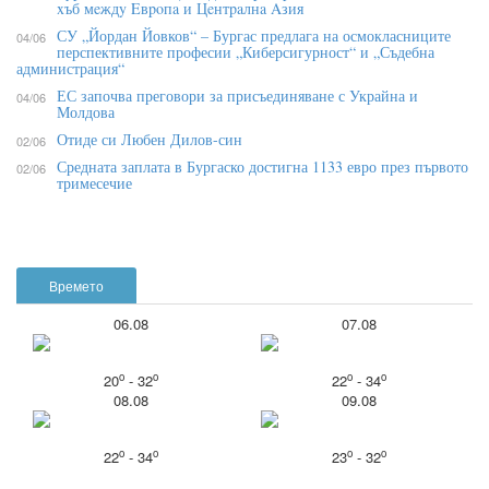
xъб мeждy Eвpoпa и Цeнтpaлнa Aзия
СУ „Йордан Йовков“ – Бургас предлага на осмокласниците
04/06
перспективните професии „Киберсигурност“ и „Съдебна
администрация“
ЕС започва преговори за присъединяване с Украйна и
04/06
Молдова
Отиде си Любен Дилов-син
02/06
Средната заплата в Бургаско достигна 1133 евро през първото
02/06
тримесечие
Времето
06.08
07.08
o
o
o
o
20
- 32
22
- 34
08.08
09.08
o
o
o
o
22
- 34
23
- 32