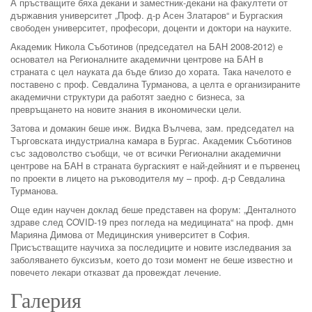
А пръстващите бяха декани и заместник-декани на факултети от
държавния университет „Проф. д-р Асен Златаров“ и Бургаския
свободен университет, професори, доценти и доктори на науките.
Академик Никола Съботинов (председател на БАН 2008-2012) е
основател на Регионалните академични центрове на БАН в
страната с цел науката да бъде близо до хората. Така начелото е
поставено с проф. Севдалина Турманова, а целта е организираните
академични структури да работят заедно с бизнеса, за
превръщането на новите знания в икономически цели.
Затова и домакин беше инж. Видка Вълчева, зам. председател на
Търговската индустриална камара в Бургас. Академик Съботинов
със задоволство съобщи, че от всички Регионални академични
центрове на БАН в страната бургаският е най-дейният и е първенец
по проекти в лицето на ръководителя му – проф. д-р Севдалина
Турманова.
Още един научен доклад беше представен на форум: „Денталното
здраве след COVID-19 през погледа на медицината“ на проф. дмн
Марияна Димова от Медицинския университет в София.
Присъстващите научиха за последиците и новите изследвания за
заболяването буксизъм, което до този момент не беше известно и
повечето лекари отказват да провеждат лечение.
Галерия