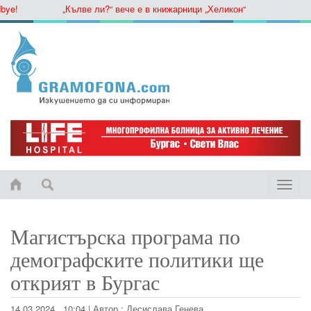
!
„Кълве ли?“ вече е в книжарници „Хеликон“
Toggle
naviga
Магистърска програма по
демографските политики ще
открият в Бургас
14.03.2024 , 10:04
|
Автор :
Десислава Генева