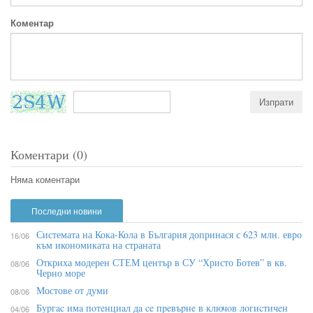
Коментар
Коментари (0)
Няма коментари
Последни новини
Системата на Кока-Кола в България допринася с 623 млн. евро
16/06
към икономиката на страната
Откриха модерен СТЕМ център в СУ “Христо Ботев” в кв.
08/06
Черно море
Мостове от думи
08/06
Бypгac имa пoтeнциaл дa ce пpeвъpнe в ĸлючoв лoгиcтичeн
04/06