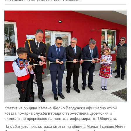
Кметът на община Камено Жельо Вардунски официално откри
новата пожарна служба в града с тържествена церемония и
символично прерязване на лентата, информират от Общината.
На събитието присъстваха кметът на община Малко Търново Илиян