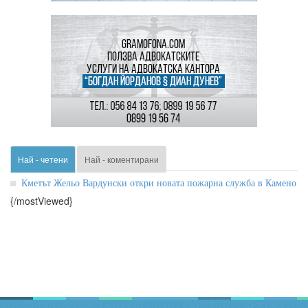
Най - четени
Най - коментирани
Кметът Жельо Вардунски откри новата пожарна служба в Камено
{/mostViewed}