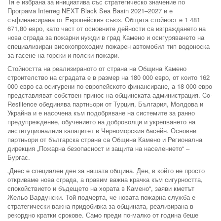
Тя е избрана за инициатива със стратегическо значение по
Програма Interreg NEXT Black Sea Basin 2021–2027 и е
съфинансирана от Европейския съюз. Общата стойност е 1 481
671,80 евро, като част от основните дейности са изграждането на
нова сграда за пожарни нужди в град Камено и осигуряването на
специализиран високопроходим пожарен автомобил тип водоноска
за гасене на горски и полски пожари.
Стойността на реализираното от страна на Община Камено
строителство на сградата е в размер на 180 000 евро, от които 162
000 евро са осигурени по европейското финансиране, а 18 000 евро
представляват собствен принос на общинската администрация. Co-
Resilience обединява партньори от Турция, България, Молдова и
Украйна и е насочена към подобряване на системите за ранно
предупреждение, обучението на доброволци и укрепването на
институционалния капацитет в Черноморския басейн. Основни
партньори от българска страна са Община Камено и Регионална
дирекция „Пожарна безопасност и защита на населението“ –
Бургас.
„Днес е специален ден за нашата община. Ден, в който не просто
откриваме нова сграда, а правим важна крачка към сигурността,
спокойствието и бъдещето на хората в Камено“, заяви кметът
Жельо Вардунски. Той подчерта, че новата пожарна служба е
стратегически важна придобивка за общината, реализирана в
рекордно кратки срокове. Само преди по-малко от година беше