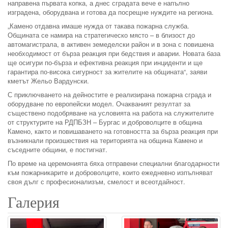
направена първата копка, а днес сградата вече е напълно
изградена, оборудвана и готова да посрещне нуждите на региона.
„Камено отдавна имаше нужда от такава пожарна служба.
Общината се намира на стратегическо място – в близост до
автомагистрала, в активен земеделски район и в зона с повишена
необходимост от бърза реакция при бедствия и аварии. Новата база
ще осигури по-бърза и ефективна реакция при инциденти и ще
гарантира по-висока сигурност за жителите на общината“, заяви
кметът Жельо Вардунски.
С приключването на дейностите е реализирана пожарна сграда и
оборудване по европейски модел. Очакваният резултат за
съществено подобряване на условията на работа на служителите
от структурите на РДПБЗН – Бургас и доброволците в община
Камено, както и повишаването на готовността за бърза реакция при
възникнали произшествия на територията на община Камено и
съседните общини, е постигнат.
По време на церемонията бяха отправени специални благодарности
към пожарникарите и доброволците, които ежедневно изпълняват
своя дълг с професионализъм, смелост и всеотдайност.
Галерия