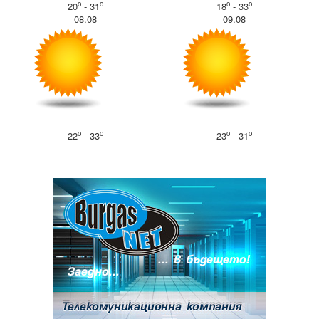
o
o
o
o
20
- 31
18
- 33
08.08
09.08
o
o
o
o
22
- 33
23
- 31