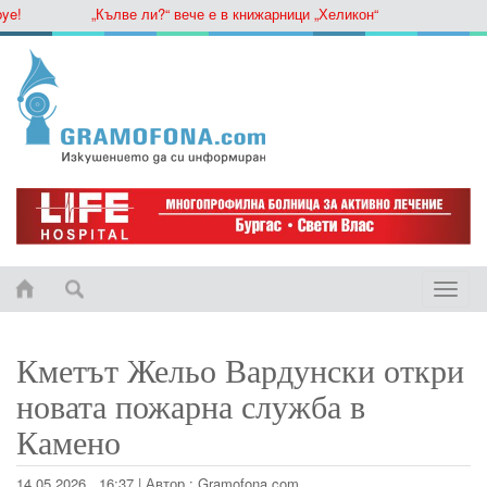
„Кълве ли?“ вече е в книжарници „Хеликон“
Toggle
naviga
Кметът Жельо Вардунски откри
новата пожарна служба в
Камено
14.05.2026 , 16:37
|
Автор :
Gramofona.com