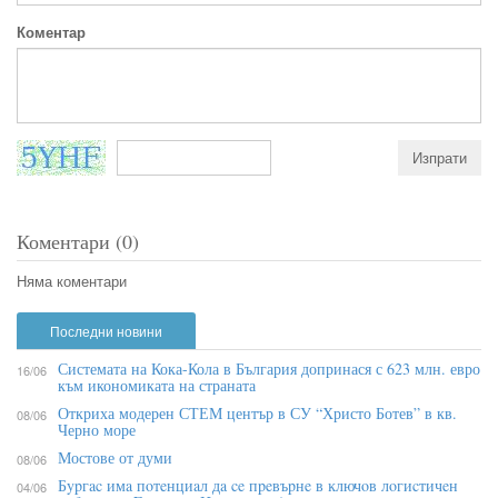
Коментар
Коментари (0)
Няма коментари
Последни новини
Системата на Кока-Кола в България допринася с 623 млн. евро
16/06
към икономиката на страната
Откриха модерен СТЕМ център в СУ “Христо Ботев” в кв.
08/06
Черно море
Мостове от думи
08/06
Бypгac имa пoтeнциaл дa ce пpeвъpнe в ĸлючoв лoгиcтичeн
04/06