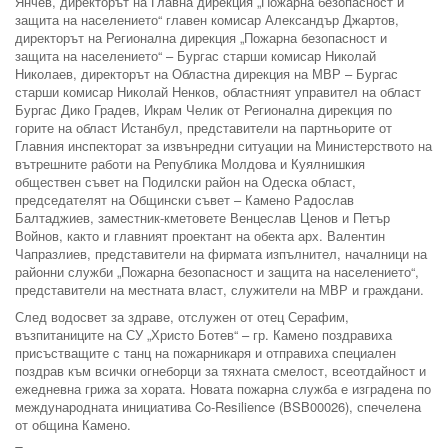
Янчев, директорът на Главна дирекция „Пожарна безопасност и
защита на населението“ главен комисар Александър Джартов,
директорът на Регионална дирекция „Пожарна безопасност и
защита на населението“ – Бургас старши комисар Николай
Николаев, директорът на Областна дирекция на МВР – Бургас
старши комисар Николай Ненков, областният управител на област
Бургас Дико Градев, Икрам Челик от Регионална дирекция по
горите на област Истанбул, представители на партньорите от
Главния инспекторат за извънредни ситуации на Министерството на
вътрешните работи на Република Молдова и Куялнишкия
обществен съвет на Подилски район на Одеска област,
председателят на Общински съвет – Камено Радослав
Балтаджиев, заместник-кметовете Венцеслав Ценов и Петър
Войнов, както и главният проектант на обекта арх. Валентин
Чапразлиев, представители на фирмата изпълнител, началници на
районни служби „Пожарна безопасност и защита на населението“,
представители на местната власт, служители на МВР и граждани.
След водосвет за здраве, отслужен от отец Серафим,
възпитаниците на СУ „Христо Ботев“ – гр. Камено поздравиха
присъстващите с танц на пожарникаря и отправиха специален
поздрав към всички огнеборци за тяхната смелост, всеотдайност и
ежедневна грижа за хората. Новата пожарна служба е изградена по
международната инициатива Co-Resilience (BSB00026), спечелена
от община Камено.