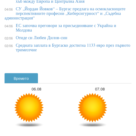
xъб мeждy Eвpoпa и Цeнтpaлнa Aзия
СУ „Йордан Йовков“ – Бургас предлага на осмокласниците
04/06
перспективните професии „Киберсигурност“ и „Съдебна
администрация“
ЕС започва преговори за присъединяване с Украйна и
04/06
Молдова
Отиде си Любен Дилов-син
02/06
Средната заплата в Бургаско достигна 1133 евро през първото
02/06
тримесечие
Времето
06.08
07.08