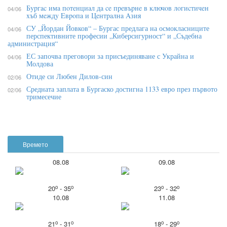
Бypгac имa пoтeнциaл дa ce пpeвъpнe в ĸлючoв лoгиcтичeн
04/06
xъб мeждy Eвpoпa и Цeнтpaлнa Aзия
СУ „Йордан Йовков“ – Бургас предлага на осмокласниците
04/06
перспективните професии „Киберсигурност“ и „Съдебна
администрация“
ЕС започва преговори за присъединяване с Украйна и
04/06
Молдова
Отиде си Любен Дилов-син
02/06
Средната заплата в Бургаско достигна 1133 евро през първото
02/06
тримесечие
Времето
08.08
09.08
o
o
o
o
20
- 35
23
- 32
10.08
11.08
o
o
o
o
21
- 31
18
- 29