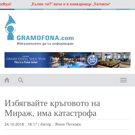
ye!
„Кълве ли?“ вече е в книжарници „Хеликон“
Toggle
naviga
Избягвайте кръговото на
Мираж, има катастрофа
24.10.2018 , 18:17
|
Автор :
Женя Петкова