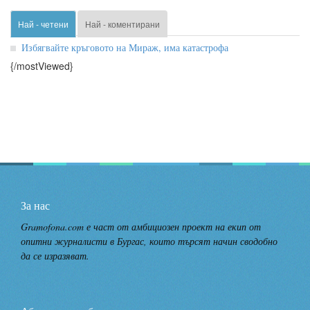
Най - четени
Най - коментирани
Избягвайте кръговото на Мираж, има катастрофа
{/mostViewed}
За нас
Gramofona.com е част от амбициозен проект на екип от
опитни журналисти в Бургас, които търсят начин сводобно
да се изразяват.