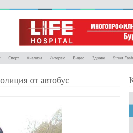
т
Спорт
Анализи
Интервю
Видео
Здраве
Street Fash
полиция от автобус