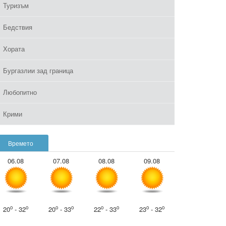
Туризъм
Бедствия
Хората
Бургазлии зад граница
Любопитно
Крими
Времето
06.08
07.08
08.08
09.08
o
o
o
o
o
o
o
o
20
- 32
20
- 33
22
- 33
23
- 32