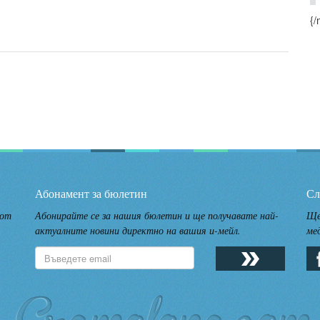
{/
Абонамент за бюлетин
Сл
 от
Абонирайте се за нашия бюлетин и ще получавате най-
Ще
актуалните новини директно на вашия и-мейл.
ме