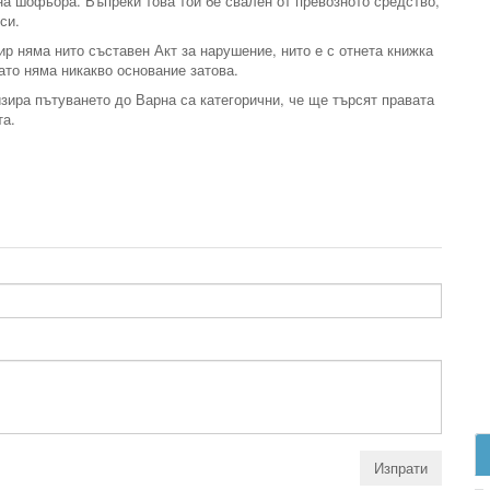
на шофьора. Въпреки това той бе свален от превозното средство,
си.
р няма нито съставен Акт за нарушение, нито е с отнета книжка
като няма никакво основание затова.
зира пътуването до Варна са категорични, че ще търсят правата
та.