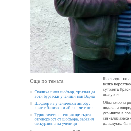
Шофьорът на ав
Още по темата
всяка вероятно
сутринта Краси
Свалиха пиян шофьор, тръгнал да
екскурзия.
вози бургаски ученици във Варна
Обезпокоени ро
Шофьор на ученически автобус
крие с банички и айрян, че е пил
водача и според
усъмниха в пов
Туристическа агенция ще търси
сигнализираха 
отговорност от шофьора, забавил
екскурзията на ученици
да закусва бани