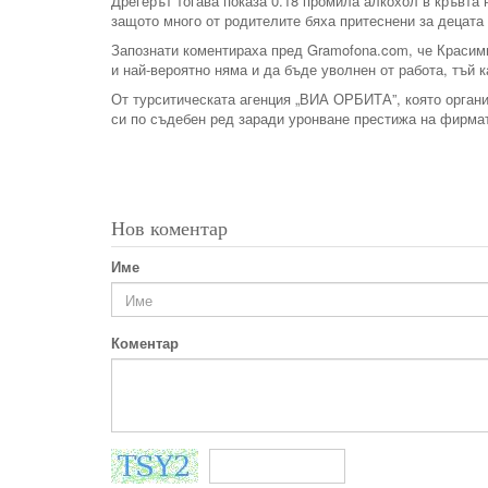
Дрегерът тогава показа 0.18 промила алкохол в кръвта 
защото много от родителите бяха притеснени за децата 
Запознати коментираха пред Gramofona.com, че Красими
и най-вероятно няма и да бъде уволнен от работа, тъй 
От турситическата агенция „ВИА ОРБИТА”, която органи
си по съдебен ред заради уронване престижа на фирма
Нов коментар
Име
Коментар