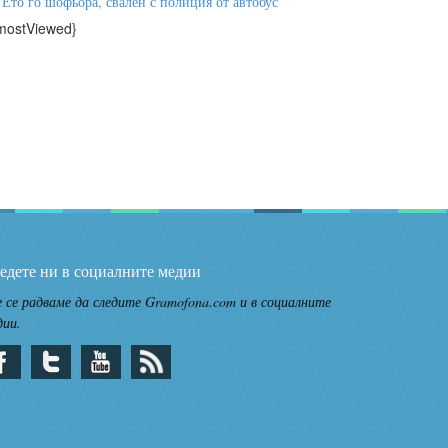
Ето го шофьора, свален с полиция от автобус
mostViewed}
едете ни в социалните медии
 се радваме да следите Gramofona.com и в социалните
дии.