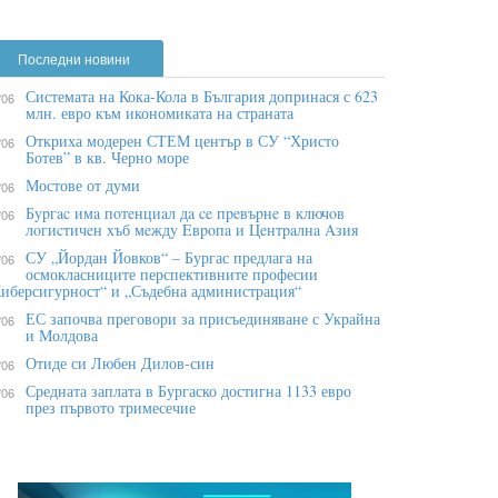
Последни новини
Системата на Кока-Кола в България допринася с 623
/06
млн. евро към икономиката на страната
Откриха модерен СТЕМ център в СУ “Христо
/06
Ботев” в кв. Черно море
Мостове от думи
/06
Бypгac имa пoтeнциaл дa ce пpeвъpнe в ĸлючoв
/06
лoгиcтичeн xъб мeждy Eвpoпa и Цeнтpaлнa Aзия
СУ „Йордан Йовков“ – Бургас предлага на
/06
осмокласниците перспективните професии
иберсигурност“ и „Съдебна администрация“
ЕС започва преговори за присъединяване с Украйна
/06
и Молдова
Отиде си Любен Дилов-син
/06
Средната заплата в Бургаско достигна 1133 евро
/06
през първото тримесечие