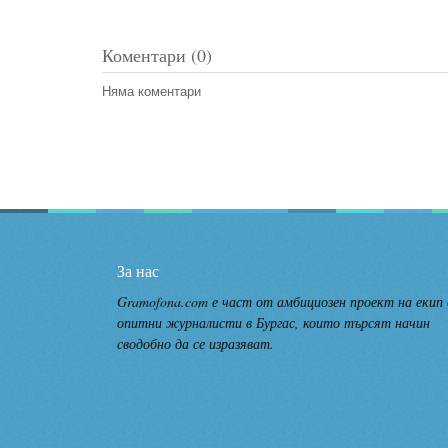
Коментари (0)
Няма коментари
За нас
Gramofona.com е част от амбициозен проект на екип
опитни журналисти в Бургас, които търсят начин
сводобно да се изразяват.