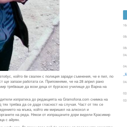
16
08
08
04
04
„К
тобус, който бе свален с полиция заради съмнения, че е пил, по
ст ще запази работата си. Припомняме, че на 28 април рано
04
мир трябваше да вози деца от бургаско училище до Варна на
02
дители изпратиха до редакцията на Gramofona.com снимка на
02
 тях трябва да се даде гласност на случая. Част от тях се
едението на мъжа, който им миришел на алкохол и
органите на реда. Някои от изпращачите дори видели Красимир
ца с айрян.