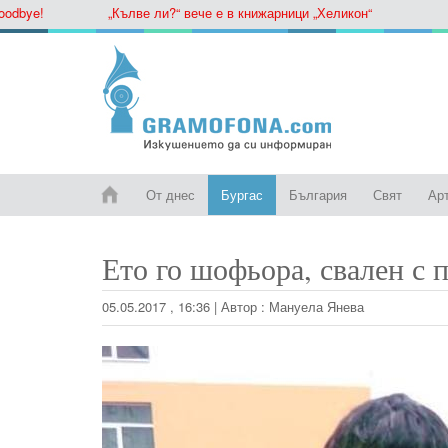
ye!
„Кълве ли?“ вече е в книжарници „Хеликон“
От днес
Бургас
България
Свят
Ар
Ето го шофьора, свален с 
05.05.2017 , 16:36
|
Автор :
Мануела Янева