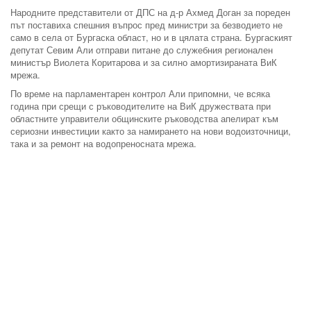
Народните представители от ДПС на д-р Ахмед Доган за пореден
път поставиха спешния въпрос пред министри за безводието не
само в села от Бургаска област, но и в цялата страна. Бургаският
депутат Севим Али отправи питане до служебния регионален
министър Виолета Коритарова и за силно амортизираната ВиК
мрежа.
По време на парламентарен контрол Али припомни, че всяка
година при срещи с ръководителите на ВиК дружествата при
областните управители общинските ръководства апелират към
сериозни инвестиции както за намирането на нови водоизточници,
така и за ремонт на водопреносната мрежа.