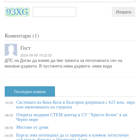
Коментари (1)
Гост
2024-09-08 19:22:53
ДПС на Доган да вземе да бие тревога за поголовната сеч на
вековни дървета. В пустинята няма дървета- няма вода
Последни новини
Системата на Кока-Кола в България допринася с 623 млн. евро
16/06
към икономиката на страната
Откриха модерен СТЕМ център в СУ “Христо Ботев” в кв.
08/06
Черно море
Мостове от думи
08/06
Бypгac имa пoтeнциaл дa ce пpeвъpнe в ĸлючoв лoгиcтичeн
04/06
xъб мeждy Eвpoпa и Цeнтpaлнa Aзия