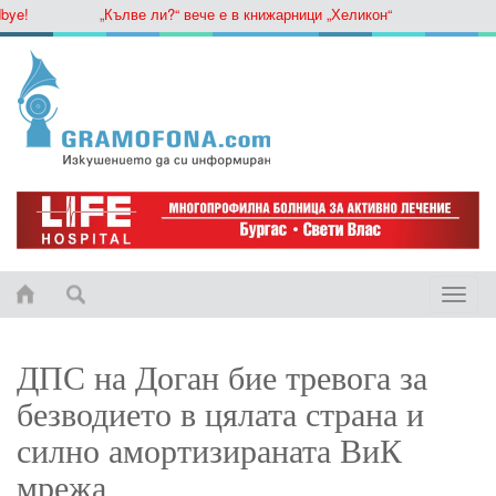
e!
„Кълве ли?“ вече е в книжарници „Хеликон“
Toggle
naviga
ДПС на Доган бие тревога за
безводието в цялата страна и
силно амортизираната ВиК
мрежа