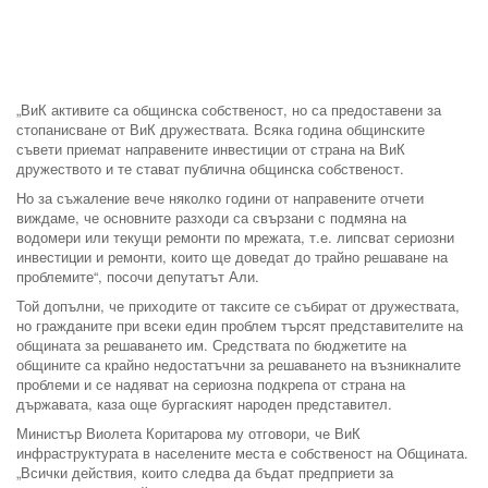
„ВиК активите са общинска собственост, но са предоставени за
стопанисване от ВиК дружествата. Всяка година общинските
съвети приемат направените инвестиции от страна на ВиК
дружеството и те стават публична общинска собственост.
Но за съжаление вече няколко години от направените отчети
виждаме, че основните разходи са свързани с подмяна на
водомери или текущи ремонти по мрежата, т.е. липсват сериозни
инвестиции и ремонти, които ще доведат до трайно решаване на
проблемите“, посочи депутатът Али.
Той допълни, че приходите от таксите се събират от дружествата,
но гражданите при всеки един проблем търсят представителите на
общината за решаването им. Средствата по бюджетите на
общините са крайно недостатъчни за решаването на възникналите
проблеми и се надяват на сериозна подкрепа от страна на
държавата, каза още бургаският народен представител.
Министър Виолета Коритарова му отговори, че ВиК
инфраструктурата в населените места е собственост на Общината.
„Всички действия, които следва да бъдат предприети за