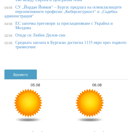
СУ „Йордан Йовков“ – Бургас предлага на осмокласниците
04/06
перспективните професии „Киберсигурност“ и „Съдебна
администрация“
ЕС започва преговори за присъединяване с Украйна и
04/06
Молдова
Отиде си Любен Дилов-син
02/06
Средната заплата в Бургаско достигна 1133 евро през първото
02/06
тримесечие
Времето
05.08
06.08