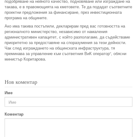
подобряване на нейното качество, подновяване или изграждане на
такава, е в правомощията на кметовете. Те да подадат съответните
проектни предложения за финансиране, през инвестиционната
програма на общините.
Ако има такива постъпили, декларирам пред вас готовността на
регионалното министерство, независимо от намаления
административен капацитет, с който разполагаме, да съдействаме
приоритетно за предоставяне на споразумения за тези дейности.
Чак след изграждането на общинската инфраструктура, тя
преминава за управление към съответния ВиК оператор“, обясни
министър Коритарова.
Нов коментар
Име
Коментар