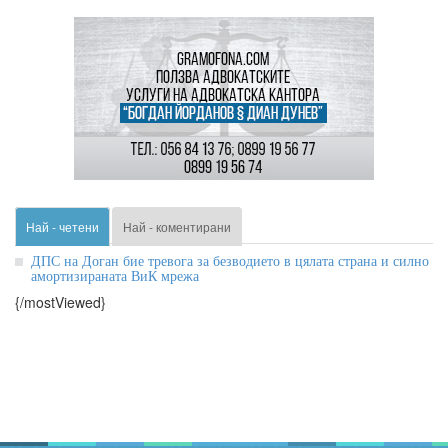
Най - четени
Най - коментирани
ДПС на Доган бие тревога за безводието в цялата страна и силно
амортизираната ВиК мрежа
{/mostViewed}