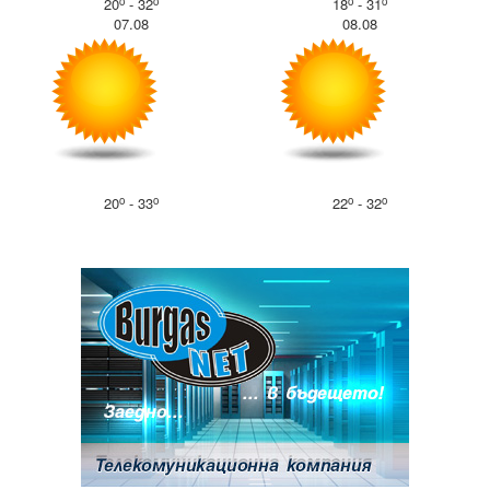
o
o
o
o
20
- 32
18
- 31
07.08
08.08
o
o
o
o
20
- 33
22
- 32