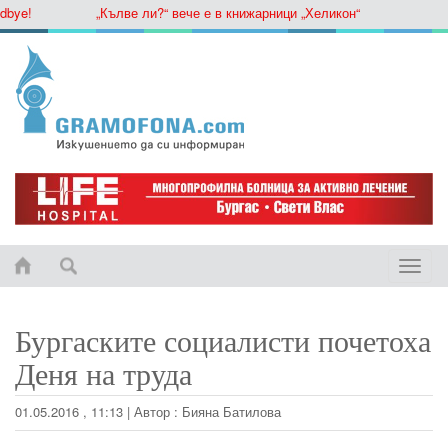
ye!
„Кълве ли?“ вече е в книжарници „Хеликон“
Toggle
naviga
Бургаските социалисти почетоха
Деня на труда
01.05.2016 , 11:13
|
Автор :
Бияна Батилова