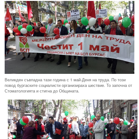
Великден съвпадна тази година с 1 май-Деня на труда. По този
повод бургаските социалисти организираха шествие. То започна от
Стоматологията и стигна до Общината.