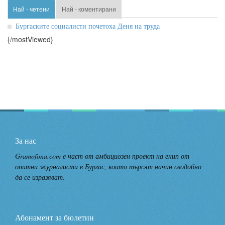
Най - четени
Най - коментирани
Бургаските социалисти почетоха Деня на труда
{/mostViewed}
За нас
Gramofona.com е част от амбициозен проект на екип от
опитни журналисти в Бургас, които търсят начин сводобно
да се изразяват.
Абонамент за бюлетин