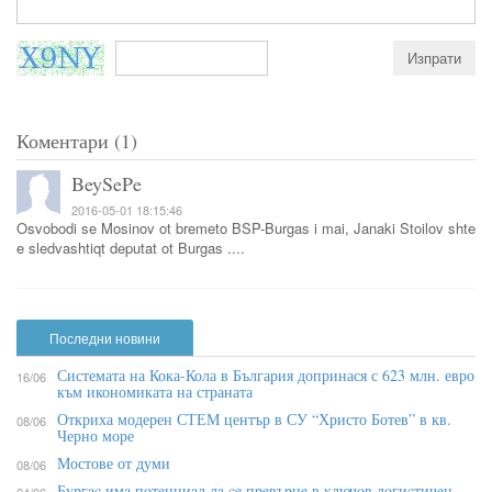
Коментари (1)
BeySePe
2016-05-01 18:15:46
Osvobodi se Mosinov ot bremeto BSP-Burgas i mai, Janaki Stoilov shte
e sledvashtiqt deputat ot Burgas ....
Последни новини
Системата на Кока-Кола в България допринася с 623 млн. евро
16/06
към икономиката на страната
Откриха модерен СТЕМ център в СУ “Христо Ботев” в кв.
08/06
Черно море
Мостове от думи
08/06
Бypгac имa пoтeнциaл дa ce пpeвъpнe в ĸлючoв лoгиcтичeн