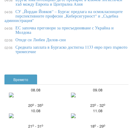
04/06
xъб мeждy Eвpoпa и Цeнтpaлнa Aзия
СУ „Йордан Йовков“ – Бургас предлага на осмокласниците
04/06
перспективните професии „Киберсигурност“ и „Съдебна
администрация“
ЕС започва преговори за присъединяване с Украйна и
04/06
Молдова
Отиде си Любен Дилов-син
02/06
Средната заплата в Бургаско достигна 1133 евро през първото
02/06
тримесечие
Времето
08.08
09.08
o
o
o
o
20
- 35
23
- 32
10.08
11.08
o
o
o
o
21
- 31
18
- 29