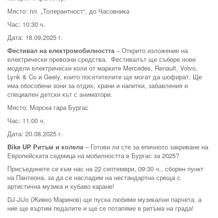
Място: пл. „Толерантност“, до Часовника
Час: 10:30 ч.
Дата: 18.09.2025 г.
Фестивал на електромобилността
– Открито изложение на
електрически превозни средства. Фестивалът ще събере нови
модели електрически коли от марките Mercedes, Renault, Volvo,
Lynk & Co и Geely, които посетителите ще могат да шофират. Ще
има обособени зони за отдих, храни и напитки, забавления и
специален детски кът с аниматори.
Място: Морска гара Бургас
Час: 11:00 ч.
Дата: 20.08.2025 г.
Bike UP Ритъм и колела
– Готови ли сте за епичното закриване на
Европейската седмица на мобилността в Бургас за 2025?
Присъединете се към нас на 22 септември, 09:30 ч., сборен пункт
на Пантеона, за да се насладим на нестандартна среща с
артистична музика и хубаво каране!
DJ-JiJo (Живко Маринов) ще пуска любими музикални парчета, а
ние ще въртим педалите и ще се потапяме в ритъма на града!