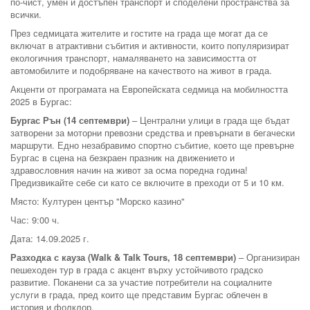
по-чист, умен и достъпен транспорт и споделени пространства за
всички.
През седмицата жителите и гостите на града ще могат да се
включат в атрактивни събития и активности, които популяризират
екологичния транспорт, намаляването на зависимостта от
автомобилите и подобряване на качеството на живот в града.
Акценти от програмата на Европейската седмица на мобилността
2025 в Бургас:
Бургас Рън (14 септември)
– Централни улици в града ще бъдат
затворени за моторни превозни средства и превърнати в бегачески
маршрути. Едно незабравимо спортно събитие, което ще превърне
Бургас в сцена на безкраен празник на движението и
здравословния начин на живот за осма поредна година!
Предизвикайте себе си като се включите в преходи от 5 и 10 км.
Място: Културен център "Морско казино"
Час: 9:00 ч.
Дата: 14.09.2025 г.
‍Разходка с кауза (Walk & Talk Tours, 18 септември)
– Организиран
пешеходен тур в града с акцент върху устойчивото градско
развитие. Поканени са за участие потребители на социалните
услуги в града, пред които ще представим Бургас облечен в
история и фолклор.