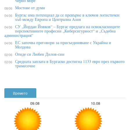
Черно море
Мостове от думи
08/06
Бypгac имa пoтeнциaл дa ce пpeвъpнe в ĸлючoв лoгиcтичeн
04/06
xъб мeждy Eвpoпa и Цeнтpaлнa Aзия
СУ „Йордан Йовков“ – Бургас предлага на осмокласниците
04/06
перспективните професии „Киберсигурност“ и „Съдебна
администрация“
ЕС започва преговори за присъединяване с Украйна и
04/06
Молдова
Отиде си Любен Дилов-син
02/06
Средната заплата в Бургаско достигна 1133 евро през първото
02/06
тримесечие
Времето
09.08
10.08