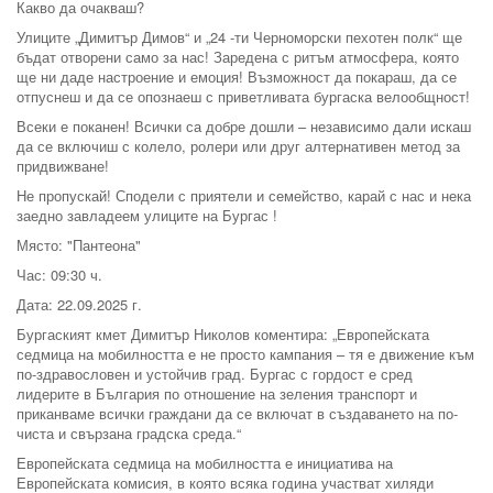
Какво да очакваш?
Улиците „Димитър Димов“ и „24 -ти Черноморски пехотен полк“ ще
бъдат отворени само за нас! Заредена с ритъм атмосфера, която
ще ни даде настроение и емоция! Възможност да покараш, да се
отпуснеш и да се опознаеш с приветливата бургаска велообщност!
Всеки е поканен! Всички са добре дошли – независимо дали искаш
да се включиш с колело, ролери или друг алтернативен метод за
придвижване!
Не пропускай! Сподели с приятели и семейство, карай с нас и нека
заедно завладеем улиците на Бургас !
Място: "Пантеона"
Час: 09:30 ч.
Дата: 22.09.2025 г.
Бургаският кмет Димитър Николов коментира: „Европейската
седмица на мобилността е не просто кампания – тя е движение към
по-здравословен и устойчив град. Бургас с гордост е сред
лидерите в България по отношение на зеления транспорт и
приканваме всички граждани да се включат в създаването на по-
чиста и свързана градска среда.“
Европейската седмица на мобилността е инициатива на
Европейската комисия, в която всяка година участват хиляди