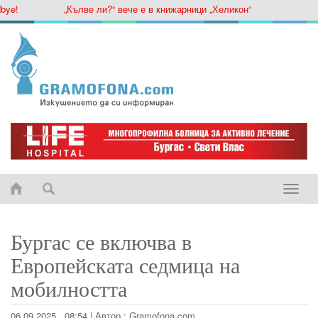
!
„Кълве ли?“ вече е в книжарници „Хеликон“
Toggle
naviga
Бургас се включва в
Европейската седмица на
мобилността
06.09.2025 , 08:54
|
Автор :
Gramofona.com