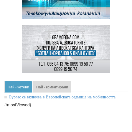
Най - четени
Най - коментирани
Бургас се включва в Европейската седмица на мобилността
{/mostViewed}