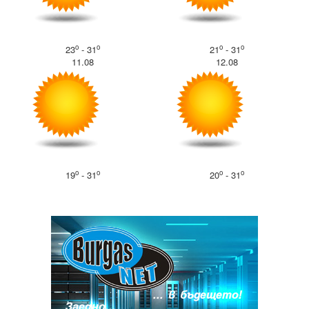
o
o
o
o
23
- 31
21
- 31
11.08
12.08
o
o
o
o
19
- 31
20
- 31