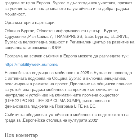
градове от цяла Европа. Бургас е дългогодишен участник, признат
за усилията си в насърчаването на устойчива и по-добра градска
мобилност.
Организатори и партньори:
Община Бургас, Областен информационен център - Бургас,
Сдружение „Рън Сайкъл“, TRANSPRESS, Байк Бургас, ELDRIVE,
Бургаска велосипедна общност и Регионален център за развитие на
социалната икономика в ЮИР.
Програма на всички събития в Европа можете да разглeдате тук:
https://mobilityweek.eu/home/
Европейската седмица на мобилността 2025 в Бургас се провежда
с активната подкрепа на Община Бургас и включва инициативи,
реализирани в рамките на проект „Прилагане на общински планове
за устойчива градска мобилност за преход към климатично
неутрално и устойчиво на климатичните промени общество“
(LIFE22-IPC-BG-LIFE-SIP CLIMA-SUMP), ризпълняван с
финансовата подкрепа на Програма LIFE на ЕС.
Събитията обединяват устойчивата мобилност с подготовката на
града за „Европейска столица на културата 2032“.
Нов коментар