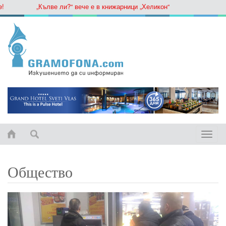
„Кълве ли?“ вече е в книжарници „Хеликон“
Toggle
naviga
Общество