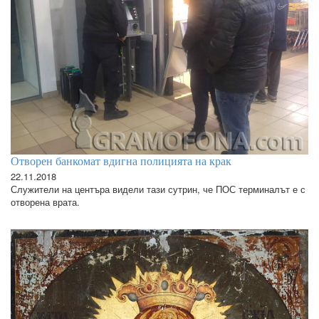
Отворен банкомат вдигна полицията на крак
22.11.2018
Служители на центъра видели тази сутрин, че ПОС терминалът е с
отворена врата.