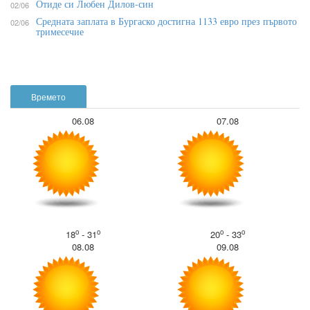
Отиде си Любен Дилов-син
02/06
Средната заплата в Бургаско достигна 1133 евро през първото
02/06
тримесечие
Времето
06.08
07.08
o
o
o
o
18
- 31
20
- 33
08.08
09.08