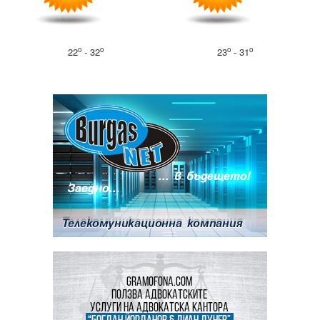
o
o
o
o
22
- 32
23
- 31