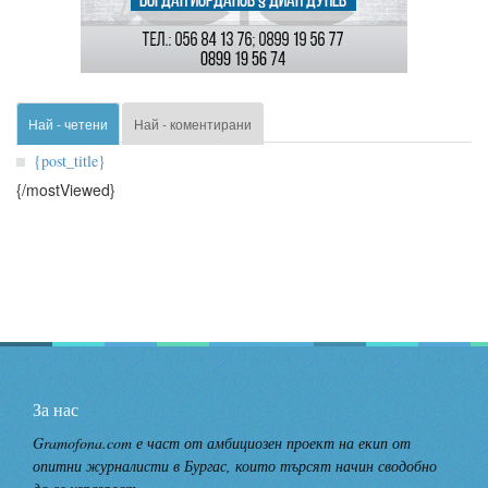
Най - четени
Най - коментирани
{post_title}
{/mostViewed}
За нас
Gramofona.com е част от амбициозен проект на екип от
опитни журналисти в Бургас, които търсят начин сводобно