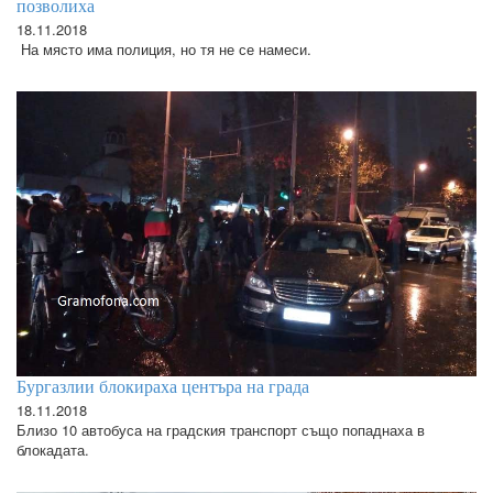
позволиха
18.11.2018
На място има полиция, но тя не се намеси.
Бургазлии блокираха центъра на града
18.11.2018
Близо 10 автобуса на градския транспорт също попаднаха в
блокадата.