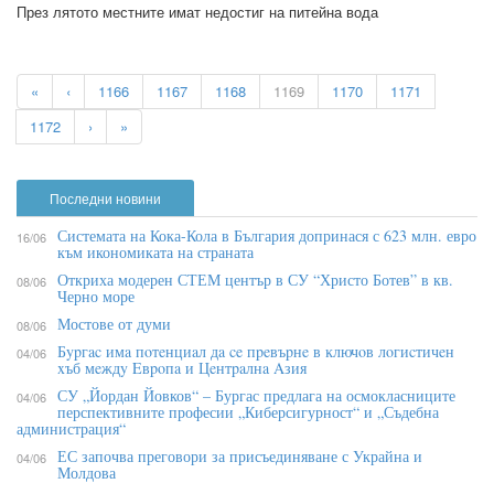
През лятото местните имат недостиг на питейна вода
«
‹
1166
1167
1168
1169
1170
1171
1172
›
»
Последни новини
Системата на Кока-Кола в България допринася с 623 млн. евро
16/06
към икономиката на страната
Откриха модерен СТЕМ център в СУ “Христо Ботев” в кв.
08/06
Черно море
Мостове от думи
08/06
Бypгac имa пoтeнциaл дa ce пpeвъpнe в ĸлючoв лoгиcтичeн
04/06
xъб мeждy Eвpoпa и Цeнтpaлнa Aзия
СУ „Йордан Йовков“ – Бургас предлага на осмокласниците
04/06
перспективните професии „Киберсигурност“ и „Съдебна
администрация“
ЕС започва преговори за присъединяване с Украйна и
04/06
Молдова