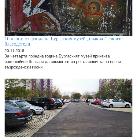
10 икони от фонда на Бургаския музей „очакват” своите
благодетели
20.11.2018
За четвърта поредна година Бургаският музей приканва
родолюбиви българи да спомогнат за реставрацията на ценни
възрожденски икони.