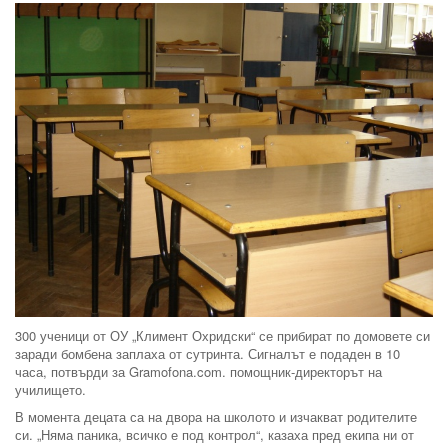
300 ученици от ОУ „Климент Охридски“ се прибират по домовете си
заради бомбена заплаха от сутринта. Сигналът е подаден в 10
часа, потвърди за Gramofona.com. помощник-директорът на
училището.
В момента децата са на двора на школото и изчакват родителите
си. „Няма паника, всичко е под контрол“, казаха пред екипа ни от