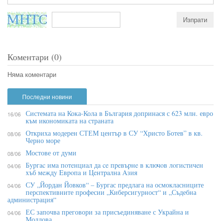
Коментари (0)
Няма коментари
Последни новини
Системата на Кока-Кола в България допринася с 623 млн. евро
16/06
към икономиката на страната
Откриха модерен СТЕМ център в СУ “Христо Ботев” в кв.
08/06
Черно море
Мостове от думи
08/06
Бypгac имa пoтeнциaл дa ce пpeвъpнe в ĸлючoв лoгиcтичeн
04/06
xъб мeждy Eвpoпa и Цeнтpaлнa Aзия
СУ „Йордан Йовков“ – Бургас предлага на осмокласниците
04/06
перспективните професии „Киберсигурност“ и „Съдебна
администрация“
ЕС започва преговори за присъединяване с Украйна и
04/06
Молдова