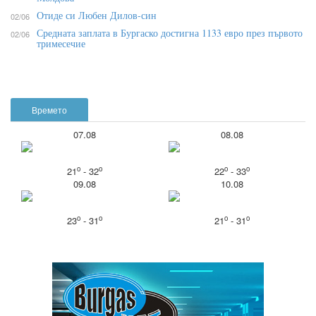
Отиде си Любен Дилов-син
02/06
Средната заплата в Бургаско достигна 1133 евро през първото
02/06
тримесечие
Времето
07.08
08.08
o
o
o
o
21
- 32
22
- 33
09.08
10.08
o
o
o
o
23
- 31
21
- 31