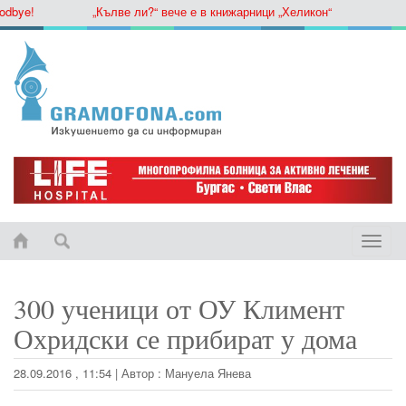
ye!
„Кълве ли?“ вече е в книжарници „Хеликон“
Toggle
naviga
300 ученици от ОУ Климент
Охридски се прибират у дома
28.09.2016 , 11:54
|
Автор :
Мануела Янева