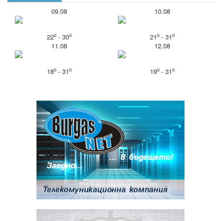
09.08
10.08
o
o
o
o
22
- 30
21
- 31
11.08
12.08
o
o
o
o
18
- 31
19
- 31