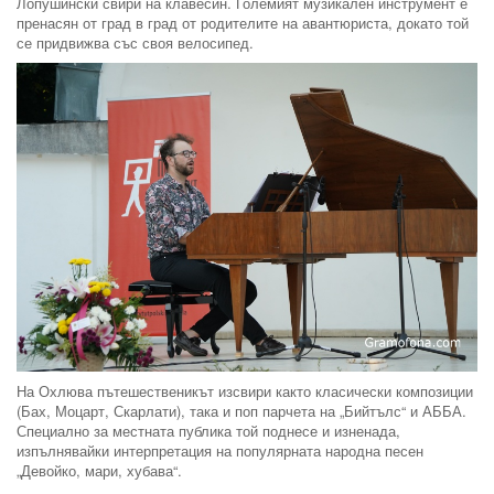
Лопушински свири на клавесин. Големият музикален инструмент е
пренасян от град в град от родителите на авантюриста, докато той
се придвижва със своя велосипед.
На Охлюва пътешественикът изсвири както класически композиции
(Бах, Моцарт, Скарлати), така и поп парчета на „Бийтълс“ и АББА.
Специално за местната публика той поднесе и изненада,
изпълнявайки интерпретация на популярната народна песен
„Девойко, мари, хубава“.