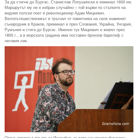
За да стигне до Бургас, Станислав Лопушински е изминал 1600 км.
Маршрутът му не е избран случайно – той върви по стъпките на
видния полски поет и революционер Адам Мицкевич.
Велопътешественикът е тръгнал от паметника на своя знаменит
сънародник в Краков, преминал е през Словакия, Украйна, Унгария,
Румъния и стига до Бургас. Именно тук Мицкевич е живял през
1855 г., а в морската градина има поставен бронзов барелеф с
неговия лик.
Оттук артистът тръгва за Истанбул, където ще изнесе финален