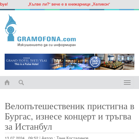
„Кълве ли?“ вече е в книжарници „Хеликон“
Toggle
naviga
Велопътешественик пристигна в
Бургас, изнесе концерт и тръгва
за Истанбул
13.07.2024 , 09:52
|
Автор :
Тани Костадинов