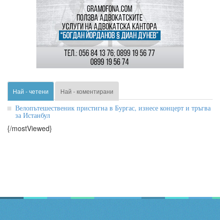
Най - четени
Най - коментирани
Велопътешественик пристигна в Бургас, изнесе концерт и тръгва
за Истанбул
{/mostViewed}