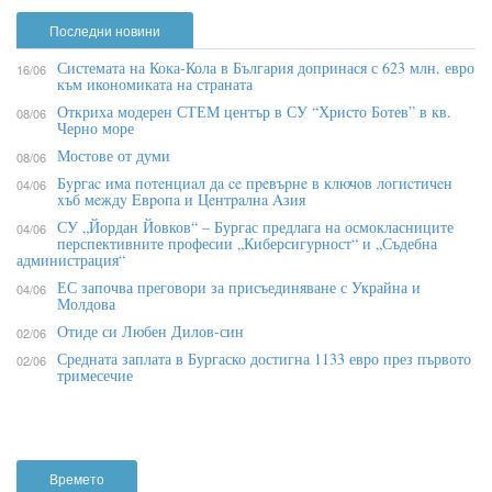
Последни новини
Системата на Кока-Кола в България допринася с 623 млн. евро
16/06
към икономиката на страната
Откриха модерен СТЕМ център в СУ “Христо Ботев” в кв.
08/06
Черно море
Мостове от думи
08/06
Бypгac имa пoтeнциaл дa ce пpeвъpнe в ĸлючoв лoгиcтичeн
04/06
xъб мeждy Eвpoпa и Цeнтpaлнa Aзия
СУ „Йордан Йовков“ – Бургас предлага на осмокласниците
04/06
перспективните професии „Киберсигурност“ и „Съдебна
администрация“
ЕС започва преговори за присъединяване с Украйна и
04/06
Молдова
Отиде си Любен Дилов-син
02/06
Средната заплата в Бургаско достигна 1133 евро през първото
02/06
тримесечие
Времето