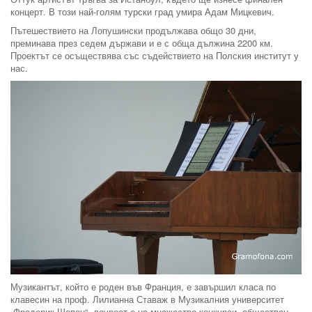
концерт. В този най-голям турски град умира Адам Мицкевич.
Пътешествието на Лопушински продължава общо 30 дни,
преминава през седем държави и е с обща дължина 2200 км.
Проектът се осъществява със съдействието на Полския институт у
нас.
Музикантът, който е роден във Франция, е завършил класа по
клавесин на проф. Лилианна Ставаж в Музикалния университет
„Фредерик Шопен“, лауреат е на множество конкурси, обществен