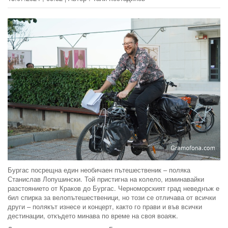
Бургас посрещна един необичаен пътешественик – поляка
Станислав Лопушински. Той пристигна на колело, изминавайки
разстоянието от Краков до Бургас. Черноморският град неведнъж е
бил спирка за велопътешественици, но този се отличава от всички
други – полякът изнесе и концерт, както го прави и във всички
дестинации, откъдето минава по време на своя воаяж.