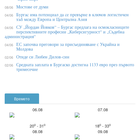
Мостове от думи
08/06
Бypгac имa пoтeнциaл дa ce пpeвъpнe в ĸлючoв лoгиcтичeн
04/06
xъб мeждy Eвpoпa и Цeнтpaлнa Aзия
СУ „Йордан Йовков“ – Бургас предлага на осмокласниците
04/06
перспективните професии „Киберсигурност“ и „Съдебна
администрация“
ЕС започва преговори за присъединяване с Украйна и
04/06
Молдова
Отиде си Любен Дилов-син
02/06
Средната заплата в Бургаско достигна 1133 евро през първото
02/06
тримесечие
Времето
06.08
07.08
o
o
o
o
20
- 31
18
- 33
08.08
09.08