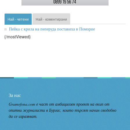
Най - четени
Най - коментирани
Пейка с крила на пеперуда поставиха в Поморие
{/mostViewed}
За нас
Gramofona.com е част от амбициозен проект на екип от
опитни журналисти в Бургас, които търсят начин сводобно
да се изразяват.