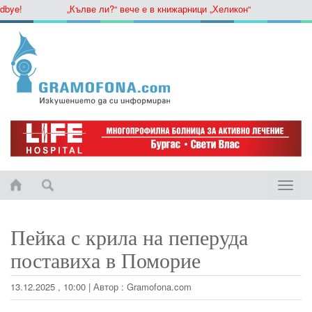
e!
„Кълве ли?“ вече е в книжарници „Хеликон“
Toggle
naviga
Пейка с крила на пеперуда
поставиха в Поморие
13.12.2025 , 10:00
|
Автор :
Gramofona.com