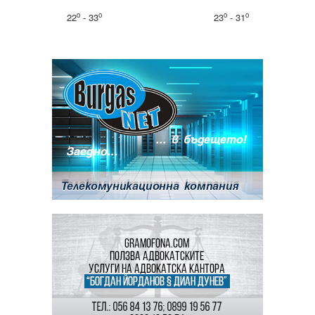
o
o
o
o
22
- 33
23
- 31