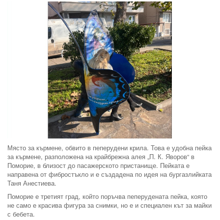
Място за кърмене, обвито в пеперудени крила. Това е удобна пейка
за кърмене, разположена на крайбрежна алея „П. К. Яворов“ в
Поморие, в близост до пасажерското пристанище. Пейката е
направена от фибростъкло и е създадена по идея на бургазлийката
Таня Анестиева.
Поморие е третият град, който поръчва пеперудената пейка, която
не само е красива фигура за снимки, но е и специален кът за майки
с бебета.