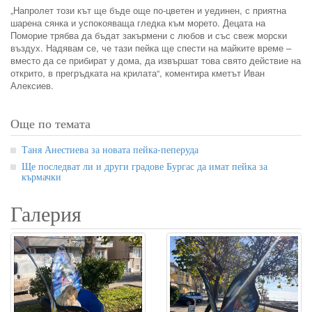
„Напролет този кът ще бъде още по-цветен и уединен, с приятна
шарена сянка и успокояваща гледка към морето. Децата на
Поморие трябва да бъдат закърмени с любов и със свеж морски
въздух. Надявам се, че тази пейка ще спести на майките време –
вместо да се прибират у дома, да извършат това свято действие на
открито, в прегръдката на крилата“, коментира кметът Иван
Алексиев.
Още по темата
Таня Анестиева за новата пейка-пеперуда
Ще последват ли и други градове Бургас да имат пейка за
кърмачки
Галерия