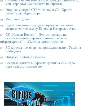
Системата на Кока-Кола в България допринася с 623
/06
млн. евро към икономиката на страната
Откриха модерен СТЕМ център в СУ “Христо
/06
Ботев” в кв. Черно море
Мостове от думи
/06
Бypгac имa пoтeнциaл дa ce пpeвъpнe в ĸлючoв
/06
лoгиcтичeн xъб мeждy Eвpoпa и Цeнтpaлнa Aзия
СУ „Йордан Йовков“ – Бургас предлага на
/06
осмокласниците перспективните професии
иберсигурност“ и „Съдебна администрация“
ЕС започва преговори за присъединяване с Украйна
/06
и Молдова
Отиде си Любен Дилов-син
/06
Средната заплата в Бургаско достигна 1133 евро
/06
през първото тримесечие