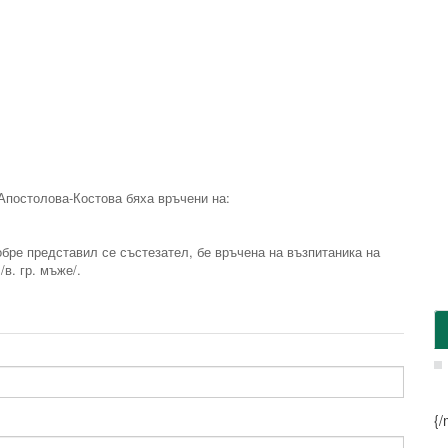
Апостолова-Костова бяха връчени на:
е представил се състезател, бе връчена на възпитаника на
. гр. мъже/.
{/