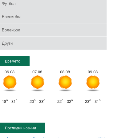
Футбол
Баскетбол
Волейбол
Други
Времето
06.08
07.08
08.08
09.08
o
o
o
o
o
o
o
o
18
- 31
20
- 33
22
- 32
23
- 31
Последни новини