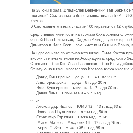
На 28 юни в зала „Владислав Варненчик“ във Варна се 
Божилов“. Състезанието бе по инициатива на БКА – ИК
Костов.
В Състезанието взеха участие 160 каратеки от 12 клуб
Сред специалните гости на турнира бяха основоположни
сенсей Иван Шишиньов, Юлджан Ахмед – директор на ОП 
Димитров и Илия Коев – зам.-кмет към Община Варна, 
На церемонията по откриването шихан Емил Костов връ
високи степени членове на Асоциацията, сред които бя
Стратиев – 1-во Кю, Иван Павловски – 1-во Кю и Добром
От клуба на шихан Апостолова-Костова взеха участие 2
I Давид Кушниренко деца – 3 – 4 г. до 20 кг.
I Анна Броварская деца – 5 г. до 20 кг.
I Илья Кушниренко момчета 6 - 7 г. до 20 кг.
I Даная Лана момичета 8 – 9 г. над
33 кг.
I Александър Иванов ЮМВ 12 – 13 г. над 63 кг.
I Ярослава Прудникова жени над 50 кг.
I Стратимир Стратиев мъже над 75 кг.
II Митко Митков Младежи 16 – 17 г. над 75 кг.
II Борис Събев мъже +35 г. над 85 кг.
II Симона Стойчева жени над 50 кг.