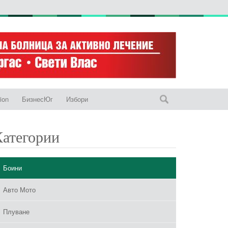
ion
БизнесЮг
Избори
Категории
Боини
Авто Мото
Плуване