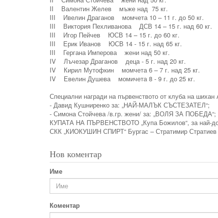
II Валентин Желев мъже над 75 кг.
III Ивелин Драганов момчета 10 – 11 г. до 50 кг.
III Виктория Пехливанова ДСВ 14 – 15 г. над 60 кг.
III Игор Пейчев ЮСВ 14 – 15 г. до 60 кг.
III Ерик Иванов ЮСВ 14 - 15 г. над 65 кг.
III Гергана Имперова жени над 50 кг.
IV Лъчезар Драганов деца - 5 г. над 20 кг.
IV Кирил Мутофкин момчета 6 – 7 г. над 25 кг.
IV Евелин Душева момичета 8 - 9 г. до 25 кг.
Специални награди на първенството от клуба на шихан 
- Давид Кушниренко за: „НАЙ-МАЛЪК СЪСТЕЗАТЕЛ“;
- Симона Стойчева /в.гр. жени/ за: „ВОЛЯ ЗА ПОБЕДА“;
КУПАТА НА ПЪРВЕНСТВОТО „Купа Божилов“, за най-добр
СКК „КИОКУШИН СПИРТ“ Бургас – Стратимир Стратиев /в
Нов коментар
Име
Коментар