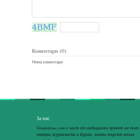
Коментари (0)
Няма коментари
За нас
Gramofona.com е част от амбициозен проект на екип
опитни журналисти в Бургас, които търсят начин