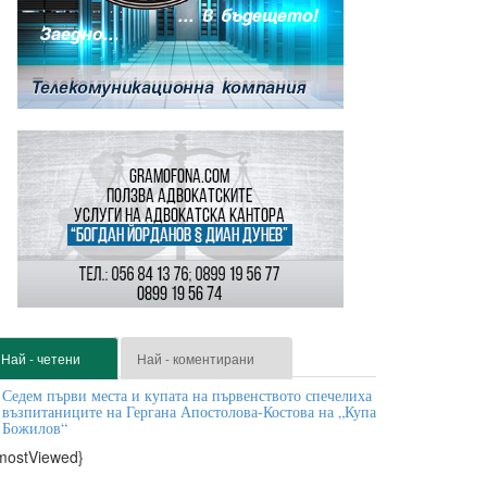
Най - четени
Най - коментирани
Седем първи места и купата на първенството спечелиха
възпитаниците на Гергана Апостолова-Костова на „Купа
Божилов“
mostViewed}