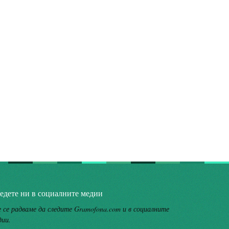
едете ни в социалните медии
 се радваме да следите Gramofona.com и в социалните
дии.