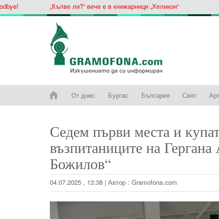
e!
„Кълве ли?“ вече е в книжарници „Хеликон“
От днес
Бургас
България
Свят
Ар
Седем първи места и купат
възпитаниците на Гергана
Божилов“
04.07.2025 , 13:38
|
Автор :
Gramofona.com