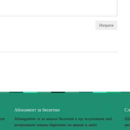
Абонамент за бюлетин
Сл
 от
Абонирайте се за нашия бюлетин и ще получавате най-
Ще
актуалните новини директно на вашия и-мейл.
ме