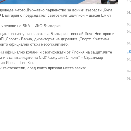
16
проведе 4-тото Държавно първенство за всички възрасти „Купа
08
О България с председател световният шампион – шихан Емил
08
а, членове на БКА – ИКО България.
04
ците на киокушин карате за България - сенпай Янчо Несторов и
„Спорт“ - Варна, директорът на дирекция „Спорт“ Кристиан
04
който официално откри мероприятието.
„К
чи официално колани и сертификати от Япония на защитилите
ха и възпитаниците на СКК“Киокушин Спирит“ – Стратимир
04
ир Янев – 1-во Кю.
7 състезатели, сред които призови места заеха:
02
02