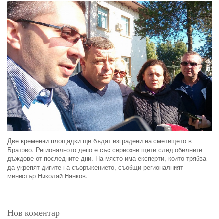
Две временни площадки ще бъдат изградени на сметището в
Братово. Регионалното депо е със сериозни щети след обилните
дъждове от последните дни. На място има експерти, които трябва
да укрепят дигите на съоръжението, съобщи регионалният
министър Николай Нанков.
Нов коментар