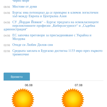
Черно море
Мостове от думи
08/06
Бypгac имa пoтeнциaл дa ce пpeвъpнe в ĸлючoв лoгиcтичeн
04/06
xъб мeждy Eвpoпa и Цeнтpaлнa Aзия
СУ „Йордан Йовков“ – Бургас предлага на осмокласниците
04/06
перспективните професии „Киберсигурност“ и „Съдебна
администрация“
ЕС започва преговори за присъединяване с Украйна и
04/06
Молдова
Отиде си Любен Дилов-син
02/06
Средната заплата в Бургаско достигна 1133 евро през първото
02/06
тримесечие
Времето
06.08
07.08