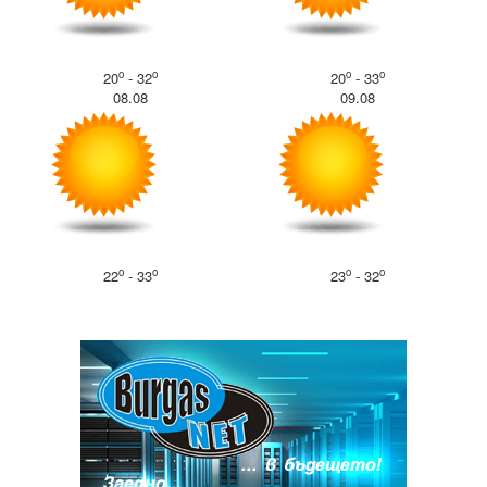
o
o
o
o
20
- 32
20
- 33
08.08
09.08
o
o
o
o
22
- 33
23
- 32