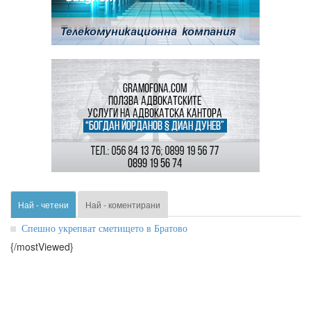
Най - четени
Най - коментирани
Спешно укрепват сметището в Братово
{/mostViewed}