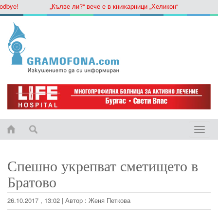
ye!
„Кълве ли?“ вече е в книжарници „Хеликон“
Toggle
naviga
Спешно укрепват сметището в
Братово
26.10.2017 , 13:02
|
Автор :
Женя Петкова