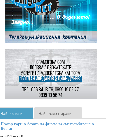
Най - четени
Най - коментирани
Пожар гори в базата на фирма за сметосъбиране в
Бургас
mostViewed}