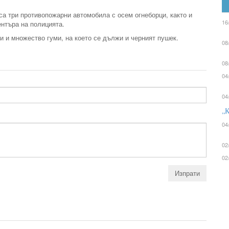
са три противопожарни автомобила с осем огнеборци, както и
16
нтъра на полицията.
 и множество гуми, на което се дължи и черният пушек.
08
08
04
04
„К
04
02
02