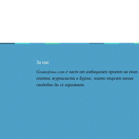
За нас
Gramofona.com е част от амбициозен проект на екип
опитни журналисти в Бургас, които търсят начин
сводобно да се изразяват.