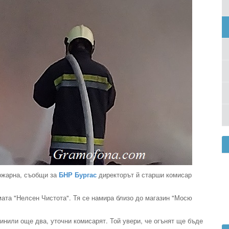
пожарна, съобщи за
БНР Бургас
директорът й старши комисар
мата "Нелсен Чистота". Тя се намира близо до магазин "Мосю
инили още два, уточни комисарят. Той увери, че огънят ще бъде