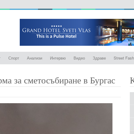
т
Спорт
Анализи
Интервю
Видео
Здраве
Street Fash
рма за сметосъбиране в Бургас