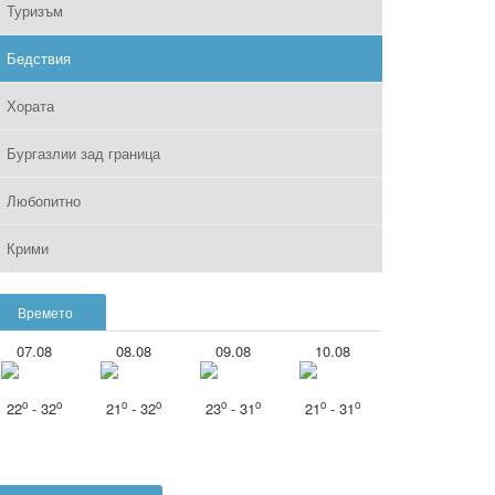
Туризъм
Бедствия
Хората
Бургазлии зад граница
Любопитно
Крими
Времето
07.08
08.08
09.08
10.08
o
o
o
o
o
o
o
o
22
- 32
21
- 32
23
- 31
21
- 31