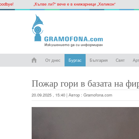
ye!
„Кълве ли?“ вече е в книжарници „Хеликон“
От днес
Бургас
България
Свят
Ар
Пожар гори в базата на фи
20.09.2025 , 15:40
|
Автор :
Gramofona.com