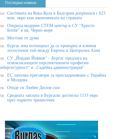
Последни новини
Системата на Кока-Кола в България допринася с 623
/06
млн. евро към икономиката на страната
Откриха модерен СТЕМ център в СУ “Христо
/06
Ботев” в кв. Черно море
Мостове от думи
/06
Бypгac имa пoтeнциaл дa ce пpeвъpнe в ĸлючoв
/06
лoгиcтичeн xъб мeждy Eвpoпa и Цeнтpaлнa Aзия
СУ „Йордан Йовков“ – Бургас предлага на
/06
осмокласниците перспективните професии
иберсигурност“ и „Съдебна администрация“
ЕС започва преговори за присъединяване с Украйна
/06
и Молдова
Отиде си Любен Дилов-син
/06
Средната заплата в Бургаско достигна 1133 евро
/06
през първото тримесечие