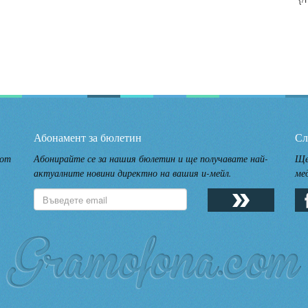
Абонамент за бюлетин
Сл
 от
Абонирайте се за нашия бюлетин и ще получавате най-
Ще
актуалните новини директно на вашия и-мейл.
ме