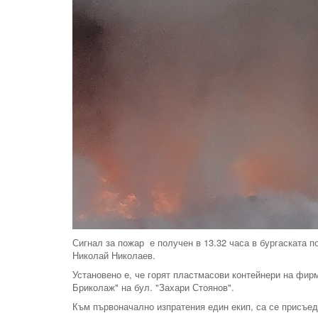
Сигнал за пожар е получен в 13.32 часа в бургаската 
Николай Николаев.
Установено е, че горят пластмасови контейнери на фир
Бриколаж" на бул. "Захари Стоянов".
Към първоначално изпратения един екип, са се присъед