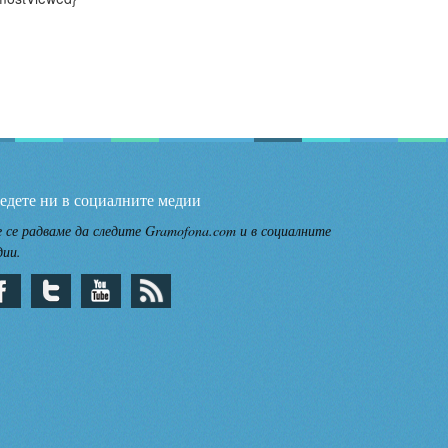
едете ни в социалните медии
 се радваме да следите Gramofona.com и в социалните
дии.