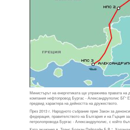
Министърът на енергетиката ще упражнява правата на д
компания нефтопровод Бургас - Александруполис БГ“ Е
предвид характера на дейността на дружеството.
През 2013 г. Народното събрание прие Закон за денонс
федерация, правителството на България и на Гърция за
петролопровода Бургас - Александруполис, с който бълг
Като акционер в „Транс Болкан Пайплайн Б.В.“, Холанд