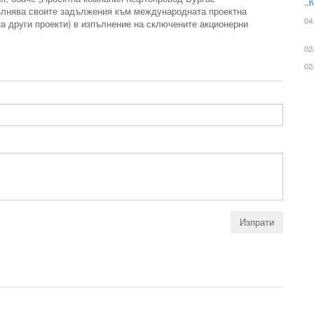
„К
лнява своите задължения към международната проектна
04
за други проекти) в изпълнение на сключените акционерни
02
02