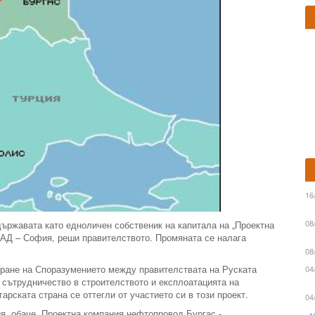
16
08
ържавата като едноличен собственик на капитала на „Проектна
АД – София, реши правителството. Промяната се налага
08
иране на Споразумението между правителствата на Руската
04
 сътрудничество в строителството и експлоатацията на
арската страна се оттегли от участието си в този проект.
04
ия, обаче „Проектна компания нефтопровод Бургас -