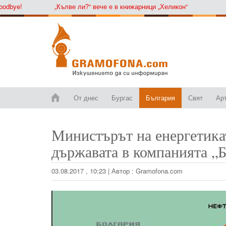
ye!
„Кълве ли?“ вече е в книжарници „Хеликон“
От днес
Бургас
България
Свят
Ар
Министърът на енергетика
държавата в компанията „
03.08.2017 , 10:23
|
Автор :
Gramofona.com