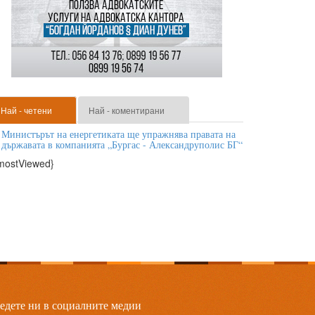
Най - четени
Най - коментирани
Министърът на енергетиката ще упражнява правата на
държавата в компанията „Бургас - Александруполис БГ“
mostViewed}
едете ни в социалните медии