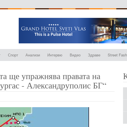
т
Спорт
Анализи
Интервю
Видео
Здраве
Street Fash
та ще упражнява правата на
Бургас - Александруполис БГ“