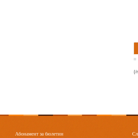
{/
Абонамент за бюлетин
Сл