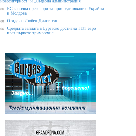
иберсигурност“ и „Съдебна администрация“
ЕС започва преговори за присъединяване с Украйна
/06
и Молдова
Отиде си Любен Дилов-син
/06
Средната заплата в Бургаско достигна 1133 евро
/06
през първото тримесечие