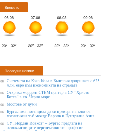
Времето
06.08
07.08
08.08
09.08
o
o
o
o
o
o
o
o
20
- 32
20
- 33
22
- 33
23
- 32
Последни новини
Системата на Кока-Кола в България допринася с 623
/06
млн. евро към икономиката на страната
Откриха модерен СТЕМ център в СУ “Христо
/06
Ботев” в кв. Черно море
Мостове от думи
/06
Бypгac имa пoтeнциaл дa ce пpeвъpнe в ĸлючoв
/06
лoгиcтичeн xъб мeждy Eвpoпa и Цeнтpaлнa Aзия
СУ „Йордан Йовков“ – Бургас предлага на
/06
осмокласниците перспективните професии