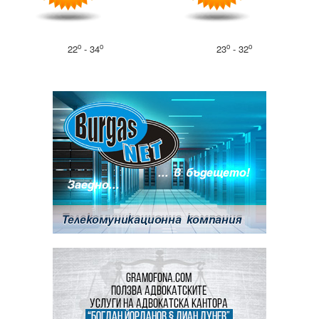
o
o
o
o
22
- 34
23
- 32