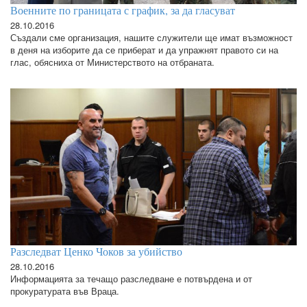
Военните по границата с график, за да гласуват
28.10.2016
Създали сме организация, нашите служители ще имат възможност
в деня на изборите да се приберат и да упражнят правото си на
глас, обясниха от Министерството на отбраната.
Разследват Ценко Чоков за убийство
28.10.2016
Информацията за течащо разследване е потвърдена и от
прокуратурата във Враца.