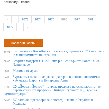
петзвезден хотел.
«
‹
1673
1674
1675
1676
1677
1678
1679
›
»
Последни новини
Системата на Кока-Кола в България допринася с 623 млн. евро
16/06
към икономиката на страната
Откриха модерен СТЕМ център в СУ “Христо Ботев” в кв.
08/06
Черно море
Мостове от думи
08/06
Бypгac имa пoтeнциaл дa ce пpeвъpнe в ĸлючoв лoгиcтичeн
04/06
xъб мeждy Eвpoпa и Цeнтpaлнa Aзия
СУ „Йордан Йовков“ – Бургас предлага на осмокласниците
04/06
перспективните професии „Киберсигурност“ и „Съдебна
администрация“
ЕС започва преговори за присъединяване с Украйна и
04/06
Молдова