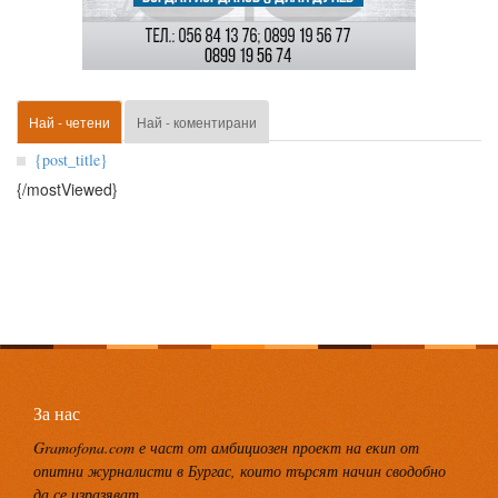
Най - четени
Най - коментирани
{post_title}
{/mostViewed}
За нас
Gramofona.com е част от амбициозен проект на екип от
опитни журналисти в Бургас, които търсят начин сводобно
да се изразяват.