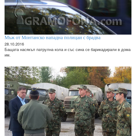
Мъж от Монтанско нападна полицаи с брадва
28.10.2016
Бащата насякъл патрулна кола и със сина се барикадирали в дома
им.