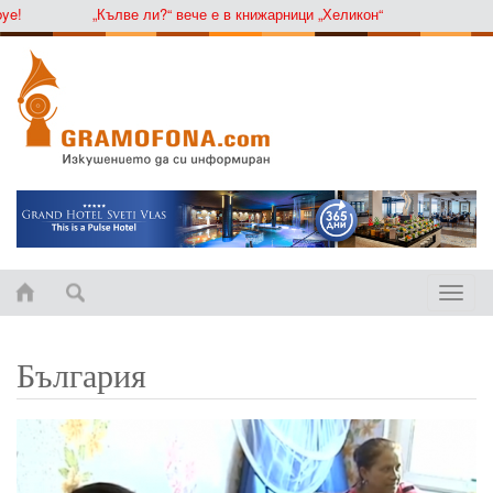
„Кълве ли?“ вече е в книжарници „Хеликон“
Toggle
naviga
България