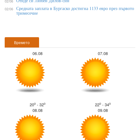
Отиде си Любен Дилов-син
02/06
Средната заплата в Бургаско достигна 1133 евро през първото
02/06
тримесечие
Времето
06.08
07.08
o
o
o
o
20
- 32
22
- 34
08.08
09.08