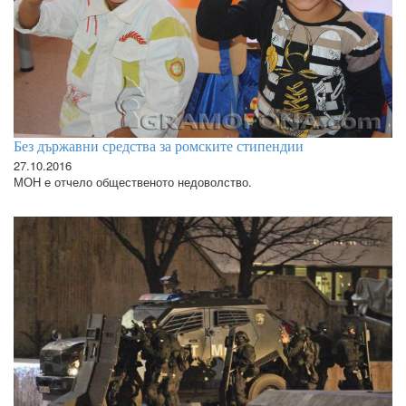
Без държавни средства за ромските стипендии
27.10.2016
МОН е отчело общественото недоволство.