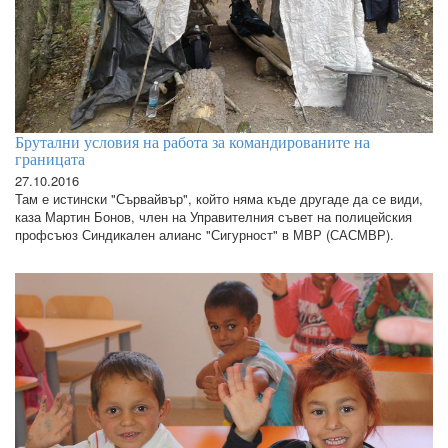
Брутални условия на работа за командированите на
границата
27.10.2016
Там е истински "Сървайвър", който няма къде другаде да се види,
каза Мартин Бонов, член на Управителния съвет на полицейския
профсъюз Синдикален алианс "Сигурност" в МВР (САСМВР).