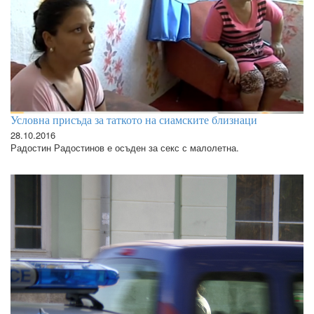
Условна присъда за таткото на сиамските близнаци
28.10.2016
Радостин Радостинов е осъден за секс с малолетна.