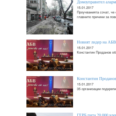
Домоуправител аларми
15.01.2017
Проучванията сочат, че 
главните причини за пов
Новият лидер на АБВ:
15.01.2017
Константин Проданов обя
Константин Проданов
15.01.2017
35 организации подкреп
ГЕРБ пита 20 000 чле