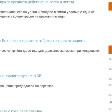
ра за вредното действие на солта и лугата
опесъчаването на улици и входове в зимни условия е една от
ишената концентрация на прахови частици.
 Бих внесъл проект за забрана на приватизацията
ви, че трябва да се въведат драконовски мерки при концесиите.
16
08
 е новият лидер на АБВ
08
04
иха новия председател на партията.
04
„К
04
нове с кого да управлява