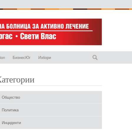
ion
БизнесЮг
Избори
Категории
Общество
Политика
Инциденти