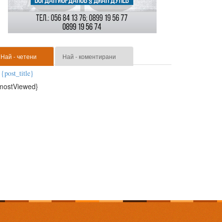
Най - четени
Най - коментирани
{post_title}
mostViewed}