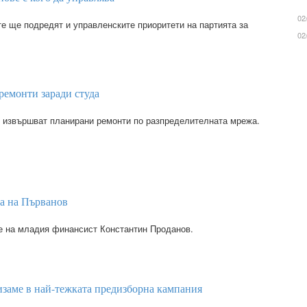
02
те ще подредят и управленските приоритети на партията за
02
ремонти заради студа
е извършват планирани ремонти по разпределителната мрежа.
та на Първанов
е на младия финансист Константин Проданов.
изаме в най-тежката предизборна кампания