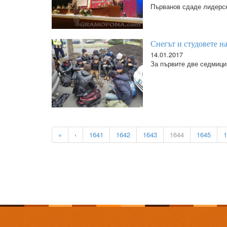
Първанов сдаде лидерск
Снегът и студовете н
14.01.2017
За първите две седмици 
«
‹
1641
1642
1643
1644
1645
1