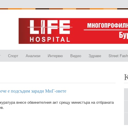
т
Спорт
Анализи
Интервю
Видео
Здраве
Street Fash
ече е подсъдим заради МиГ-овете
куратура внесе обвинителния акт срещу министъра на отбраната
ев.