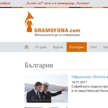
ye!
„Кълве ли?“ вече е в книжарници „Хеликон“
От днес
Бургас
България
Свят
Ар
България
Официално: Ненчев в
16.01.2017
Софийската градска про
в оставка Николай Ненч