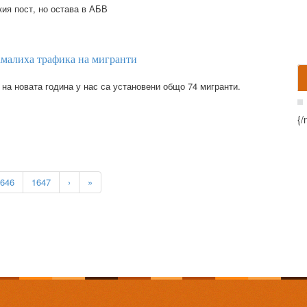
ия пост, но остава в АБВ
амалиха трафика на мигранти
на новата година у нас са установени общо 74 мигранти.
{/
646
1647
›
»