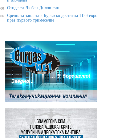
Отиде си Любен Дилов-син
/06
Средната заплата в Бургаско достигна 1133 евро
/06
през първото тримесечие