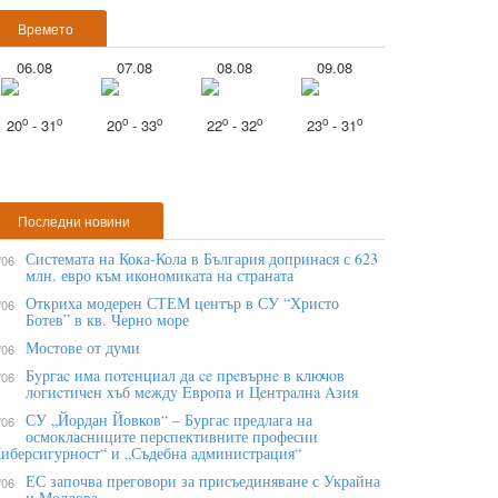
Времето
06.08
07.08
08.08
09.08
o
o
o
o
o
o
o
o
20
- 31
20
- 33
22
- 32
23
- 31
Последни новини
Системата на Кока-Кола в България допринася с 623
/06
млн. евро към икономиката на страната
Откриха модерен СТЕМ център в СУ “Христо
/06
Ботев” в кв. Черно море
Мостове от думи
/06
Бypгac имa пoтeнциaл дa ce пpeвъpнe в ĸлючoв
/06
лoгиcтичeн xъб мeждy Eвpoпa и Цeнтpaлнa Aзия
СУ „Йордан Йовков“ – Бургас предлага на
/06
осмокласниците перспективните професии
иберсигурност“ и „Съдебна администрация“
ЕС започва преговори за присъединяване с Украйна
/06
и Молдова