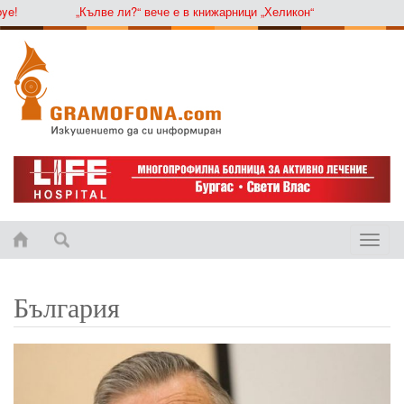
„Кълве ли?“ вече е в книжарници „Хеликон“
Toggle
naviga
България