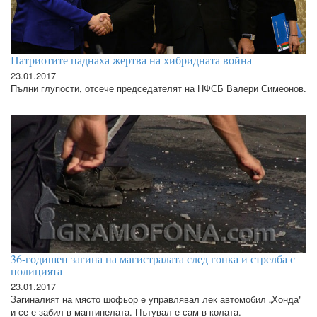
Патриотите паднаха жертва на хибридната война
23.01.2017
Пълни глупости, отсече председателят на НФСБ Валери Симеонов.
36-годишен загина на магистралата след гонка и стрелба с
полицията
23.01.2017
Загиналият на място шофьор е управлявал лек автомобил „Хонда"
и се е забил в мантинелата. Пътувал е сам в колата.