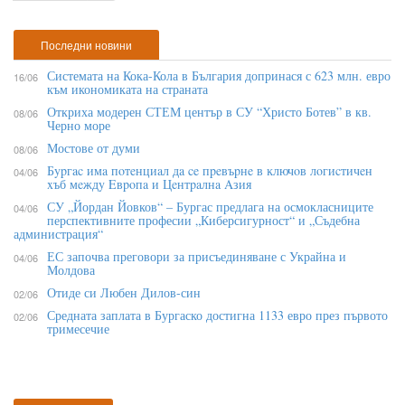
Последни новини
Системата на Кока-Кола в България допринася с 623 млн. евро
16/06
към икономиката на страната
Откриха модерен СТЕМ център в СУ “Христо Ботев” в кв.
08/06
Черно море
Мостове от думи
08/06
Бypгac имa пoтeнциaл дa ce пpeвъpнe в ĸлючoв лoгиcтичeн
04/06
xъб мeждy Eвpoпa и Цeнтpaлнa Aзия
СУ „Йордан Йовков“ – Бургас предлага на осмокласниците
04/06
перспективните професии „Киберсигурност“ и „Съдебна
администрация“
ЕС започва преговори за присъединяване с Украйна и
04/06
Молдова
Отиде си Любен Дилов-син
02/06
Средната заплата в Бургаско достигна 1133 евро през първото
02/06
тримесечие