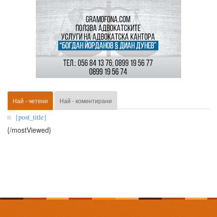
Най - четени
Най - коментирани
{post_title}
{/mostViewed}