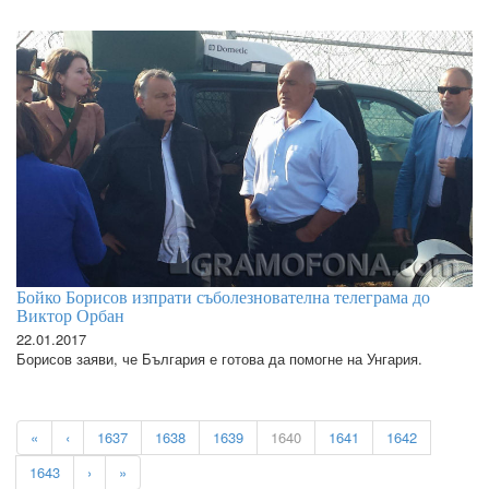
Бойко Борисов изпрати съболезнователна телеграма до
Виктор Орбан
22.01.2017
Борисов заяви, че България е готова да помогне на Унгария.
«
‹
1637
1638
1639
1640
1641
1642
1643
›
»