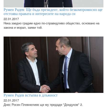
Румен Радев: Ще бъда президент, който безкомпромисно ще
отстоява правата и интересите на народа си
22.01.2017
Нека заедно градим едно по-справедливо общество, основано на
закона и морал, заяви той.
Румен Радев встъпва в длъжност
22.01.2017
Днес Росен Плевнелиев ще му предаде "Дондуков" 2.