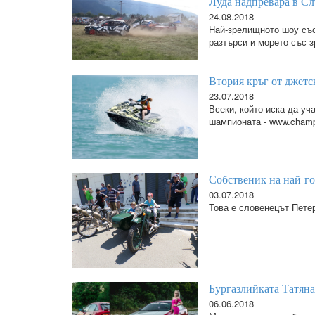
Луда надпревара в Сл
24.08.2018
Най-зрелищното шоу със
разтърси и морето със з
Втория кръг от джетс
23.07.2018
Всеки, който иска да уч
шампионата - www.champi
Собственик на най-го
03.07.2018
Това е словенецът Пете
Бургазлийката Татяна 
06.06.2018