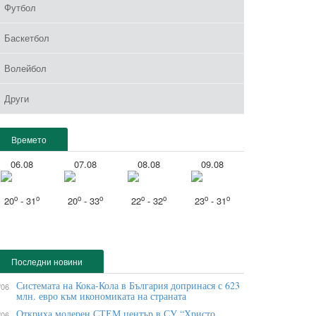
Футбол
Баскетбол
Волейбол
Други
Времето
06.08
07.08
08.08
09.08
o
o
o
o
o
o
o
o
20
- 31
20
- 33
22
- 32
23
- 31
Последни новини
Системата на Кока-Кола в България допринася с 623
/06
млн. евро към икономиката на страната
Откриха модерен СТЕМ център в СУ “Христо
/06