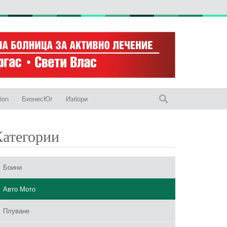
ion
БизнесЮг
Избори
Категории
Боини
Авто Мото
Плуване