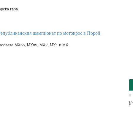
рска гара.
Републиканския шампионат по мотокрос в Порой
ласовете МХ65, МХ85, МХ2, МХ1 и МХ.
{/