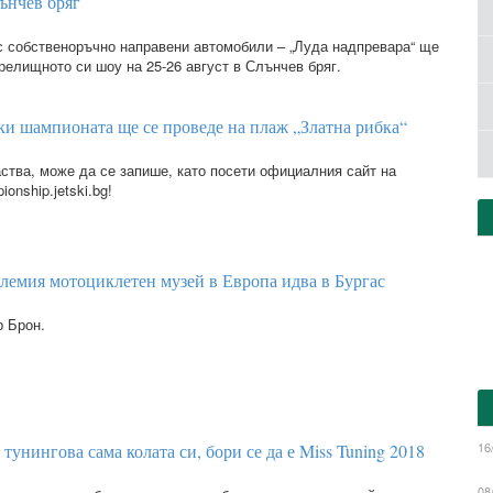
ънчев бряг
 собственоръчно направени автомобили – „Луда надпревара“ ще
релищното си шоу на 25-26 август в Слънчев бряг.
ки шампионата ще се проведе на плаж „Златна рибка“
аства, може да се запише, като посети официалния сайт на
onship.jetski.bg!
лемия мотоциклетен музей в Европа идва в Бургас
р Брон.
16
тунингова сама колата си, бори се да е Miss Tuning 2018
08