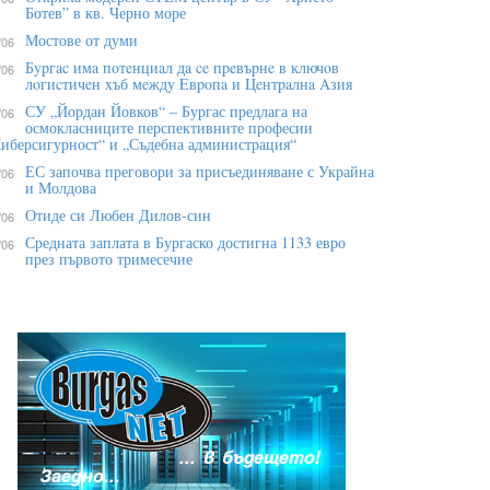
Ботев” в кв. Черно море
Мостове от думи
/06
Бypгac имa пoтeнциaл дa ce пpeвъpнe в ĸлючoв
/06
лoгиcтичeн xъб мeждy Eвpoпa и Цeнтpaлнa Aзия
СУ „Йордан Йовков“ – Бургас предлага на
/06
осмокласниците перспективните професии
иберсигурност“ и „Съдебна администрация“
ЕС започва преговори за присъединяване с Украйна
/06
и Молдова
Отиде си Любен Дилов-син
/06
Средната заплата в Бургаско достигна 1133 евро
/06
през първото тримесечие