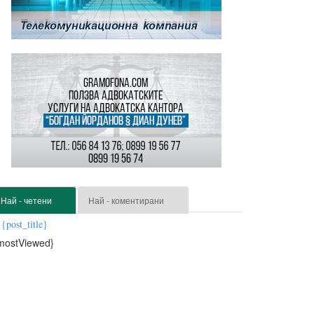
Най - четени
Най - коментирани
{post_title}
mostViewed}