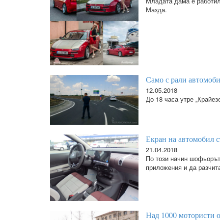
Младата дама е работил
Мазда.
Само с рали автомоби
12.05.2018
До 18 часа утре „Крайез
Екран на автомобил с
21.04.2018
По този начин шофьорът
приложения и да разчит
Над 1000 мотористи о