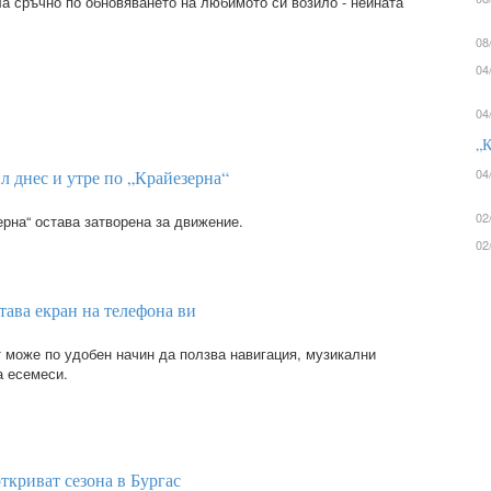
а сръчно по обновяването на любимото си возило - нейната
08
04
04
„К
04
л днес и утре по „Крайезерна“
02
ерна“ остава затворена за движение.
02
тава екран на телефона ви
 може по удобен начин да ползва навигация, музикални
а есемеси.
ткриват сезона в Бургас