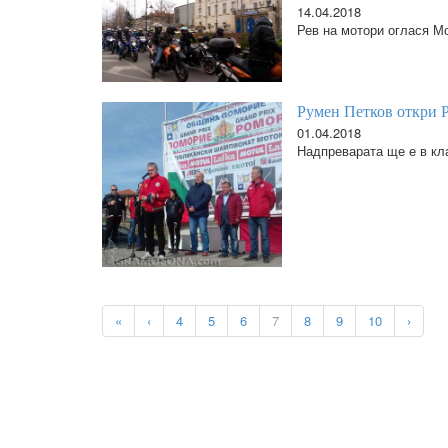
14.04.2018
Рев на мотори оглася Мо
Румен Петков откри 
01.04.2018
Надпреварата ще е в к
«
‹
4
5
6
7
8
9
10
›