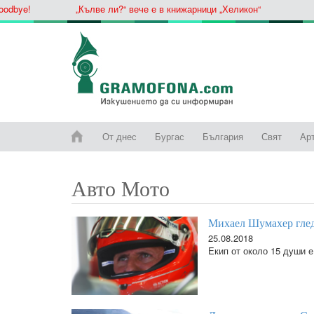
ye!
„Кълве ли?“ вече е в книжарници „Хеликон“
От днес
Бургас
България
Свят
Ар
Авто Мото
Михаел Шумахер глед
25.08.2018
Eкип от около 15 души е