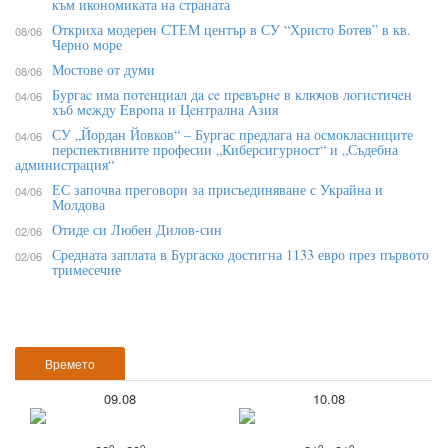
към икономиката на страната
Откриха модерен СТЕМ център в СУ “Христо Ботев” в кв.
08/06
Черно море
Мостове от думи
08/06
Бypгac имa пoтeнциaл дa ce пpeвъpнe в ĸлючoв лoгиcтичeн
04/06
xъб мeждy Eвpoпa и Цeнтpaлнa Aзия
СУ „Йордан Йовков“ – Бургас предлага на осмокласниците
04/06
перспективните професии „Киберсигурност“ и „Съдебна
администрация“
ЕС започва преговори за присъединяване с Украйна и
04/06
Молдова
Отиде си Любен Дилов-син
02/06
Средната заплата в Бургаско достигна 1133 евро през първото
02/06
тримесечие
Времето
09.08
10.08
o
o
o
o