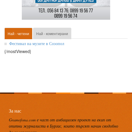
Най - четени
Най - коментирани
Фестивал на музите в Созопол
{/mostViewed}
За нас
Gramofona.com е част от амбициозен проект на екип от
опитни журналисти в Бургас, които търсят начин сводобно