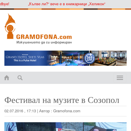
ye!
„Кълве ли?“ вече е в книжарници „Хеликон“
Toggle
naviga
Фестивал на музите в Созопол
02.07.2016 , 17:13
|
Автор :
Gramofona.com