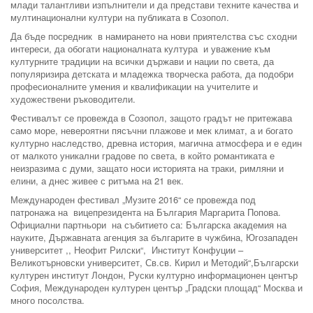
млади талантливи изпълнители и да представи техните качества и
мултинационални култури на публиката в Созопол.
Да бъде посредник в намирането на нови приятелства със сходни
интереси, да обогати националната култура и уважение към
културните традиции на всички държави и нации по света, да
популяризира детската и младежка творческа работа, да подобри
професионалните умения и квалификации на учителите и
художествени ръководители.
Фестивалът се провежда в Созопол, защото градът не притежава
само море, невероятни пясъчни плажове и мек климат, а и богато
културно наследство, древна история, магична атмосфера и е един
от малкото уникални градове по света, в който романтиката е
неизразима с думи, защато носи историята на траки, римляни и
елини, а днес живее с ритъма на 21 век.
Международен фестивал „Музите 2016“ се провежда под
патронажа на вицепрезидента на България Маргарита Попова.
Официални партньори на събитието са: Българска академия на
науките, Държавната агенция за българите в чужбина, Югозападен
университет ,, Неофит Рилски“, Институт Конфуции –
Великотърновски университет, Св.св. Кирил и Методий“,Български
културен институт Лондон, Руски културно информационен център
София, Международен културен център „Градски площад“ Москва и
много посолства.