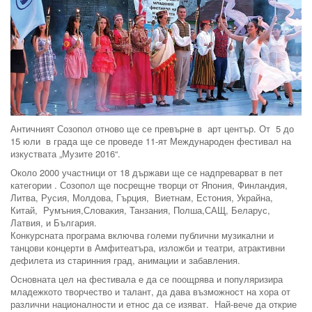
Античният Созопол отново ще се превърне в арт център. От 5 до
15 юли в града ще се проведе 11-ят Международен фестивал на
изкуствата „Музите 2016“.
Около 2000 участници от 18 държави ще се надпреварват в пет
категории . Созопол ще посрещне творци от Япония, Финландия,
Литва, Русия, Молдова, Гърция, Виетнам, Естония, Украйна,
Китай, Румъния,Словакия, Танзания, Полша,САЩ, Беларус,
Латвия, и България.
Конкурсната програма включва големи публични музикални и
танцови концерти в Амфитеатъра, изложби и театри, атрактивни
дефилета из старинния град, анимации и забавления.
Основната цел на фестивала е да се поощрява и популяризира
младежкото творчество и талант, да дава възможност на хора от
различни националности и етнос да се изяват. Най-вече да открие