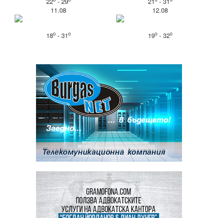
22
- 29
21
- 31
11.08
12.08
o
o
o
o
18
- 31
19
- 32