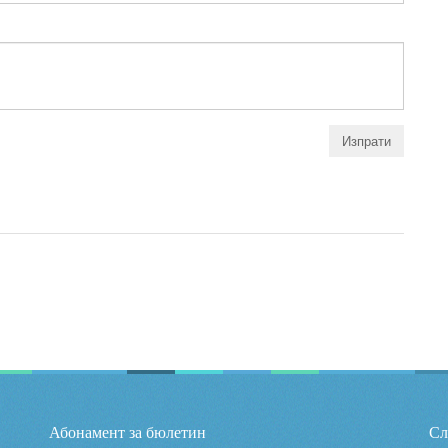
Абонамент за бюлетин
Сл