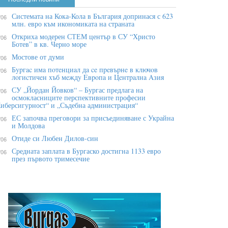
Системата на Кока-Кола в България допринася с 623
/06
млн. евро към икономиката на страната
Откриха модерен СТЕМ център в СУ “Христо
/06
Ботев” в кв. Черно море
Мостове от думи
/06
Бypгac имa пoтeнциaл дa ce пpeвъpнe в ĸлючoв
/06
лoгиcтичeн xъб мeждy Eвpoпa и Цeнтpaлнa Aзия
СУ „Йордан Йовков“ – Бургас предлага на
/06
осмокласниците перспективните професии
иберсигурност“ и „Съдебна администрация“
ЕС започва преговори за присъединяване с Украйна
/06
и Молдова
Отиде си Любен Дилов-син
/06
Средната заплата в Бургаско достигна 1133 евро
/06
през първото тримесечие