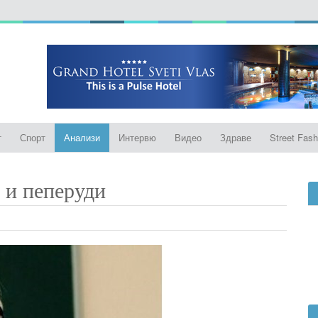
т
Спорт
Анализи
Интервю
Видео
Здраве
Street Fash
 и пеперуди