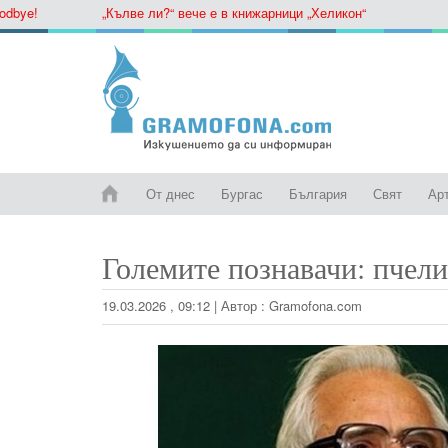
ye!
„Кълве ли?“ вече е в книжарници „Хеликон“
От днес
Бургас
България
Свят
Ар
Големите познавачи: пчели
19.03.2026 , 09:12
|
Автор :
Gramofona.com