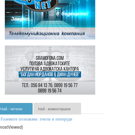
Най - четени
Най - коментирани
Големите познавачи: пчели и пеперуди
mostViewed}