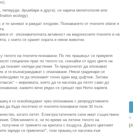
m).
, пеперуди, бръмбари и други), се нарича мелитология или
nation ecology).
 и те зачеват и раждат плодове. Познаването от пчелите обаче е
та.
виси от опознавателната активност на медоносните пчелите и на
ята, с които се хранят хората и някои животни.
у тялото на пчелите-познавачи. По тях прашецът се прикрепя
носят специален прах по тялото си, скачайки от едно цвете на
 да познаят хиляди растения. Те предпочитат да опознават
тях и ги възнаграждават с опазнаване. Някои градинари се
необходимо те да опознавят точно един вид цъфтеж. Затова
таксис“ – миризмата, която да ги насочва да летят само до
ознавачки, каквито вече рядко се срещат при Homo sapiens
ашец и го освобождават чрез опознаване с репродуктивните
бва да бъде посетено от пчелите-познавачи поне 30 пъти.
ричество, когато летят. Електростатичните сили имат съществено
ния. Обяснението е, че по време на летене тялото на
 получени от триенето на крилата с въздуха. Докато цветният
{/
ите заряди се привличат*, този прашец се насочва към