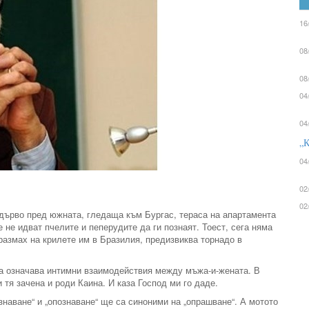
16
08
08
04
04
„К
04
02
02
 дърво пред южната, гледаща към Бургас, тераса на апартамента
 не идват пчелите и пеперудите да ги познаят. Тоест, сега няма
размах на крилeте им в Бразилия, предизвиква торнадо в
на означава интимни взаимодействия между мъжа-и-жената. В
 тя зачена и роди Каина. И каза Господ ми го даде.
ознаване“ и „опознаване“ ще са синоними на „опрашване“. А мотото