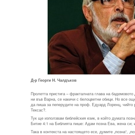
Д-р Георги Н. Чалдъков
Пролетта пристига – фракталната глава на бадемовото
ни във Варна, се накичи с белоцветни обици. Но все още
да пиша за пеперудите на проф. Едуард Лоренц, чийто 
Тексас?.
Тук ще използвам библейския език, в който думата поз
Битие 4:1 на Библията пише: Адам позна Ева, жена си; и
Така в контекста на настоящето есе, думите „позна“, „п