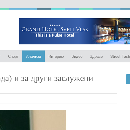
т
Спорт
Анализи
Интервю
Видео
Здраве
Street Fash
а) и за други заслужени