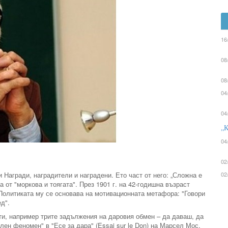
16
08
08
04
04
„К
04
02
ми Награди, наградители и наградени. Ето част от него: „Сложна е
02
 от "моркова и тоягата". През 1901 г. на 42-годишна възраст
Политиката му се основава на мотивационната метафора: "Говори
д".
ати, например трите задължения на даровия обмен – да даваш, да
ен феномен" в "Есе за дара" (Essai sur le Don) на Марсел Мос,