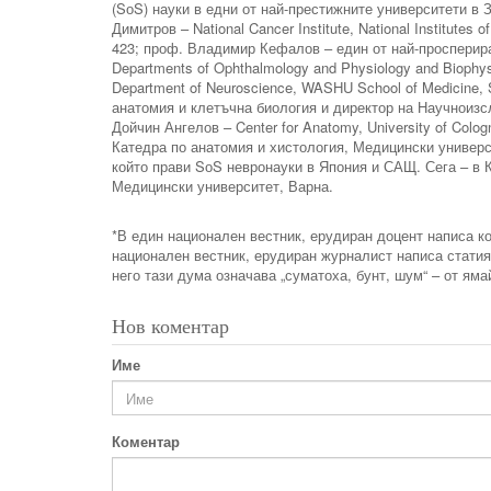
(SоS) науки в едни от най-престижните университети в
Димитров – National Cancer Institute, National Institutes o
423; проф. Владимир Кефалов – един от най-просперира
Departments of Ophthalmology and Physiology and Biophys
Department of Neuroscience, WASHU School of Medicine,
анатомия и клетъчна биология и директор на Научноизс
Дойчин Ангелов – Center for Anatomy, University of Col
Катедра по анатомия и хистология, Медицински универси
който прави SоS невронауки в Япония и САЩ. Сега – в ​​
Медицински университет, Варна.
*В един национален вестник, ерудиран доцент написа ко
национален вестник, ерудиран журналист написа статия 
него тази дума означава „суматоха, бунт, шум“ – от яма
Нов коментар
Име
Коментар