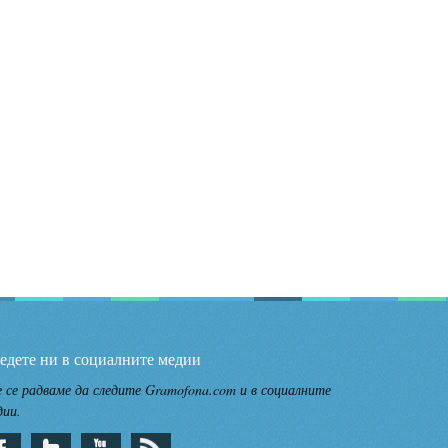
едете ни в социалните медии
 се радваме да следите Gramofona.com и в социалните
дии.