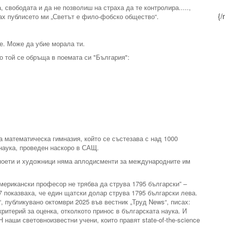
свободата и да не позволиш на страха да те контролира.....,
{/
сах публисето ми „Светът е фило-фобско общество“.
те. Може да убие морала ти.
о той се обръща в поемата си "България":
а математическа гимназия, който се състезава с над 1000
 наука, проведен наскоро в САЩ.
 поети и художници няма аплодисменти за международните им
американски професор не трябва да струва 1795 български” –
7 показваха, че един щатски долар струва 1795 български лева.
“, публикувано октомври 2025 във вестник „Труд News“, писах:
критерий за оценка, отколкото принос в българската наука. И
 наши световноизвестни учени, които правят state-of-the-science