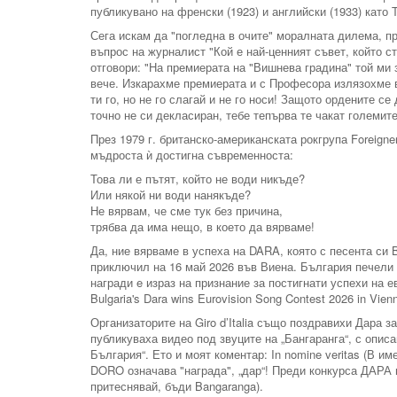
публикувано на френски (1923) и английски (1933) като Th
Сега искам да "погледна в очите" моралната дилема, пр
въпрос на журналист "Кой е най-ценният съвет, който с
отговори: "На премиерата на "Вишнева градина" той ми 
вече. Изкарахме премиерата и с Професора излязохме в
ти го, но не го слагай и не го носи! Защото ордените се
точно не си декласиран, тебе тепърва те чакат големите
През 1979 г. британско-американската рокгрупа Foreigner
мъдроста ѝ достигна съвременноста:
Това ли е пътят, който не води никъде?
Или някой ни води нанякъде?
Не вярвам, че сме тук без причина,
трябва да има нещо, в което да вярваме!
Да, ние вярваме в успеха на DARA, която с песента си B
приключил на 16 май 2026 във Виена. България печели 
награди e израз на признание за постигнати успехи на 
Bulgaria's Dara wins Eurovision Song Contest 2026 in Vien
Организаторите на Giro d’Italia също поздравихи Дара з
публикуваха видео под звуците на „Бангаранга“, с опис
България“. Ето и моят коментар: In nomine veritas (В и
DORO означава "награда", „дар“! Преди конкурса ДАРА на
притеснявай, бъди Bangaranga).