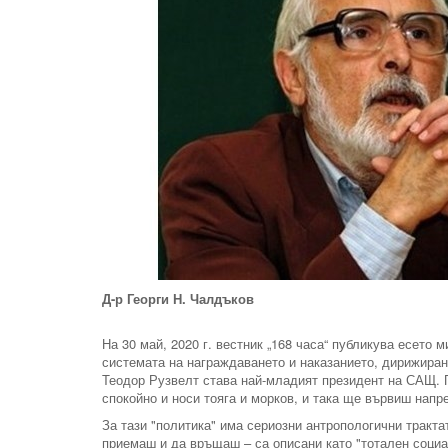
Д-р Георги Н. Чалдъков
На 30 май, 2020 г. вестник „168 часа“ публикува есето 
системата на награждаването и наказанието, дирижирана
Теодор Рузвелт става най-младият президент на САЩ. 
спокойно и носи тояга и морков, и така ще вървиш напре
За тази "политика" има сериозни антропологични тракт
приемаш и да връщаш – са описани като "тотален социал