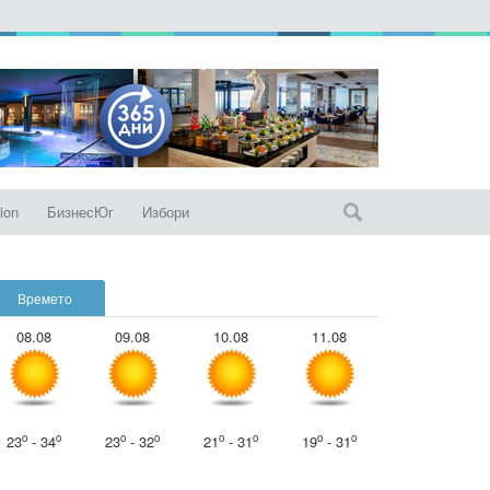
ion
БизнесЮг
Избори
Времето
08.08
09.08
10.08
11.08
o
o
o
o
o
o
o
o
23
- 34
23
- 32
21
- 31
19
- 31