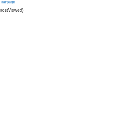
награди
mostViewed}