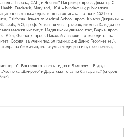
 Западна Европа, САЩ и Япония? Например: проф. Димитър С.
f Health, Frederick, Maryland, USA – h-index: 85; publications:
щите в света изследователи на ретината – от юни 2021 е в
ics, California University Medical School; проф. Крикор Дикранян –
 St. Louis, MO; проф. Антон Тончев – ръководител на Катедра по
ледователски институт, Медицински университет, Варна; проф.
ogne, Köln, Germany; проф. Николай Лазаров – ръководител на
тет, София; за учени под 50 години: д-р Данко Георгиев (45),
​​Катедра по биохимия, молекулна медицина и нутрогеномика,
ментар „С „Бангаранга“ светът идва в България“. В друг
„Ако не са „Джирото“ и Дара, сме тотална бангаранга“ (според
йски).