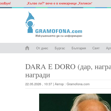
ye!
„Кълве ли?“ вече е в книжарници „Хеликон“
От днес
Бургас
България
Свят
Ар
DARA Е DORO (дар, наград
награди
22.05.2026 , 10:37
|
Автор :
Gramofona.com