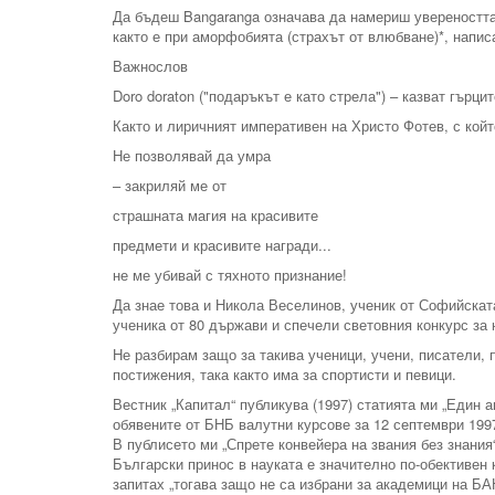
Да бъдеш Bangaranga означава да намериш увереността, 
както е при аморфобията (страхът от влюбване)*, напи
Важнослов
Doro doraton ("подаръкът е като стрела") – казват гърци
Както и лиричният императивен на Христо Фотев, с койт
Не позволявай да умра
– закриляй ме от
страшната магия на красивите
предмети и красивите награди...
не ме убивай с тяхното признание!
Да знае това и Никола Веселинов, ученик от Софийскат
ученика от 80 държави и спечели световния конкурс за
Не разбирам защо за такива ученици, учени, писатели,
постижения, така както има за спортисти и певици.
Вестник „Капитал“ публикува (1997) статията ми „Един 
обявените от БНБ валутни курсове за 12 септември 199
В публисето ми „Спрете конвейера на звания без знания
Български принос в науката е значително по-обективен 
запитах „тогава защо не са избрани за академици на БАН