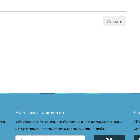
Абонамент за бюлетин
Сл
 от
Абонирайте се за нашия бюлетин и ще получавате най-
Ще
актуалните новини директно на вашия и-мейл.
ме