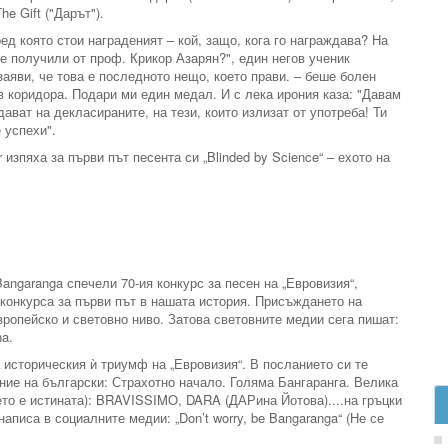
e Gift ("Дарът").
ед която стои награденият – кой, защо, кога го награждава? На
те получили от проф. Крикор Азарян?", един негов ученик
заяви, че това е последното нещо, което прави. – беше болен
 коридора. Подари ми един медал. И с лека ирония каза: "Давам
 дават на декласираните, на тези, които излизат от употреба! Ти
 успехи".
 изпяха за първи път песента си „Blinded by Science“ – ехото на
angaranga спечели 70-ия конкурс за песен на „Евровизия“,
конкурса за първи път в нашата история. Присъждането на
европейско и световно ниво. Затова световните медии сега пишат:
na.
а историческия ѝ триумф на „Евровизия“. В посланието си те
ание на български: Страхотно начало. Голяма Бангаранга. Велика
мето е истината): BRAVISSIMO, DARA (ДАРина Йотова)....на гръцки
писа в социалните медии: „Don’t worry, be Bangaranga“ (Не се