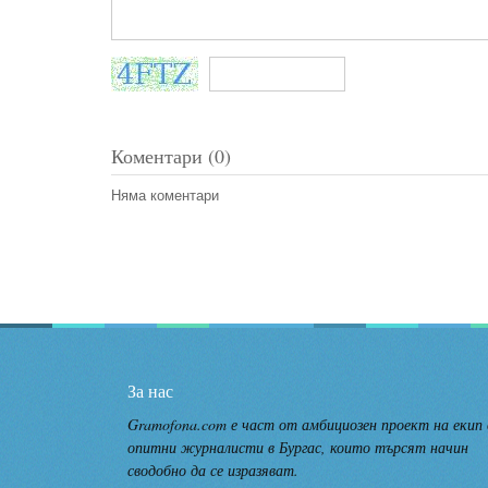
Коментари (0)
Няма коментари
За нас
Gramofona.com е част от амбициозен проект на екип
опитни журналисти в Бургас, които търсят начин
сводобно да се изразяват.