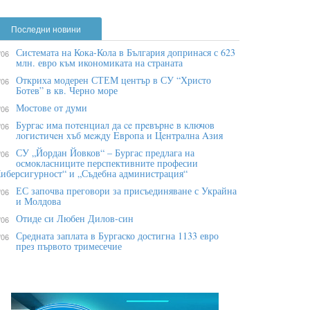
Последни новини
Системата на Кока-Кола в България допринася с 623
/06
млн. евро към икономиката на страната
Откриха модерен СТЕМ център в СУ “Христо
/06
Ботев” в кв. Черно море
Мостове от думи
/06
Бypгac имa пoтeнциaл дa ce пpeвъpнe в ĸлючoв
/06
лoгиcтичeн xъб мeждy Eвpoпa и Цeнтpaлнa Aзия
СУ „Йордан Йовков“ – Бургас предлага на
/06
осмокласниците перспективните професии
иберсигурност“ и „Съдебна администрация“
ЕС започва преговори за присъединяване с Украйна
/06
и Молдова
Отиде си Любен Дилов-син
/06
Средната заплата в Бургаско достигна 1133 евро
/06
през първото тримесечие