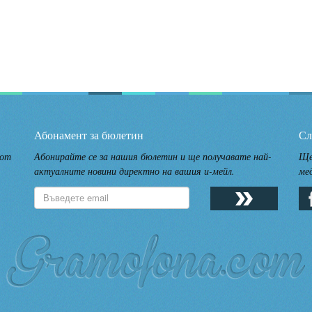
Абонамент за бюлетин
Сл
 от
Абонирайте се за нашия бюлетин и ще получавате най-
Ще
актуалните новини директно на вашия и-мейл.
ме