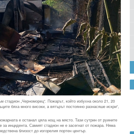
м стадион „Черноморец“. Пожарът, който избухна около 21, 20
ците бяха много високи, а вятърът постоянно разнасяше искри“,
 пожарната е останал цяла нощ на място. Тази сутрин от руините
е за инцидента. Самият стадион не е засегнат от пожара. Няма
редствена близост до изгорелия портен център.