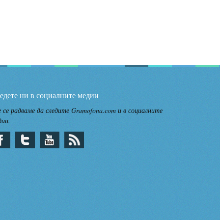
едете ни в социалните медии
 се радваме да следите Gramofona.com и в социалните
дии.