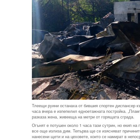
Тлеещи руини останаха от бившия спортен диспансер къ
часа вчера е изпепелил едноетажната постройка. „Пламъ
разказа жена, живееща на метри от горящата сграда.
Огънят е потушен около 1 часа тази сутрин, но екип на
все още излиза дим. Тепърва ще се изясняват причинит
нанесени щети и на цеховете, които се намират в непос