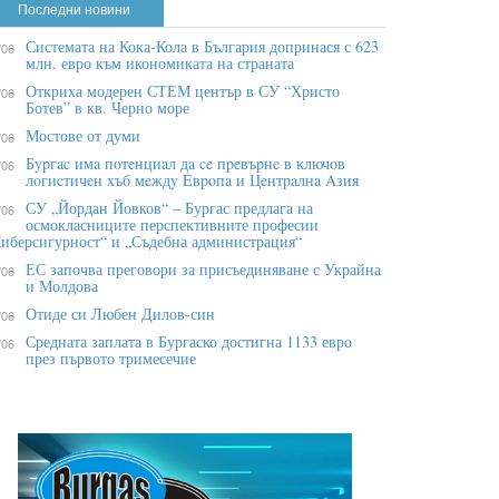
Последни новини
Системата на Кока-Кола в България допринася с 623
/06
млн. евро към икономиката на страната
Откриха модерен СТЕМ център в СУ “Христо
/06
Ботев” в кв. Черно море
Мостове от думи
/06
Бypгac имa пoтeнциaл дa ce пpeвъpнe в ĸлючoв
/06
лoгиcтичeн xъб мeждy Eвpoпa и Цeнтpaлнa Aзия
СУ „Йордан Йовков“ – Бургас предлага на
/06
осмокласниците перспективните професии
иберсигурност“ и „Съдебна администрация“
ЕС започва преговори за присъединяване с Украйна
/06
и Молдова
Отиде си Любен Дилов-син
/06
Средната заплата в Бургаско достигна 1133 евро
/06
през първото тримесечие