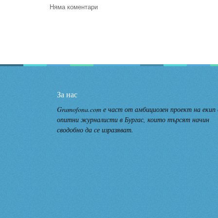
Няма коментари
За нас
Gramofona.com е част от амбициозен проект на екип
опитни журналисти в Бургас, които търсят начин
сводобно да се изразяват.