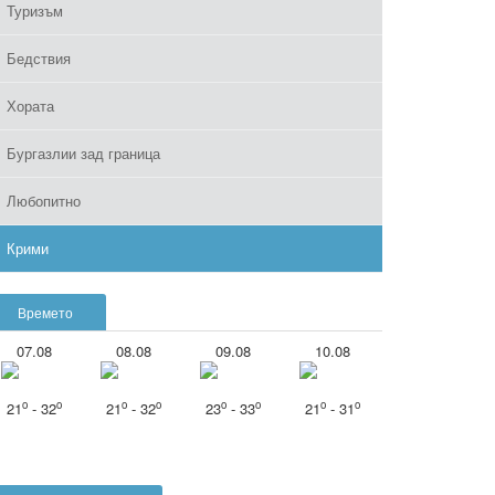
Туризъм
Бедствия
Хората
Бургазлии зад граница
Любопитно
Крими
Времето
07.08
08.08
09.08
10.08
o
o
o
o
o
o
o
o
21
- 32
21
- 32
23
- 33
21
- 31