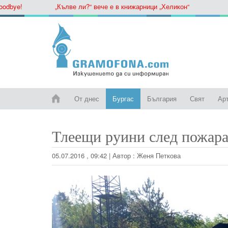
ye!
„Кълве ли?“ вече е в книжарници „Хеликон“
От днес
Бургас
България
Свят
Ар
Тлеещи руини след пожара
05.07.2016 , 09:42
|
Автор :
Женя Петкова