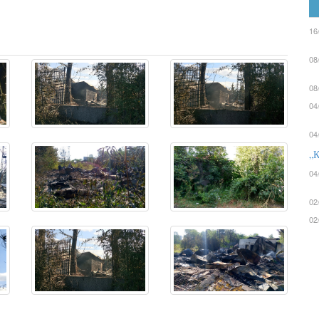
16
08
08
04
04
„К
04
02
02