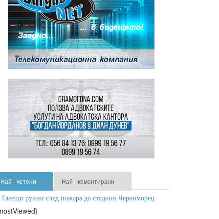
Най - четени
Най - коментирани
Тлеещи руини след пожара до стадион Черноморец
mostViewed}